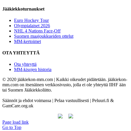
Jääkiekkoturnaukset
Euro Hockey Tour
Olympialaiset 2026
NHL 4 Nations Face-Off
Suomen maajoukkueiden ottelut
MM-kertoimet
OTA YHTEYTTÄ
Ota yhteyttä
MM-kisojen historia
© 2020 jääkiekon-mm.com | Kaikki oikeudet pidätetään. jääkiekon-
mm.com on itsenäinen verkkosivusto, jolla ei ole yhteyttä IIHF ään
tai Suomen Jääkiekkoliitto.
Säännöt ja ehdot voimassa | Pelaa vastuullisesti | Peluuri.fi &
GamCare.org.uk
Page load link
Go to Top