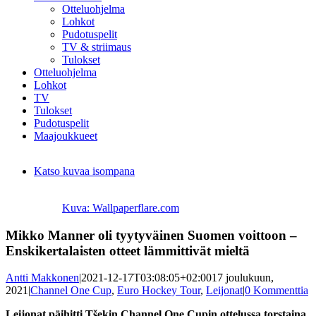
Otteluohjelma
Lohkot
Pudotuspelit
TV & striimaus
Tulokset
Otteluohjelma
Lohkot
TV
Tulokset
Pudotuspelit
Maajoukkueet
Katso kuvaa isompana
Kuva: Wallpaperflare.com
Mikko Manner oli tyytyväinen Suomen voittoon –
Enskikertalaisten otteet lämmittivät mieltä
Antti Makkonen
|
2021-12-17T03:08:05+02:00
17 joulukuun,
2021
|
Channel One Cup
,
Euro Hockey Tour
,
Leijonat
|
0 Kommenttia
Leijonat päihitti
Tšek
in
Channel One Cupin ottelussa torstaina.