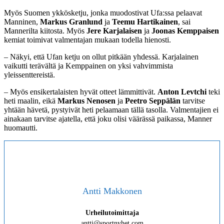
Myös Suomen ykkösketju, jonka muodostivat Ufa:ssa pelaavat
Manninen,
Markus
Granlund
ja
Teemu Hartikainen
, sai
Mannerilta kiitosta. Myös
Jere Karjalaisen
ja
Joonas Kemppaisen
kemiat toimivat valmentajan mukaan todella hienosti.
– Näkyi, että Ufan ketju on ollut pitkään yhdessä. Karjalainen
vaikutti terävältä ja Kemppainen on yksi vahvimmista
yleissenttereistä.
– Myös ensikertalaisten hyvät otteet lämmittivät.
Anton Levtchi
teki
heti maalin, eikä
Markus Nenosen
ja
Peetro Seppälän
tarvitse
yhtään hävetä, pystyivät heti pelaamaan tällä tasolla. Valmentajien ei
ainakaan tarvitse ajatella, että joku olisi väärässä paikassa, Manner
huomautti.
Antti Makkonen
Urheilutoimittaja
antti@sportnyhet.com