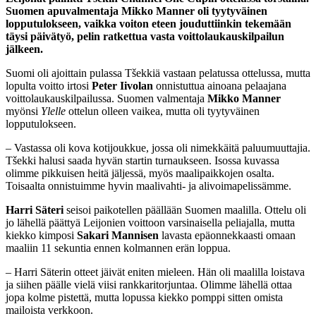
Suomen apuvalmentaja Mikko Manner oli tyytyväinen
lopputulokseen, vaikka voiton eteen jouduttiinkin tekemään
täysi päivätyö, pelin ratkettua vasta voittolaukauskilpailun
jälkeen.
Suomi oli ajoittain pulassa Tšekkiä vastaan pelatussa ottelussa, mutta
lopulta voitto irtosi
Peter
Iivolan
onnistuttua ainoana pelaajana
voittolaukauskilpailussa. Suomen valmentaja
Mikko Manner
myönsi
Ylelle
ottelun olleen vaikea, mutta oli tyytyväinen
lopputulokseen.
– Vastassa oli kova kotijoukkue, jossa oli nimekkäitä paluumuuttajia.
Tšekki halusi saada hyvän startin turnaukseen. Isossa kuvassa
olimme pikkuisen heitä jäljessä, myös maalipaikkojen osalta.
Toisaalta onnistuimme hyvin maalivahti- ja alivoimapelissämme.
Harri Säteri
seisoi paikotellen päällään Suomen maalilla. Ottelu oli
jo lähellä päättyä Leijonien voittoon varsinaisella peliajalla, mutta
kiekko kimposi
Sakari Mannisen
lavasta epäonnekkaasti omaan
maaliin 11 sekuntia ennen kolmannen erän loppua.
– Harri Säterin otteet jäivät eniten mieleen. Hän oli maalilla loistava
ja siihen päälle vielä viisi rankkaritorjuntaa. Olimme lähellä ottaa
jopa kolme pistettä, mutta lopussa kiekko pomppi sitten omista
mailoista verkkoon.