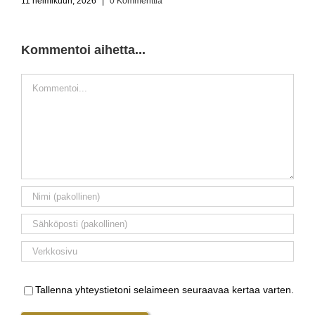
11 helmikuun, 2026
|
0 Kommenttia
2
Kommentoi aihetta...
Kommentti
Tallenna yhteystietoni selaimeen seuraavaa kertaa varten.