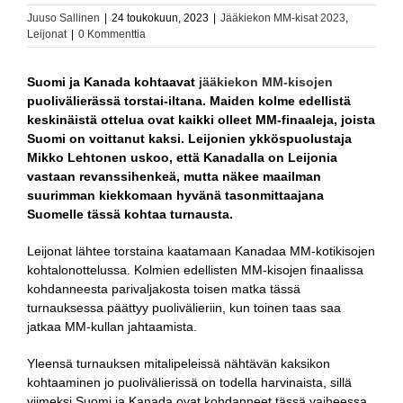
Juuso Sallinen
|
24 toukokuun, 2023
|
Jääkiekon MM-kisat 2023
,
Leijonat
|
0 Kommenttia
Suomi ja Kanada kohtaavat
jääkiekon MM-kisojen
puolivälierässä torstai-iltana. Maiden kolme edellistä
keskinäistä ottelua ovat kaikki olleet MM-finaaleja, joista
Suomi on voittanut kaksi. Leijonien ykköspuolustaja
Mikko Lehtonen uskoo, että Kanadalla on Leijonia
vastaan revanssihenkeä, mutta näkee maailman
suurimman kiekkomaan hyvänä tasonmittaajana
Suomelle tässä kohtaa turnausta.
Leijonat lähtee torstaina kaatamaan Kanadaa MM-kotikisojen
kohtalonottelussa. Kolmien edellisten MM-kisojen finaalissa
kohdanneesta parivaljakosta toisen matka tässä
turnauksessa päättyy puolivälieriin, kun toinen taas saa
jatkaa MM-kullan jahtaamista.
Yleensä turnauksen mitalipeleissä nähtävän kaksikon
kohtaaminen jo puolivälierissä on todella harvinaista, sillä
viimeksi Suomi ja Kanada ovat kohdanneet tässä vaiheessa