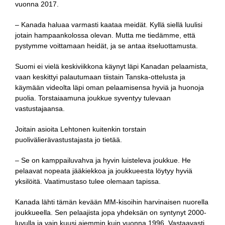
vuonna 2017.
– Kanada haluaa varmasti kaataa meidät. Kyllä siellä luulisi
jotain hampaankolossa olevan. Mutta me tiedämme, että
pystymme voittamaan heidät, ja se antaa itseluottamusta.
Suomi ei vielä keskiviikkona käynyt läpi Kanadan pelaamista,
vaan keskittyi palautumaan tiistain Tanska-ottelusta ja
käymään videolta läpi oman pelaamisensa hyviä ja huonoja
puolia. Torstaiaamuna joukkue syventyy tulevaan
vastustajaansa.
Joitain asioita Lehtonen kuitenkin torstain
puolivälierävastustajasta jo tietää.
– Se on kamppailuvahva ja hyvin luisteleva joukkue. He
pelaavat nopeata jääkiekkoa ja joukkueesta löytyy hyviä
yksilöitä. Vaatimustaso tulee olemaan tapissa.
Kanada lähti tämän kevään MM-kisoihin harvinaisen nuorella
joukkueella. Sen pelaajista jopa yhdeksän on syntynyt 2000-
luvulla ja vain kuusi aiemmin kuin vuonna 1996. Vastaavasti