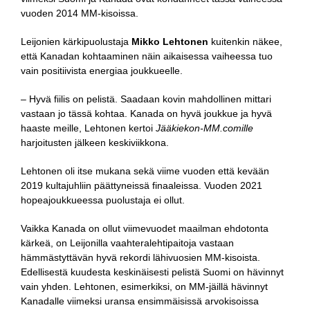
vuoden 2014 MM-kisoissa.
Leijonien kärkipuolustaja
Mikko Lehtonen
kuitenkin näkee,
että Kanadan kohtaaminen näin aikaisessa vaiheessa tuo
vain positiivista energiaa joukkueelle.
– Hyvä fiilis on pelistä. Saadaan kovin mahdollinen mittari
vastaan jo tässä kohtaa. Kanada on hyvä joukkue ja hyvä
haaste meille, Lehtonen kertoi
Jääkiekon-MM.comille
harjoitusten jälkeen keskiviikkona.
Lehtonen oli itse mukana sekä viime vuoden että kevään
2019 kultajuhliin päättyneissä finaaleissa. Vuoden 2021
hopeajoukkueessa puolustaja ei ollut.
Vaikka Kanada on ollut viimevuodet maailman ehdotonta
kärkeä, on Leijonilla vaahteralehtipaitoja vastaan
hämmästyttävän hyvä rekordi lähivuosien MM-kisoista.
Edellisestä kuudesta keskinäisesti pelistä Suomi on hävinnyt
vain yhden. Lehtonen, esimerkiksi, on MM-jäillä hävinnyt
Kanadalle viimeksi uransa ensimmäisissä arvokisoissa