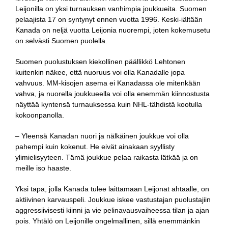
Leijonilla on yksi turnauksen vanhimpia joukkueita. Suomen
pelaajista 17 on syntynyt ennen vuotta 1996. Keski-iältään
Kanada on neljä vuotta Leijonia nuorempi, joten kokemusetu
on selvästi Suomen puolella.
Suomen puolustuksen kiekollinen päällikkö Lehtonen
kuitenkin näkee, että nuoruus voi olla Kanadalle jopa
vahvuus. MM-kisojen asema ei Kanadassa ole mitenkään
vahva, ja nuorella joukkueella voi olla enemmän kiinnostusta
näyttää kyntensä turnauksessa kuin NHL-tähdistä kootulla
kokoonpanolla.
– Yleensä Kanadan nuori ja nälkäinen joukkue voi olla
pahempi kuin kokenut. He eivät ainakaan syyllisty
ylimielisyyteen. Tämä joukkue pelaa raikasta lätkää ja on
meille iso haaste.
Yksi tapa, jolla Kanada tulee laittamaan Leijonat ahtaalle, on
aktiivinen karvauspeli. Joukkue iskee vastustajan puolustajiin
aggressiivisesti kiinni ja vie pelinavausvaiheessa tilan ja ajan
pois. Yhtälö on Leijonille ongelmallinen, sillä enemmänkin