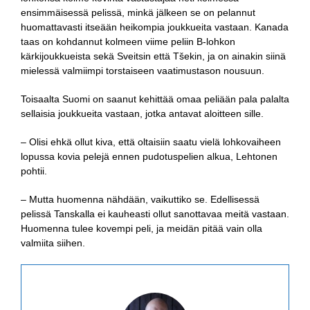
ensimmäisessä pelissä, minkä jälkeen se on pelannut
huomattavasti itseään heikompia joukkueita vastaan. Kanada
taas on kohdannut kolmeen viime peliin B-lohkon
kärkijoukkueista sekä Sveitsin että Tšekin, ja on ainakin siinä
mielessä valmiimpi torstaiseen vaatimustason nousuun.
Toisaalta Suomi on saanut kehittää omaa peliään pala palalta
sellaisia joukkueita vastaan, jotka antavat aloitteen sille.
– Olisi ehkä ollut kiva, että oltaisiin saatu vielä lohkovaiheen
lopussa kovia pelejä ennen pudotuspelien alkua, Lehtonen
pohtii.
– Mutta huomenna nähdään, vaikuttiko se. Edellisessä
pelissä Tanskalla ei kauheasti ollut sanottavaa meitä vastaan.
Huomenna tulee kovempi peli, ja meidän pitää vain olla
valmiita siihen.