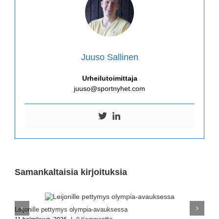
Juuso Sallinen
Urheilutoimittaja
juuso@sportnyhet.com
Samankaltaisia kirjoituksia
Leijonille pettymys olympia-avauksessa
L