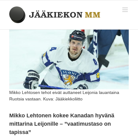
Skip
to
content
Katso
kuvaa
isompana
Mikko Lehtosen tehot eivät auttaneet Leijonia lauantaina
Ruotsia vastaan. Kuva: Jääkiekkoliitto
Mikko Lehtonen kokee Kanadan hyvänä
mittarina Leijonille – ”vaatimustaso on
tapissa”