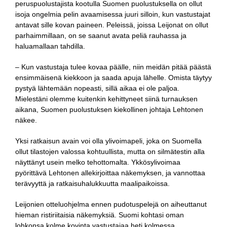
peruspuolustajista kootulla Suomen puolustuksella on ollut
isoja ongelmia pelin avaamisessa juuri silloin, kun vastustajat
antavat sille kovan paineen. Peleissä, joissa Leijonat on ollut
parhaimmillaan, on se saanut avata peliä rauhassa ja
haluamallaan tahdilla.
– Kun vastustaja tulee kovaa päälle, niin meidän pitää päästä
ensimmäisenä kiekkoon ja saada apuja lähelle. Omista täytyy
pystyä lähtemään nopeasti, sillä aikaa ei ole paljoa.
Mielestäni olemme kuitenkin kehittyneet siinä turnauksen
aikana, Suomen puolustuksen kiekollinen johtaja Lehtonen
näkee.
Yksi ratkaisun avain voi olla ylivoimapeli, joka on Suomella
ollut tilastojen valossa kohtuullista, mutta on silmätestin alla
näyttänyt usein melko tehottomalta. Ykkösylivoimaa
pyörittävä Lehtonen allekirjoittaa näkemyksen, ja vannottaa
terävyyttä ja ratkaisuhalukkuutta maalipaikoissa.
Leijonien otteluohjelma ennen pudotuspelejä on aiheuttanut
hieman ristiriitaisia näkemyksiä. Suomi kohtasi oman
lohkonsa kolme kovinta vastustajaa heti kolmessa