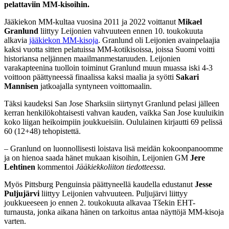
pelattaviin MM-kisoihin.
Jääkiekon MM-kultaa vuosina 2011 ja 2022 voittanut
Mikael
Granlund
liittyy Leijonien vahvuuteen ennen 10. toukokuuta
alkavia
jääkiekon MM-kisoja
. Granlund oli Leijonien avainpelaajia
kaksi vuotta sitten pelatuissa MM-kotikisoissa, joissa Suomi voitti
historiansa neljännen maailmanmestaruuden. Leijonien
varakapteenina tuolloin toiminut Granlund muun muassa iski 4-3
voittoon päättyneessä finaalissa kaksi maalia ja syötti
Sakari
Mannisen
jatkoajalla syntyneen voittomaalin.
Täksi kaudeksi San Jose Sharksiin siirtynyt Granlund pelasi jälleen
kerran henkilökohtaisesti vahvan kauden, vaikka San Jose kuuluikin
koko liigan heikoimpiin joukkueisiin. Oululainen kirjautti 69 pelissä
60 (12+48) tehopistettä.
– Granlund on luonnollisesti loistava lisä meidän kokoonpanoomme
ja on hienoa saada hänet mukaan kisoihin, Leijonien GM
Jere
Lehtinen
kommentoi
Jääkiekkoliiton tiedotteessa.
Myös Pittsburg Penguinsia päättyneellä kaudella edustanut
Jesse
Puljujärvi
liittyy Leijonien vahvuuteen. Puljujärvi liittyy
joukkueeseen jo ennen 2. toukokuuta alkavaa Tšekin EHT-
turnausta, jonka aikana hänen on tarkoitus antaa näyttöjä MM-kisoja
varten.