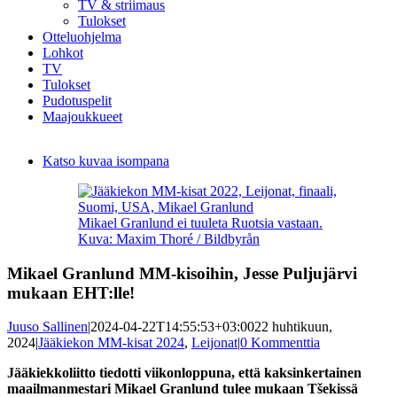
TV & striimaus
Tulokset
Otteluohjelma
Lohkot
TV
Tulokset
Pudotuspelit
Maajoukkueet
Katso kuvaa isompana
Mikael Granlund ei tuuleta Ruotsia vastaan.
Kuva: Maxim Thoré / Bildbyrån
Mikael Granlund MM-kisoihin, Jesse Puljujärvi
mukaan EHT:lle!
Juuso Sallinen
|
2024-04-22T14:55:53+03:00
22 huhtikuun,
2024
|
Jääkiekon MM-kisat 2024
,
Leijonat
|
0 Kommenttia
Jääkiekkoliitto tiedotti viikonloppuna, että kaksinkertainen
maailmanmestari Mikael Granlund tulee mukaan Tšekissä