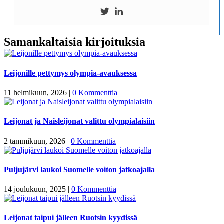
Samankaltaisia kirjoituksia
Leijonille pettymys olympia-avauksessa
11 helmikuun, 2026
|
0 Kommenttia
Leijonat ja Naisleijonat valittu olympialaisiin
2 tammikuun, 2026
|
0 Kommenttia
Puljujärvi laukoi Suomelle voiton jatkoajalla
14 joulukuun, 2025
|
0 Kommenttia
Leijonat taipui jälleen Ruotsin kyydissä