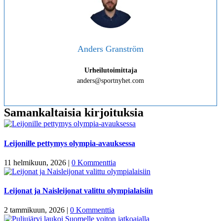
Anders Granström
Urheilutoimittaja
anders@sportnyhet.com
Samankaltaisia kirjoituksia
Leijonille pettymys olympia-avauksessa
11 helmikuun, 2026
|
0 Kommenttia
Leijonat ja Naisleijonat valittu olympialaisiin
2 tammikuun, 2026
|
0 Kommenttia