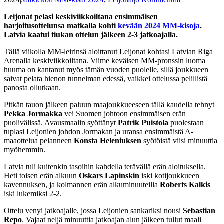
Leijonat pelasi keskiviikkoiltana ensimmäisen
harjoitusottelunsa matkalla kohti
kevään 2024 MM-kisoja
.
Latvia kaatui tiukan ottelun jälkeen 2-3 jatkoajalla.
Tällä viikolla MM-leirinsä aloittanut Leijonat kohtasi Latvian Riga
Arenalla keskiviikkoiltana. Viime keväisen MM-pronssin luoma
huuma on kantanut myös tämän vuoden puolelle, sillä joukkueen
saivat pelata hienon tunnelman edessä, vaikkei ottelussa pelillistä
panosta ollutkaan.
Pitkän tauon jälkeen paluun maajoukkueeseen tällä kaudella tehnyt
Pekka Jormakka
vei Suomen johtoon ensimmäisen erän
puolivälissä. Avausmaalin syöttänyt
Patrik Puistola
puolestaan
tuplasi Leijonien johdon Jormakan ja uransa ensimmäistä A-
maaottelua pelanneen
Konsta Heleniuksen
syötöistä viisi minuuttia
myöhemmin.
Latvia tuli kuitenkin tasoihin kahdella terävällä erän aloituksella.
Heti toisen erän alkuun
Oskars Lapinskin
iski kotijoukkueen
kavennuksen, ja kolmannen erän alkuminuuteilla
Roberts
Kalkis
iski lukemiksi 2-2.
Ottelu venyi jatkoajalle, jossa Leijonien sankariksi nousi
Sebastian
Repo
. Vajaat neljä minuuttia jatkoajan alun jälkeen tullut maali