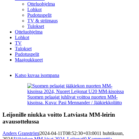
Otteluohjelma
Lohkot
Pudotuspelit
TV & striimaus
Tulokset
Otteluohjelma
Lohkot
TV
Tulokset
Pudotuspelit
Maajoukkueet
Katso kuvaa isompana
Suomen pelaajat juhlivat voittoa nuorten MM-
kisoissa. Kuva: Pasi Mennander / Jääkiekkoliitto
Leijonille niukka voitto Latviasta MM-leirin
avausottelussa
Anders Granström
|
2024-04-11T08:52:30+03:00
11 huhtikuun,
2024
|
Jääkiekon MM-kisat 2024
,
Leijonat
|
0 Kommenttia