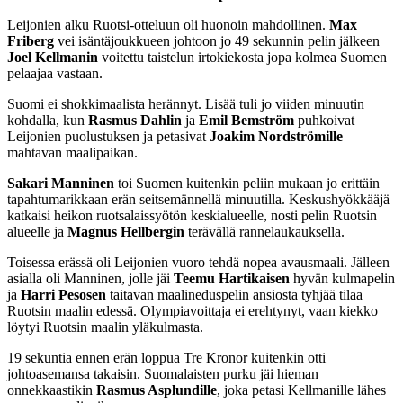
Leijonien alku Ruotsi-otteluun oli huonoin mahdollinen.
Max
Friberg
vei isäntäjoukkueen johtoon jo 49 sekunnin pelin jälkeen
Joel Kellmanin
voitettu taistelun irtokiekosta jopa kolmea Suomen
pelaajaa vastaan.
Suomi ei shokkimaalista herännyt. Lisää tuli jo viiden minuutin
kohdalla, kun
Rasmus Dahlin
ja
Emil Bemström
puhkoivat
Leijonien puolustuksen ja petasivat
Joakim Nordströmille
mahtavan maalipaikan.
Sakari Manninen
toi Suomen kuitenkin peliin mukaan jo erittäin
tapahtumarikkaan erän seitsemännellä minuutilla. Keskushyökkääjä
katkaisi heikon ruotsalaissyötön keskialueelle, nosti pelin Ruotsin
alueelle ja
Magnus Hellbergin
terävällä rannelaukauksella.
Toisessa erässä oli Leijonien vuoro tehdä nopea avausmaali. Jälleen
asialla oli Manninen, jolle jäi
Teemu Hartikaisen
hyvän kulmapelin
ja
Harri Pesosen
taitavan maalineduspelin ansiosta tyhjää tilaa
Ruotsin maalin edessä. Olympiavoittaja ei erehtynyt, vaan kiekko
löytyi Ruotsin maalin yläkulmasta.
19 sekuntia ennen erän loppua Tre Kronor kuitenkin otti
johtoasemansa takaisin. Suomalaisten purku jäi hieman
onnekkaastikin
Rasmus Asplundille
, joka petasi Kellmanille lähes