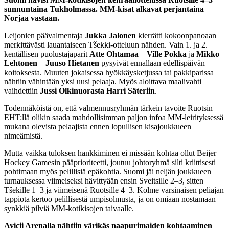
sunnuntaina Tukholmassa. MM-kisat alkavat perjantaina
Norjaa vastaan.
Leijonien päävalmentaja
Jukka Jalonen
kierrätti kokoonpanoaan
merkittävästi lauantaiseen Tšekki-otteluun nähden. Vain 1. ja 2.
kentällisen puolustajaparit
Atte Ohtamaa
–
Ville Pokka
ja
Mikko
Lehtonen
–
Juuso Hietanen
pysyivät ennallaan edellispäivän
koitoksesta. Muuten jokaisessa hyökkäysketjussa tai pakkiparissa
nähtiin vähintään yksi uusi pelaaja. Myös aloittava maalivahti
vaihdettiin
Jussi Olkinuorasta Harri Säteriin
.
Todennäköistä on, että valmennusryhmän tärkein tavoite Ruotsin
EHT:llä olikin saada mahdollisimman paljon infoa MM-leirityksessä
mukana olevista pelaajista ennen lopullisen kisajoukkueen
nimeämistä.
Mutta vaikka tuloksen hankkiminen ei missään kohtaa ollut Beijer
Hockey Gamesin pääprioriteetti, joutuu johtoryhmä silti kriittisesti
pohtimaan myös pelillisiä epäkohtia. Suomi jäi neljän joukkueen
turnauksessa viimeiseksi hävittyään ensin Sveitsille 2–3, sitten
Tšekille 1–3 ja viimeisenä Ruotsille 4–3. Kolme varsinaisen peliajan
tappiota kertoo pelillisestä umpisolmusta, ja on omiaan nostamaan
synkkiä pilviä MM-kotikisojen taivaalle.
Avicii Arenalla nähtiin värikäs naapurimaiden kohtaaminen