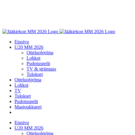
Etusivu
U20 MM 2026
Otteluohjelma
Lohkot
Pudotuspelit
TV & striimaus
Tulokset
Otteluohjelma
Lohkot
TV
Tulokset
Pudotuspelit
Maajoukkueet
Etusivu
U20 MM 2026
Otteluohjelma