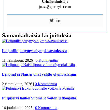
Urheilutoimittaja
juuso@sportnyhet.com
Samankaltaisia kirjoituksia
Leijonille pettymys olympia-avauksessa
11 helmikuun, 2026
|
0 Kommenttia
Leijonat ja Naisleijonat valittu olympialaisiin
2 tammikuun, 2026
|
0 Kommenttia
Puljujärvi laukoi Suomelle voiton jatkoajalla
14 joulukuun, 2025
|
0 Kommenttia