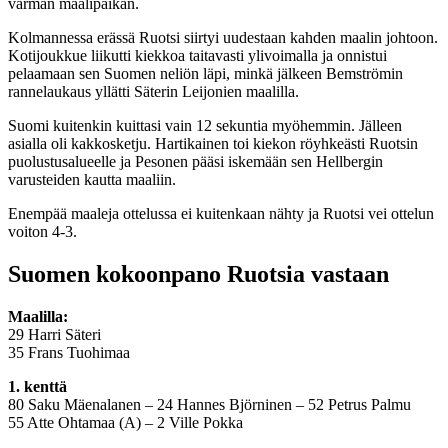
varman maalipaikan.
Kolmannessa erässä Ruotsi siirtyi uudestaan kahden maalin johtoon.
Kotijoukkue liikutti kiekkoa taitavasti ylivoimalla ja onnistui
pelaamaan sen Suomen neliön läpi, minkä jälkeen Bemströmin
rannelaukaus yllätti Säterin Leijonien maalilla.
Suomi kuitenkin kuittasi vain 12 sekuntia myöhemmin. Jälleen
asialla oli kakkosketju. Hartikainen toi kiekon röyhkeästi Ruotsin
puolustusalueelle ja Pesonen pääsi iskemään sen Hellbergin
varusteiden kautta maaliin.
Enempää maaleja ottelussa ei kuitenkaan nähty ja Ruotsi vei ottelun
voiton 4-3.
Suomen kokoonpano Ruotsia vastaan
Maalilla:
29 Harri Säteri
35 Frans Tuohimaa
1
. kenttä
80 Saku Mäenalanen – 24 Hannes Björninen – 52 Petrus Palmu
55 Atte Ohtamaa (A) – 2 Ville Pokka