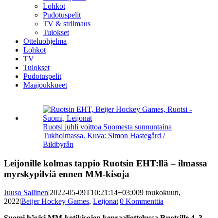
Lohkot
Pudotuspelit
TV & striimaus
Tulokset
Otteluohjelma
Lohkot
TV
Tulokset
Pudotuspelit
Maajoukkueet
Katso
kuvaa
isompana
Ruotsi juhli voittoa Suomesta sunnuntaina
Tukholmassa. Kuva: Simon Hastegård /
Bildbyrån
Leijonille kolmas tappio Ruotsin EHT:llä – ilmassa
myrskypilviä ennen MM-kisoja
Juuso Sallinen
|
2022-05-09T10:21:14+03:00
9 toukokuun,
2022
|
Beijer Hockey Games
,
Leijonat
|
0 Kommenttia
Suomi hävisi MM-kotikisojen kenraaliottelussa Ruotsille 4–3