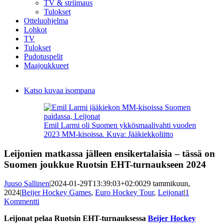
TV & striimaus
Tulokset
Otteluohjelma
Lohkot
TV
Tulokset
Pudotuspelit
Maajoukkueet
Katso kuvaa isompana
Emil Larmi oli Suomen ykkösmaalivahti vuoden
2023 MM-kisoissa. Kuva: Jääkiekkoliitto
Leijonien matkassa jälleen ensikertalaisia – tässä on
Suomen joukkue Ruotsin EHT-turnaukseen 2024
Juuso Sallinen
|
2024-01-29T13:39:03+02:00
29 tammikuun,
2024
|
Beijer Hockey Games
,
Euro Hockey Tour
,
Leijonat
|
1
Kommentti
Leijonat pelaa Ruotsin EHT-turnauksessa
Beijer Hockey