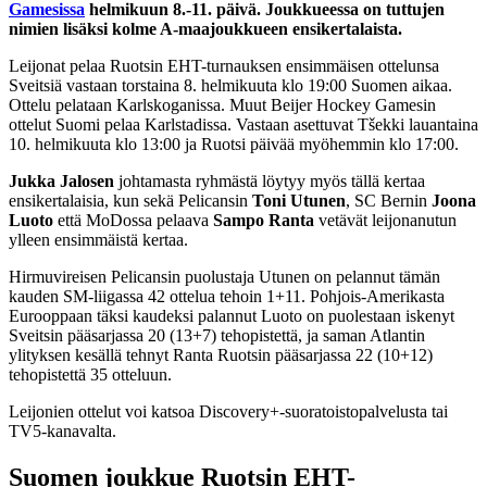
Gamesissa
helmikuun 8.-11. päivä. Joukkueessa on tuttujen
nimien lisäksi kolme A-maajoukkueen ensikertalaista.
Leijonat pelaa Ruotsin EHT-turnauksen ensimmäisen ottelunsa
Sveitsiä vastaan torstaina 8. helmikuuta klo 19:00 Suomen aikaa.
Ottelu pelataan Karlskoganissa. Muut Beijer Hockey Gamesin
ottelut Suomi pelaa Karlstadissa. Vastaan asettuvat Tšekki lauantaina
10. helmikuuta klo 13:00 ja Ruotsi päivää myöhemmin klo 17:00.
Jukka Jalosen
johtamasta ryhmästä löytyy myös tällä kertaa
ensikertalaisia, kun sekä Pelicansin
Toni Utunen
, SC Bernin
Joona
Luoto
että MoDossa pelaava
Sampo Ranta
vetävät leijonanutun
ylleen ensimmäistä kertaa.
Hirmuvireisen Pelicansin puolustaja Utunen on pelannut tämän
kauden SM-liigassa 42 ottelua tehoin 1+11. Pohjois-Amerikasta
Eurooppaan täksi kaudeksi palannut Luoto on puolestaan iskenyt
Sveitsin pääsarjassa 20 (13+7) tehopistettä, ja saman Atlantin
ylityksen kesällä tehnyt Ranta Ruotsin pääsarjassa 22 (10+12)
tehopistettä 35 otteluun.
Leijonien ottelut voi katsoa Discovery+-suoratoistopalvelusta tai
TV5-kanavalta.
Suomen joukkue Ruotsin EHT-