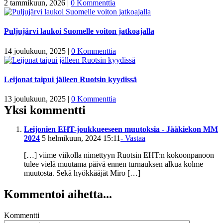
2 tammikuun, 2026
|
0 Kommenttia
Puljujärvi laukoi Suomelle voiton jatkoajalla
14 joulukuun, 2025
|
0 Kommenttia
Leijonat taipui jälleen Ruotsin kyydissä
13 joulukuun, 2025
|
0 Kommenttia
Yksi kommentti
Leijonien EHT-joukkueeseen muutoksia - Jääkiekon MM
2024
5 helmikuun, 2024 15:11
- Vastaa
[…] viime viikolla nimettyyn Ruotsin EHT:n kokoonpanoon
tulee vielä muutama päivä ennen turnauksen alkua kolme
muutosta. Sekä hyökkääjät Miro […]
Kommentoi aihetta...
Kommentti