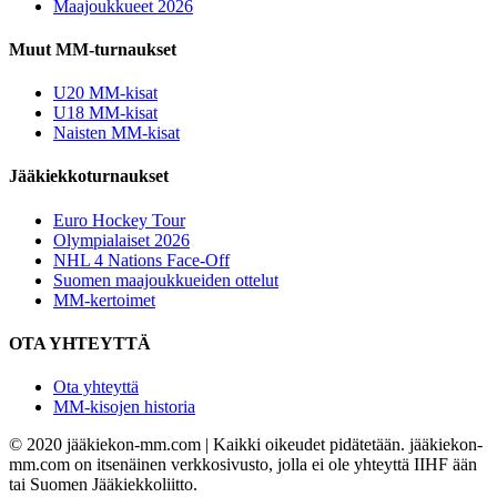
Maajoukkueet 2026
Muut MM-turnaukset
U20 MM-kisat
U18 MM-kisat
Naisten MM-kisat
Jääkiekkoturnaukset
Euro Hockey Tour
Olympialaiset 2026
NHL 4 Nations Face-Off
Suomen maajoukkueiden ottelut
MM-kertoimet
OTA YHTEYTTÄ
Ota yhteyttä
MM-kisojen historia
© 2020 jääkiekon-mm.com | Kaikki oikeudet pidätetään. jääkiekon-
mm.com on itsenäinen verkkosivusto, jolla ei ole yhteyttä IIHF ään
tai Suomen Jääkiekkoliitto.