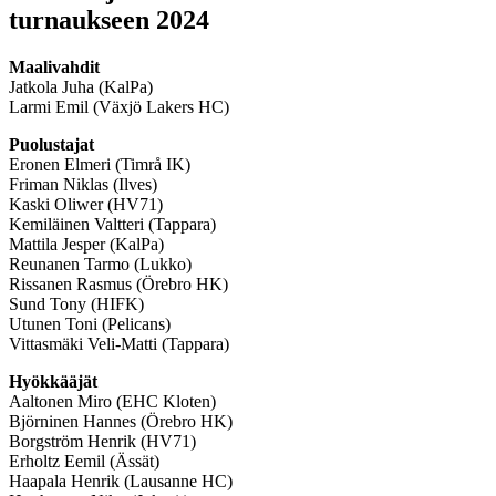
turnaukseen 2024
Maalivahdit
Jatkola Juha (KalPa)
Larmi Emil (Växjö Lakers HC)
Puolustajat
Eronen Elmeri (Timrå IK)
Friman Niklas (Ilves)
Kaski Oliwer (HV71)
Kemiläinen Valtteri (Tappara)
Mattila Jesper (KalPa)
Reunanen Tarmo (Lukko)
Rissanen Rasmus (Örebro HK)
Sund Tony (HIFK)
Utunen Toni (Pelicans)
Vittasmäki Veli-Matti (Tappara)
Hyökkääjät
Aaltonen Miro (EHC Kloten)
Björninen Hannes (Örebro HK)
Borgström Henrik (HV71)
Erholtz Eemil (Ässät)
Haapala Henrik (Lausanne HC)