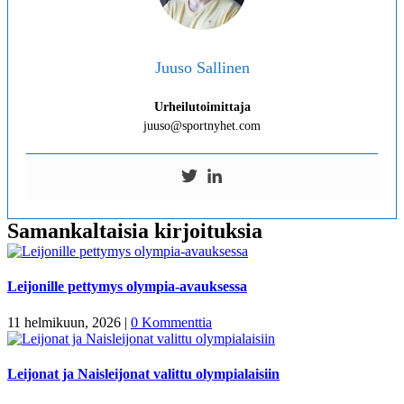
Juuso Sallinen
Urheilutoimittaja
juuso@sportnyhet.com
Samankaltaisia kirjoituksia
Leijonille pettymys olympia-avauksessa
11 helmikuun, 2026
|
0 Kommenttia
Leijonat ja Naisleijonat valittu olympialaisiin