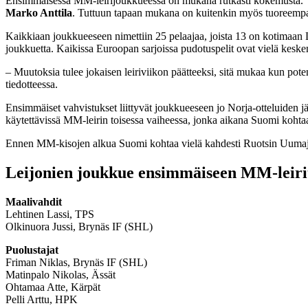
Ensimmäisessä MM-leirijoukkueessa on mukana rutkasti kokemusta.
Marko Anttila
. Tuttuun tapaan mukana on kuitenkin myös tuoreempaa
Kaikkiaan joukkueeseen nimettiin 25 pelaajaa, joista 13 on kotimaan 
joukkuetta. Kaikissa Euroopan sarjoissa pudotuspelit ovat vielä kesk
– Muutoksia tulee jokaisen leiriviikon päätteeksi, sitä mukaa kun 
tiedotteessa.
Ensimmäiset vahvistukset liittyvät joukkueeseen jo Norja-otteluiden
käytettävissä MM-leirin toisessa vaiheessa, jonka aikana Suomi kohtaa 
Ennen MM-kisojen alkua Suomi kohtaa vielä kahdesti Ruotsin Uumaja
Leijonien joukkue ensimmäiseen MM-leiri
Maalivahdit
Lehtinen Lassi, TPS
Olkinuora Jussi, Brynäs IF (SHL)
Puolustajat
Friman Niklas, Brynäs IF (SHL)
Matinpalo Nikolas, Ässät
Ohtamaa Atte, Kärpät
Pelli Arttu, HPK