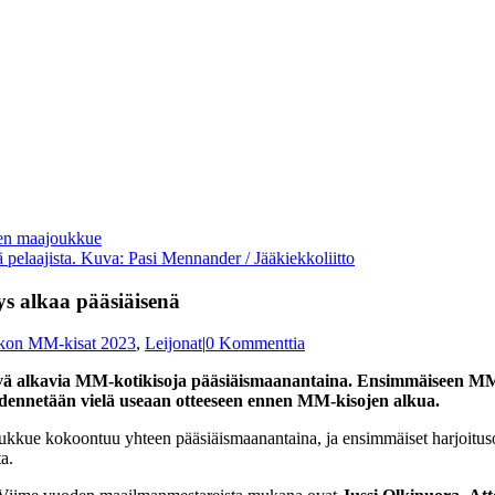
 pelaajista. Kuva: Pasi Mennander / Jääkiekkoliitto
ys alkaa pääsiäisenä
ekon MM-kisat 2023
,
Leijonat
|
0 Kommenttia
ä alkavia MM-kotikisoja pääsiäismaanantaina. Ensimmäiseen MM-le
dennetään vielä useaan otteeseen ennen MM-kisojen alkua.
ukkue kokoontuu yhteen pääsiäismaanantaina, ja ensimmäiset harjoituso
a.