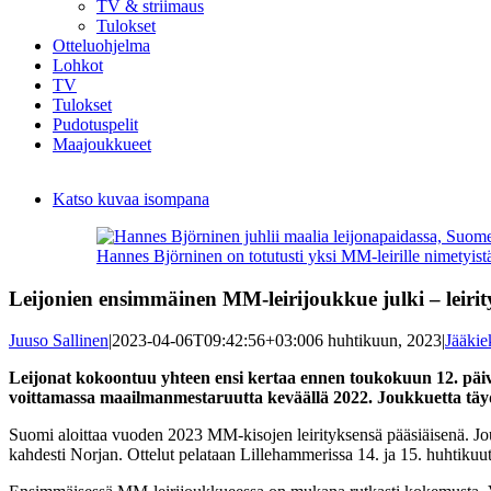
TV & striimaus
Tulokset
Otteluohjelma
Lohkot
TV
Tulokset
Pudotuspelit
Maajoukkueet
Katso kuvaa isompana
Hannes Björninen on totutusti yksi MM-leirille nimetyistä
Leijonien ensimmäinen MM-leirijoukkue julki – leirit
Juuso Sallinen
|
2023-04-06T09:42:56+03:00
6 huhtikuun, 2023
|
Jääki
Leijonat kokoontuu yhteen ensi kertaa ennen toukokuun 12. päiv
voittamassa maailmanmestaruutta keväällä 2022. Joukkuetta täy
Suomi aloittaa vuoden 2023 MM-kisojen leirityksensä pääsiäisenä. Jo
kahdesti Norjan. Ottelut pelataan Lillehammerissa 14. ja 15. huhtikuut