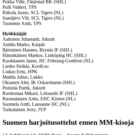
Pokka Ville, Färjestad BK (SHL)
Pulli Valtteri, TPS
Riikola Juuso, SCL Tigers (NL)
Saarijärvi Vili, SCL Tigers (NL)
Tuomisto Antti, TPS
Hyökkääjät
Aaltonen Juhamatti, Jukurit
Anttila Marko, Kärpät
Björninen Hannes, Brynäs IF (SHL)
Hännikäinen Markus, Linköping HC (SHL)
Kuokkanen Janne, HC Fribourg-Gottéron (NL)
Liedes Heikki, KooKoo
Liukas Eetu, HPK
Mattila Julius, Lukko
Oksanen Ahti, IK Oskarshamn (SHL)
Puistola Patrik, Jukurit
Ruohomaa Mikael, Leksands IF (SHL)
Ruotsalainen Arttu, EHC Kloten (NL)
Suomela Antti, Lausanne HC (NL)
Turkulainen Jerry, JYP
Suomen harjoitusottelut ennen MM-kisoja