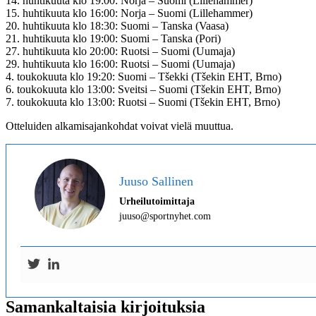
14. huhtikuuta klo 19:00: Norja – Suomi (Lillehammer)
15. huhtikuuta klo 16:00: Norja – Suomi (Lillehammer)
20. huhtikuuta klo 18:30: Suomi – Tanska (Vaasa)
21. huhtikuuta klo 19:00: Suomi – Tanska (Pori)
27. huhtikuuta klo 20:00: Ruotsi – Suomi (Uumaja)
29. huhtikuuta klo 16:00: Ruotsi – Suomi (Uumaja)
4. toukokuuta klo 19:20: Suomi – Tšekki (Tšekin EHT, Brno)
6. toukokuuta klo 13:00: Sveitsi – Suomi (Tšekin EHT, Brno)
7. toukokuuta klo 13:00: Ruotsi – Suomi (Tšekin EHT, Brno)
Otteluiden alkamisajankohdat voivat vielä muuttua.
Juuso Sallinen
Urheilutoimittaja
juuso@sportnyhet.com
Samankaltaisia kirjoituksia