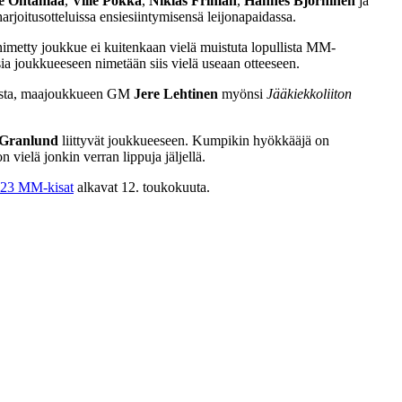
e Ohtamaa
,
Ville Pokka
,
Niklas Friman
,
Hannes Björninen
ja
arjoitusotteluissa ensiesiintymisensä leijonapaidassa.
nimetty joukkue ei kuitenkaan vielä muistuta lopullista MM-
ia joukkueeseen nimetään siis vielä useaan otteeseen.
ueista, maajoukkueen GM
Jere
Lehtinen
myönsi
Jääkiekkoliiton
Granlund
liittyvät joukkueeseen. Kumpikin hyökkääjä on
vielä jonkin verran lippuja jäljellä.
23 MM-kisat
alkavat 12. toukokuuta.