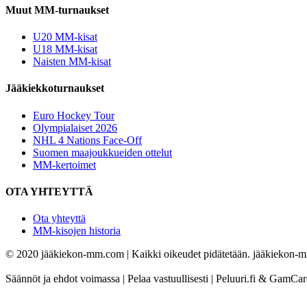
Muut MM-turnaukset
U20 MM-kisat
U18 MM-kisat
Naisten MM-kisat
Jääkiekkoturnaukset
Euro Hockey Tour
Olympialaiset 2026
NHL 4 Nations Face-Off
Suomen maajoukkueiden ottelut
MM-kertoimet
OTA YHTEYTTÄ
Ota yhteyttä
MM-kisojen historia
© 2020 jääkiekon-mm.com | Kaikki oikeudet pidätetään. jääkiekon-mm.
Säännöt ja ehdot voimassa | Pelaa vastuullisesti | Peluuri.fi & GamCa