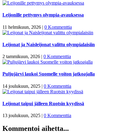
Leijonille pettymys olympia-avauksessa
11 helmikuun, 2026
|
0 Kommenttia
Leijonat ja Naisleijonat valittu olympialaisiin
2 tammikuun, 2026
|
0 Kommenttia
Puljujärvi laukoi Suomelle voiton jatkoajalla
14 joulukuun, 2025
|
0 Kommenttia
Leijonat taipui jälleen Ruotsin kyydissä
13 joulukuun, 2025
|
0 Kommenttia
Kommentoi aihetta...