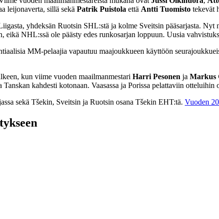
 Viime vuoden maailmanmestareista mukana ovat
Jussi Olkinuora
,
Att
 leijonaverta, sillä sekä
Patrik Puistola
että
Antti Tuomisto
tekevät h
Liigasta, yhdeksän Ruotsin SHL:stä ja kolme Sveitsin pääsarjasta. Nyt 
en, eikä NHL:ssä ole päästy edes runkosarjan loppuun. Uusia vahvistuks
potentiaalisia MM-pelaajia vapautuu maajoukkueen käyttöön seurajoukk
 jälkeen, kun viime vuoden maailmanmestari
Harri Pesonen
ja
Markus 
Tanskan kahdesti kotonaan. Vaasassa ja Porissa pelattaviin otteluihin on 
ssa sekä Tšekin, Sveitsin ja Ruotsin osana Tšekin EHT:tä.
Vuoden 20
tykseen