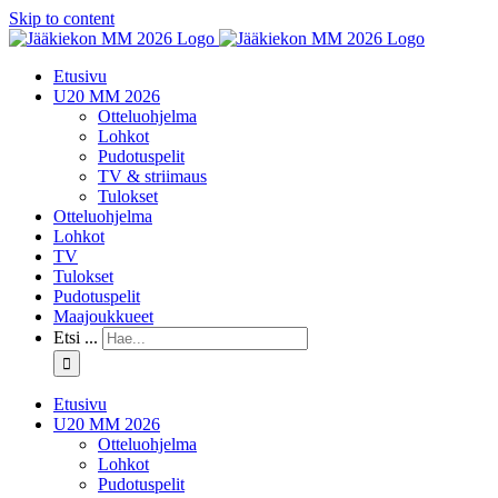
Skip to content
Etusivu
U20 MM 2026
Otteluohjelma
Lohkot
Pudotuspelit
TV & striimaus
Tulokset
Otteluohjelma
Lohkot
TV
Tulokset
Pudotuspelit
Maajoukkueet
Etsi ...
Etusivu
U20 MM 2026
Otteluohjelma
Lohkot
Pudotuspelit