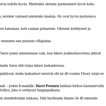
ivat todella hyvin. Mielestäni olemme puolustaneet hyvin koko
a, teemme varmasti enemmän maaleja. He ovat hyvin puolustava
keen katsotaan, ketä vastaan pelaamme. Olemme kehittyneet ja
s muutama sata punaista villapaitaa.
a Saros joutui antautumaan vain, kun hänen joukkuekaverinsa jättivät
utta Saros ehti torjua hänen laukauksensa.
päädyssä, mutta laukaukset menivät ohi tai 40-vuotias Fleury torjui ne
aali – joskin Kanadalle.
Harri Pesonen
hukkasi kiekon karmaisevalla
illyn, joka ei erehtynyt huippupaikasta.
kin sinnittelemään mukana. Siitä huolimatta tilanne oli 40 minuutin