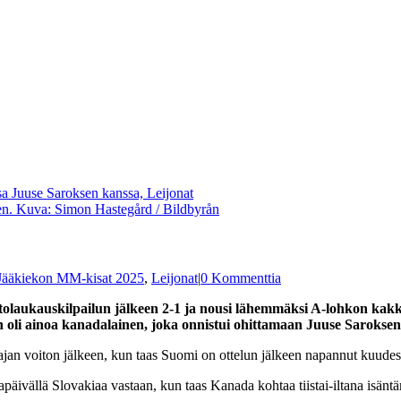
leen. Kuva: Simon Hastegård / Bildbyrån
Jääkiekon MM-kisat 2025
,
Leijonat
|
0 Kommenttia
tolaukauskilpailun jälkeen 2-1 ja nousi lähemmäksi A-lohkon kakkos
 oli ainoa kanadalainen, joka onnistui ohittamaan Juuse Saroksen
an voiton jälkeen, kun taas Suomi on ottelun jälkeen napannut kuudesta 
ltapäivällä Slovakiaa vastaan, kun taas Kanada kohtaa tiistai-iltana isän