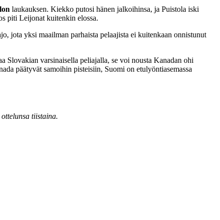
lon
laukauksen. Kiekko putosi hänen jalkoihinsa, ja Puistola iski
s piti Leijonat kuitenkin elossa.
jo, jota yksi maailman parhaista pelaajista ei kuitenkaan onnistunut
a Slovakian varsinaisella peliajalla, se voi nousta Kanadan ohi
Kanada päätyvät samoihin pisteisiin, Suomi on etulyöntiasemassa
ttelunsa tiistaina.