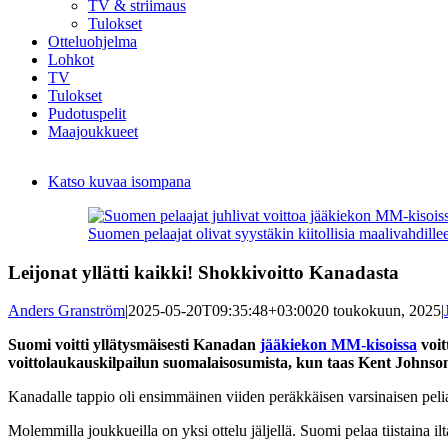
TV & striimaus
Tulokset
Otteluohjelma
Lohkot
TV
Tulokset
Pudotuspelit
Maajoukkueet
Katso kuvaa isompana
Suomen pelaajat olivat syystäkin kiitollisia maalivahdil
Leijonat yllätti kaikki! Shokkivoitto Kanadasta
Anders Granström
|
2025-05-20T09:35:48+03:00
20 toukokuun, 2025
|
Suomi voitti yllätysmäisesti Kanadan
jääkiekon MM-kisoissa
voit
voittolaukauskilpailun suomalaisosumista, kun taas Kent Johnson
Kanadalle tappio oli ensimmäinen viiden peräkkäisen varsinaisen peliaj
Molemmilla joukkueilla on yksi ottelu jäljellä. Suomi pelaa tiistaina i