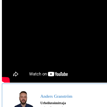
Anders Granström
Urheilutoimittaja