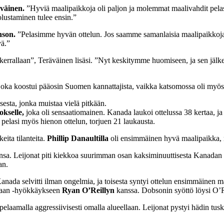
väinen.
”Hyviä maalipaikkoja oli paljon ja molemmat maalivahdit pelas
lustaminen tulee ensin.”
nson.
”Pelasimme hyvän ottelun. Jos saamme samanlaisia maalipaikkoj
vä.”
kerrallaan”, Teräväinen lisäsi. ”Nyt keskitymme huomiseen, ja sen jäl
le, joka koostui pääosin Suomen kannattajista, vaikka katsomossa oli myö
isesta, jonka muistaa vielä pitkään.
okselle,
joka oli sensaatiomainen. Kanada laukoi ottelussa 38 kertaa, j
pelasi myös hienon ottelun, torjuen 21 laukausta.
eita tilanteita.
Phillip Danaultilla
oli ensimmäinen hyvä maalipaikka, m
ansa. Leijonat piti kiekkoa suurimman osan kaksiminuuttisesta Kanadan 
an.
Kanada selvitti ilman ongelmia, ja toisesta syntyi ottelun ensimmäinen m
staan -hyökkäykseen
Ryan O’Reillyn
kanssa. Dobsonin syöttö löysi O’Re
pelaamalla aggressiivisesti omalla alueellaan. Leijonat pystyi hädin tus