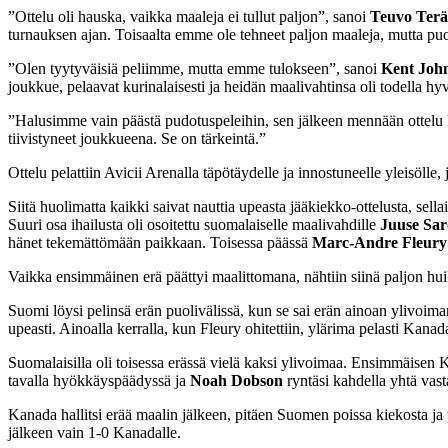
”Ottelu oli hauska, vaikka maaleja ei tullut paljon”, sanoi
Teuvo Terä
turnauksen ajan. Toisaalta emme ole tehneet paljon maaleja, mutta puo
”Olen tyytyväisiä peliimme, mutta emme tulokseen”, sanoi
Kent Joh
joukkue, pelaavat kurinalaisesti ja heidän maalivahtinsa oli todella hy
”Halusimme vain päästä pudotuspeleihin, sen jälkeen mennään ottelu 
tiivistyneet joukkueena. Se on tärkeintä.”
Ottelu pelattiin Avicii Arenalla täpötäydelle ja innostuneelle yleisöl
Siitä huolimatta kaikki saivat nauttia upeasta jääkiekko-ottelusta, sella
Suuri osa ihailusta oli osoitettu suomalaiselle maalivahdille
Juuse Sar
hänet tekemättömään paikkaan. Toisessa päässä
Marc-Andre Fleury
Vaikka ensimmäinen erä päättyi maalittomana, nähtiin siinä paljon huik
Suomi löysi pelinsä erän puolivälissä, kun se sai erän ainoan ylivoim
upeasti. Ainoalla kerralla, kun Fleury ohitettiin, ylärima pelasti Kanad
Suomalaisilla oli toisessa erässä vielä kaksi ylivoimaa. Ensimmäisen 
tavalla hyökkäyspäädyssä ja
Noah Dobson
ryntäsi kahdella yhtä va
Kanada hallitsi erää maalin jälkeen, pitäen Suomen poissa kiekosta ja 
jälkeen vain 1-0 Kanadalle.