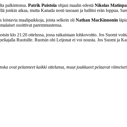
lta palkintonsa.
Patrik Puistola
ohjasi maalin edestä
Nikolas Matinpa
llä jonkin aikaa, mutta Kanada nosti tasoaan ja hallitsi erän loppua. Saro
 loistavia maalipaikkoja, joista selkein oli
Nathan MacKinnonin
läpia
omalaiset osoittivat paremmuutensa.
in klo 21:20 ottelussa, jossa ratkaistaan lohkovoitto. Jos Suomi voitta
peliajalla Ruotsille. Ruotsin ohi Leijonat ei voi nousta. Jos Suomi ja 
ska ovat pelanneet kaikki ottelunsa, muut joukkueet pelaavat viimeiset o