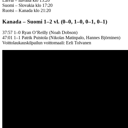
Latvia – Itävalta klo 13:20
Suomi – Slovakia klo 17:20
Ruotsi – Kanada klo 21:20
Kanada – Suomi 1–2 vl. (0–0, 1–0, 0–1, 0–1)
37:57 1–0 Ryan O’Reilly (Noah Dobson)
47:01 1–1 Patrik Puistola (Nikolas Matinpalo, Hannes Björninen)
Voittolaukauskilpailun voittomaali: Eeli Tolvanen