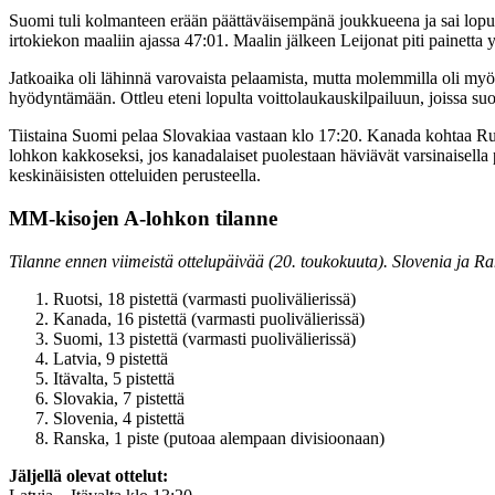
Suomi tuli kolmanteen erään päättäväisempänä joukkueena ja sai lopu
irtokiekon maaliin ajassa 47:01. Maalin jälkeen Leijonat piti painetta y
Jatkoaika oli lähinnä varovaista pelaamista, mutta molemmilla oli myös
hyödyntämään. Ottleu eteni lopulta voittolaukauskilpailuun, joissa su
Tiistaina Suomi pelaa Slovakiaa vastaan klo 17:20. Kanada kohtaa Ruots
lohkon kakkoseksi, jos kanadalaiset puolestaan häviävät varsinaisella 
keskinäisisten otteluiden perusteella.
MM-kisojen A-lohkon tilanne
Tilanne ennen viimeistä ottelupäivää (20. toukokuuta). Slovenia ja Ran
Ruotsi, 18 pistettä (varmasti puolivälierissä)
Kanada, 16 pistettä (varmasti puolivälierissä)
Suomi, 13 pistettä (varmasti puolivälierissä)
Latvia, 9 pistettä
Itävalta, 5 pistettä
Slovakia, 7 pistettä
Slovenia, 4 pistettä
Ranska, 1 piste (putoaa alempaan divisioonaan)
Jäljellä olevat ottelut: