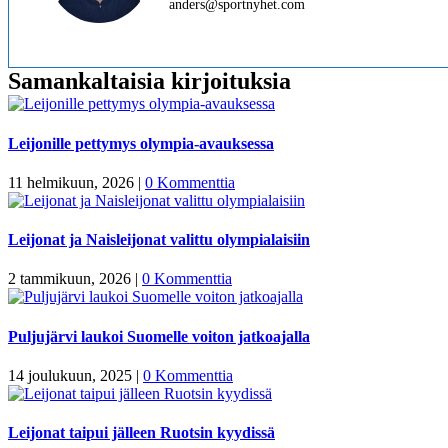
anders@sportnyhet.com
Samankaltaisia kirjoituksia
Leijonille pettymys olympia-avauksessa
11 helmikuun, 2026
|
0 Kommenttia
Leijonat ja Naisleijonat valittu olympialaisiin
2 tammikuun, 2026
|
0 Kommenttia
Puljujärvi laukoi Suomelle voiton jatkoajalla
14 joulukuun, 2025
|
0 Kommenttia
Leijonat taipui jälleen Ruotsin kyydissä