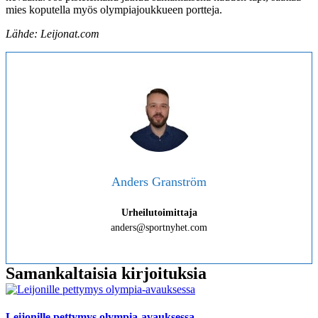
mies koputella myös olympiajoukkueen portteja.
Lähde: Leijonat.com
Anders Granström
Urheilutoimittaja
anders@sportnyhet.com
Samankaltaisia kirjoituksia
Leijonille pettymys olympia-avauksessa