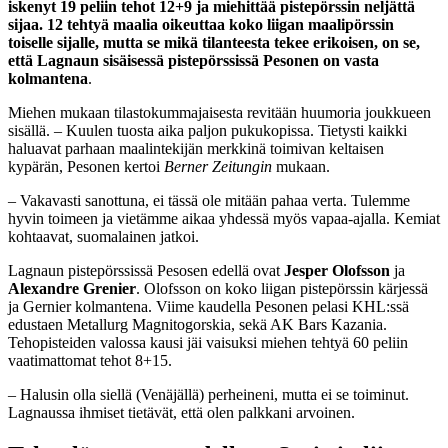
iskenyt 19 peliin tehot 12+9 ja miehittää pistepörssin neljättä
sijaa. 12 tehtyä maalia oikeuttaa koko liigan maalipörssin
toiselle sijalle, mutta se mikä tilanteesta tekee erikoisen, on se,
että Lagnaun sisäisessä pistepörssissä Pesonen on vasta
kolmantena
.
Miehen mukaan tilastokummajaisesta revitään huumoria joukkueen
sisällä. – Kuulen tuosta aika paljon pukukopissa. Tietysti kaikki
haluavat parhaan maalintekijän merkkinä toimivan keltaisen
kypärän, Pesonen kertoi
Berner Zeitungin
mukaan.
– Vakavasti sanottuna, ei tässä ole mitään pahaa verta. Tulemme
hyvin toimeen ja vietämme aikaa yhdessä myös vapaa-ajalla. Kemiat
kohtaavat, suomalainen jatkoi.
Lagnaun pistepörssissä Pesosen edellä ovat
Jesper Olofsson
ja
Alexandre Grenier
. Olofsson on koko liigan pistepörssin kärjessä
ja Gernier kolmantena. Viime kaudella Pesonen pelasi KHL:ssä
edustaen Metallurg Magnitogorskia, sekä AK Bars Kazania.
Tehopisteiden valossa kausi jäi vaisuksi miehen tehtyä 60 peliin
vaatimattomat tehot 8+15.
– Halusin olla siellä (Venäjällä) perheineni, mutta ei se toiminut.
Lagnaussa ihmiset tietävät, että olen palkkani arvoinen.