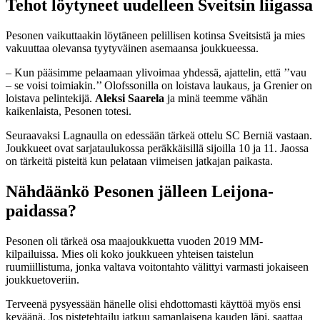
Tehot löytyneet uudelleen Sveitsin liigassa
Pesonen vaikuttaakin löytäneen pelillisen kotinsa Sveitsistä ja mies
vakuuttaa olevansa tyytyväinen asemaansa joukkueessa.
– Kun pääsimme pelaamaan ylivoimaa yhdessä, ajattelin, että ’’vau
– se voisi toimiakin.’’ Olofssonilla on loistava laukaus, ja Grenier on
loistava pelintekijä.
Aleksi Saarela
ja minä teemme vähän
kaikenlaista, Pesonen totesi.
Seuraavaksi Lagnaulla on edessään tärkeä ottelu SC Berniä vastaan.
Joukkueet ovat sarjataulukossa peräkkäisillä sijoilla 10 ja 11. Jaossa
on tärkeitä pisteitä kun pelataan viimeisen jatkajan paikasta.
Nähdäänkö Pesonen jälleen Leijona-
paidassa?
Pesonen oli tärkeä osa maajoukkuetta vuoden 2019 MM-
kilpailuissa. Mies oli koko joukkueen yhteisen taistelun
ruumiillistuma, jonka valtava voitontahto välittyi varmasti jokaiseen
joukkuetoveriin.
Terveenä pysyessään hänelle olisi ehdottomasti käyttöä myös ensi
keväänä. Jos pistetehtailu jatkuu samanlaisena kauden läpi, saattaa