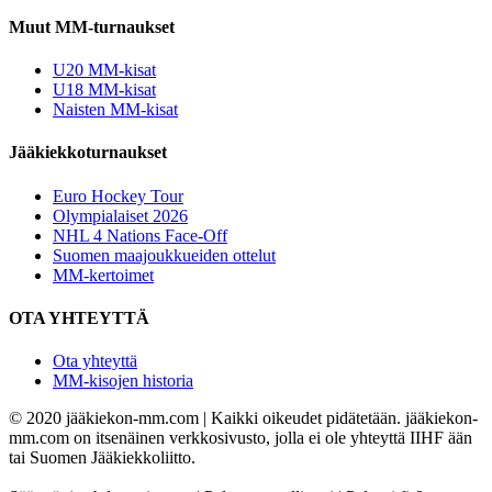
Muut MM-turnaukset
U20 MM-kisat
U18 MM-kisat
Naisten MM-kisat
Jääkiekkoturnaukset
Euro Hockey Tour
Olympialaiset 2026
NHL 4 Nations Face-Off
Suomen maajoukkueiden ottelut
MM-kertoimet
OTA YHTEYTTÄ
Ota yhteyttä
MM-kisojen historia
© 2020 jääkiekon-mm.com | Kaikki oikeudet pidätetään. jääkiekon-
mm.com on itsenäinen verkkosivusto, jolla ei ole yhteyttä IIHF ään
tai Suomen Jääkiekkoliitto.