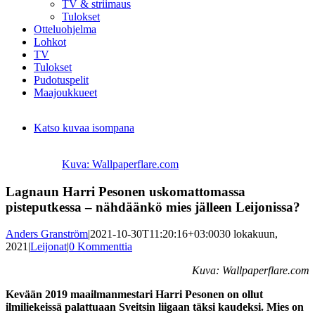
TV & striimaus
Tulokset
Otteluohjelma
Lohkot
TV
Tulokset
Pudotuspelit
Maajoukkueet
Katso kuvaa isompana
Kuva: Wallpaperflare.com
Lagnaun Harri Pesonen uskomattomassa
pisteputkessa – nähdäänkö mies jälleen Leijonissa?
Anders Granström
|
2021-10-30T11:20:16+03:00
30 lokakuun,
2021
|
Leijonat
|
0 Kommenttia
Kuva: Wallpaperflare.com
Kevään 2019 maailmanmestari Harri Pesonen on ollut
ilmiliekeissä palattuaan Sveitsin liigaan täksi kaudeksi. Mies on