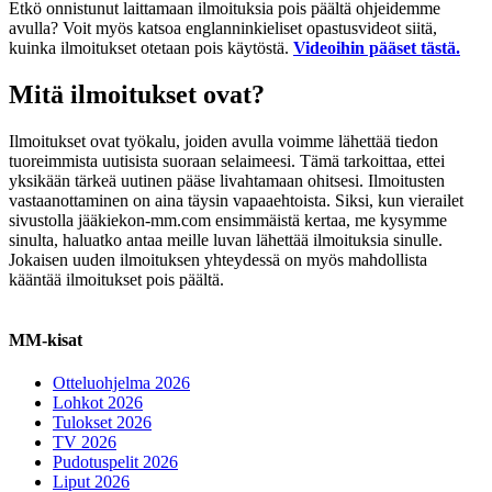
Etkö onnistunut laittamaan ilmoituksia pois päältä ohjeidemme
avulla? Voit myös katsoa englanninkieliset opastusvideot siitä,
kuinka ilmoitukset otetaan pois käytöstä.
Videoihin pääset tästä.
Mitä ilmoitukset ovat?
Ilmoitukset ovat työkalu, joiden avulla voimme lähettää tiedon
tuoreimmista uutisista suoraan selaimeesi. Tämä tarkoittaa, ettei
yksikään tärkeä uutinen pääse livahtamaan ohitsesi. Ilmoitusten
vastaanottaminen on aina täysin vapaaehtoista. Siksi, kun vierailet
sivustolla jääkiekon-mm.com ensimmäistä kertaa, me kysymme
sinulta, haluatko antaa meille luvan lähettää ilmoituksia sinulle.
Jokaisen uuden ilmoituksen yhteydessä on myös mahdollista
kääntää ilmoitukset pois päältä.
MM-kisat
Otteluohjelma 2026
Lohkot 2026
Tulokset 2026
TV 2026
Pudotuspelit 2026
Liput 2026