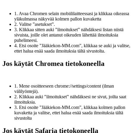
1. Avaa Chromen selain mobiililaitteessasi ja klikkaa oikeassa
yläkulmassa näkyvää kolmen pallon kuvaketta
2. Valitse ”asetukset”.
3. Klikkaa sitten auki ”ilmoitukset” nähdäksesi listan niistä
sivuista, joille olet antanut oikeuden lähettää ilmoituksia
puhelimeesi.
4. Etsi osoite ”Jääkiekon-MM.com”, klikkaa se auki ja valitse,
ettet halua enää saada ilmoituksia tältä sivustolta.
Jos käytät Chromea tietokoneella
1. Mene osoitteeseen chrome://settings/content (ilman
välilyöntejä).
2. Klikkaa auki ”ilmoitukset” nähdäksesi ne sivut, joilta saat
ilmoituksia.
3. Etsi osoite ”Jääkiekon-MM.com”, klikkaa kolmen pallon
kuvaketta ja valitse, ettet halua enää saada ilmoituksia tältä
sivustolta
Jos käytät Safaria tietokoneella