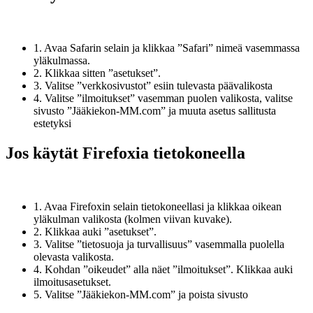
1. Avaa Safarin selain ja klikkaa ”Safari” nimeä vasemmassa
yläkulmassa.
2. Klikkaa sitten ”asetukset”.
3. Valitse ”verkkosivustot” esiin tulevasta päävalikosta
4. Valitse ”ilmoitukset” vasemman puolen valikosta, valitse
sivusto ”Jääkiekon-MM.com” ja muuta asetus sallitusta
estetyksi
Jos käytät Firefoxia tietokoneella
1. Avaa Firefoxin selain tietokoneellasi ja klikkaa oikean
yläkulman valikosta (kolmen viivan kuvake).
2. Klikkaa auki ”asetukset”.
3. Valitse ”tietosuoja ja turvallisuus” vasemmalla puolella
olevasta valikosta.
4. Kohdan ”oikeudet” alla näet ”ilmoitukset”. Klikkaa auki
ilmoitusasetukset.
5. Valitse ”Jääkiekon-MM.com” ja poista sivusto