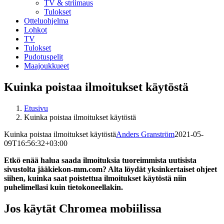
TV & striimaus
Tulokset
Otteluohjelma
Lohkot
TV
Tulokset
Pudotuspelit
Maajoukkueet
Kuinka poistaa ilmoitukset käytöstä
Etusivu
Kuinka poistaa ilmoitukset käytöstä
Kuinka poistaa ilmoitukset käytöstä
Anders Granström
2021-05-
09T16:56:32+03:00
Etkö enää halua saada ilmoituksia tuoreimmista uutisista
sivustolta jääkiekon-mm.com? Alta löydät yksinkertaiset ohjeet
siihen, kuinka saat poistettua ilmoitukset käytöstä niin
puhelimellasi kuin tietokoneellakin.
Jos käytät Chromea mobiilissa