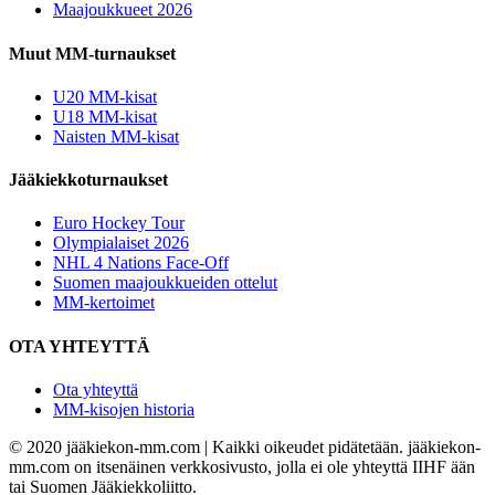
Maajoukkueet 2026
Muut MM-turnaukset
U20 MM-kisat
U18 MM-kisat
Naisten MM-kisat
Jääkiekkoturnaukset
Euro Hockey Tour
Olympialaiset 2026
NHL 4 Nations Face-Off
Suomen maajoukkueiden ottelut
MM-kertoimet
OTA YHTEYTTÄ
Ota yhteyttä
MM-kisojen historia
© 2020 jääkiekon-mm.com | Kaikki oikeudet pidätetään. jääkiekon-
mm.com on itsenäinen verkkosivusto, jolla ei ole yhteyttä IIHF ään
tai Suomen Jääkiekkoliitto.