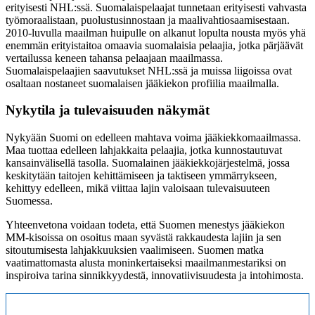
erityisesti NHL:ssä. Suomalaispelaajat tunnetaan erityisesti vahvasta
työmoraalistaan, puolustusinnostaan ja maalivahtiosaamisestaan.
2010-luvulla maailman huipulle on alkanut lopulta nousta myös yhä
enemmän erityistaitoa omaavia suomalaisia pelaajia, jotka pärjäävät
vertailussa keneen tahansa pelaajaan maailmassa.
Suomalaispelaajien saavutukset NHL:ssä ja muissa liigoissa ovat
osaltaan nostaneet suomalaisen jääkiekon profiilia maailmalla.
Nykytila ja tulevaisuuden näkymät
Nykyään Suomi on edelleen mahtava voima jääkiekkomaailmassa.
Maa tuottaa edelleen lahjakkaita pelaajia, jotka kunnostautuvat
kansainvälisellä tasolla. Suomalainen jääkiekkojärjestelmä, jossa
keskitytään taitojen kehittämiseen ja taktiseen ymmärrykseen,
kehittyy edelleen, mikä viittaa lajin valoisaan tulevaisuuteen
Suomessa.
Yhteenvetona voidaan todeta, että Suomen menestys jääkiekon
MM-kisoissa on osoitus maan syvästä rakkaudesta lajiin ja sen
sitoutumisesta lahjakkuuksien vaalimiseen. Suomen matka
vaatimattomasta alusta moninkertaiseksi maailmanmestariksi on
inspiroiva tarina sinnikkyydestä, innovatiivisuudesta ja intohimosta.