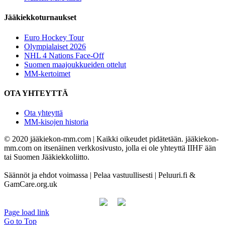
Jääkiekkoturnaukset
Euro Hockey Tour
Olympialaiset 2026
NHL 4 Nations Face-Off
Suomen maajoukkueiden ottelut
MM-kertoimet
OTA YHTEYTTÄ
Ota yhteyttä
MM-kisojen historia
© 2020 jääkiekon-mm.com | Kaikki oikeudet pidätetään. jääkiekon-
mm.com on itsenäinen verkkosivusto, jolla ei ole yhteyttä IIHF ään
tai Suomen Jääkiekkoliitto.
Säännöt ja ehdot voimassa | Pelaa vastuullisesti | Peluuri.fi &
GamCare.org.uk
Page load link
Go to Top