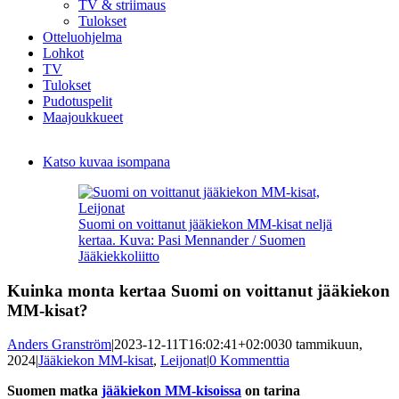
TV & striimaus
Tulokset
Otteluohjelma
Lohkot
TV
Tulokset
Pudotuspelit
Maajoukkueet
Katso kuvaa isompana
Suomi on voittanut jääkiekon MM-kisat neljä
kertaa. Kuva: Pasi Mennander / Suomen
Jääkiekkoliitto
Kuinka monta kertaa Suomi on voittanut jääkiekon
MM-kisat?
Anders Granström
|
2023-12-11T16:02:41+02:00
30 tammikuun,
2024
|
Jääkiekon MM-kisat
,
Leijonat
|
0 Kommenttia
Suomen matka
jääkiekon MM-kisoissa
on tarina