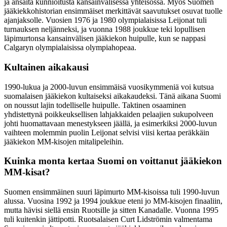
ja ansaita kunnioitusta kansainvälisessä yhteisössä. Myös Suomen
jääkiekkohistorian ensimmäiset merkittävät saavutukset osuvat tuolle
ajanjaksolle. Vuosien 1976 ja 1980 olympialaisissa Leijonat tuli
turnauksen neljänneksi, ja vuonna 1988 joukkue teki lopullisen
läpimurtonsa kansainvälisen jääkiekon huipulle, kun se nappasi
Calgaryn olympialaisissa olympiahopeaa.
Kultainen aikakausi
1990-lukua ja 2000-luvun ensimmäisä vuosikymmeniä voi kutsua
suomalaisen jääkiekon kultaiseksi aikakaudeksi. Tänä aikana Suomi
on noussut lajin todelliselle huipulle. Taktinen osaaminen
yhdistettynä poikkeuksellisen lahjakkaiden pelaajien sukupolveen
johti huomattavaan menestykseen jäällä, ja esimerkiksi 2000-luvun
vaihteen molemmin puolin Leijonat selvisi viisi kertaa peräkkäin
jääkiekon MM-kisojen mitalipeleihin.
Kuinka monta kertaa Suomi on voittanut jääkiekon
MM-kisat?
Suomen ensimmäinen suuri läpimurto MM-kisoissa tuli 1990-luvun
alussa. Vuosina 1992 ja 1994 joukkue eteni jo MM-kisojen finaaliin,
mutta hävisi siellä ensin Ruotsille ja sitten Kanadalle. Vuonna 1995
tuli kuitenkin jättipotti. Ruotsalaisen Curt Lidströmin valmentama