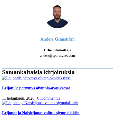
Anders Granström
Urheilutoimittaja
anders@sportnyhet.com
Samankaltaisia kirjoituksia
Leijonille pettymys olympia-avauksessa
11 helmikuun, 2026
|
0 Kommenttia
Leijonat ja Naisleijonat valittu olympialaisiin