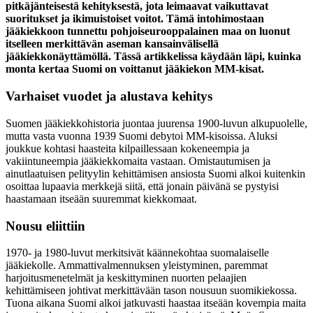
pitkäjänteisestä kehityksestä, jota leimaavat vaikuttavat
suoritukset ja ikimuistoiset voitot. Tämä intohimostaan
jääkiekkoon tunnettu pohjoiseurooppalainen maa on luonut
itselleen merkittävän aseman kansainvälisellä
jääkiekkonäyttämöllä. Tässä artikkelissa käydään läpi, kuinka
monta kertaa Suomi on voittanut jääkiekon MM-kisat.
Varhaiset vuodet ja alustava kehitys
Suomen jääkiekkohistoria juontaa juurensa 1900-luvun alkupuolelle,
mutta vasta vuonna 1939 Suomi debytoi MM-kisoissa. Aluksi
joukkue kohtasi haasteita kilpaillessaan kokeneempia ja
vakiintuneempia jääkiekkomaita vastaan. Omistautumisen ja
ainutlaatuisen pelityylin kehittämisen ansiosta Suomi alkoi kuitenkin
osoittaa lupaavia merkkejä siitä, että jonain päivänä se pystyisi
haastamaan itseään suuremmat kiekkomaat.
Nousu eliittiin
1970- ja 1980-luvut merkitsivät käännekohtaa suomalaiselle
jääkiekolle. Ammattivalmennuksen yleistyminen, paremmat
harjoitusmenetelmät ja keskittyminen nuorten pelaajien
kehittämiseen johtivat merkittävään tason nousuun suomikiekossa.
Tuona aikana Suomi alkoi jatkuvasti haastaa itseään kovempia maita