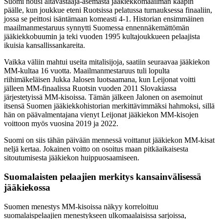
Suomi nousi altavastaaja-asemasta jääkiekkomaailman kaapin
päälle, kun joukkue eteni Ruotsissa pelatussa turnauksessa finaaliin,
jossa se peittosi isäntämaan komeasti 4-1. Historian ensimmäinen
maailmanmestaruus synnytti Suomessa ennennäkemättömän
jääkiekkobuumin ja teki vuoden 1995 kultajoukkueen pelaajista
ikuisia kansallissankareita.
Vaikka väliin mahtui useita mitalisijoja, saatiin seuraavaa jääkiekon
MM-kultaa 16 vuotta. Maailmanmestaruus tuli lopulta
riihimäkeläisen Jukka Jalosen luotsaamana, kun Leijonat voitti
jälleen MM-finaalissa Ruotsin vuoden 2011 Slovakiassa
järjestetyissä MM-kisoissa. Tämän jälkeen Jalonen on asemoinut
itsensä Suomen jääkiekkohistorian merkittävimmäksi hahmoksi, sillä
hän on päävalmentajana vienyt Leijonat jääkiekon MM-kisojen
voittoon myös vuosina 2019 ja 2022.
Suomi on siis tähän päivään mennessä voittanut jääkiekon MM-kisat
neljä kertaa. Jokainen voitto on osoitus maan pitkäaikaisesta
sitoutumisesta jääkiekon huippuosaamiseen.
Suomalaisten pelaajien merkitys kansainvälisessä
jääkiekossa
Suomen menestys MM-kisoissa näkyy korreloituu
suomalaispelaajien menestykseen ulkomaalaisissa sarjoissa,