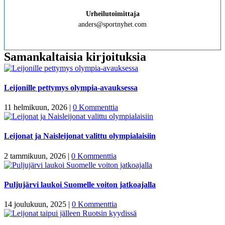
Urheilutoimittaja
anders@sportnyhet.com
Samankaltaisia kirjoituksia
Leijonille pettymys olympia-avauksessa
11 helmikuun, 2026
|
0 Kommenttia
Leijonat ja Naisleijonat valittu olympialaisiin
2 tammikuun, 2026
|
0 Kommenttia
Puljujärvi laukoi Suomelle voiton jatkoajalla
14 joulukuun, 2025
|
0 Kommenttia