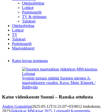
Otteluohjelma
Lohkot
Pudotuspelit
TV & striimaus
Tulokset
Otteluohjelma
Lohkot
TV
Tulokset
Pudotuspelit
Maajoukkueet
Katso kuvaa isompana
Sveitsin turnaus päättää Suomen miesten A-
maajoukkueen vuoden. Kuva: Matic Klansek /
Bildbyrån
Katso videokooste Suomi – Ranska ottelusta
Anders Granström
|
2025-05-12T11:21:07+03:00
12 toukokuun,
2025
|
Jääkiekon MM-kisat 2025
,
Leijonat
|
0 Kommenttia