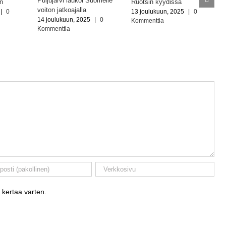
Puljujärvi laukoi Suomelle
in
Ruotsin kyydissä
voiton jatkoajalla
|
0
13 joulukuun, 2025
|
0
14 joulukuun, 2025
|
0
Kommenttia
Kommenttia
 kertaa varten.