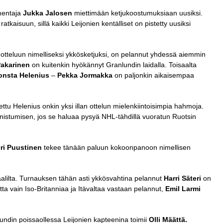
mentaja
Jukka Jalosen
miettimään ketjukoostumuksiaan uusiksi.
tkaisuun, sillä kaikki Leijonien kentälliset on pistetty uusiksi
 otteluun nimelliseksi ykkösketjuksi, on pelannut yhdessä aiemmin
Pakarinen
on kuitenkin hyökännyt Granlundin laidalla. Toisaalta
onsta Helenius
–
Pekka Jormakka
on paljonkin aikaisempaa
u Helenius onkin yksi illan ottelun mielenkiintoisimpia hahmoja.
nnistumisen, jos se haluaa pysyä NHL-tähdillä vuoratun Ruotsin
eri Puustinen
tekee tänään paluun kokoonpanoon nimellisen
aalilta. Turnauksen tähän asti ykkösvahtina pelannut
Harri Säteri
on
tta vain Iso-Britanniaa ja Itävaltaa vastaan pelannut,
Emil Larmi
undin poissaollessa Leijonien kapteenina toimii
Olli Määttä.