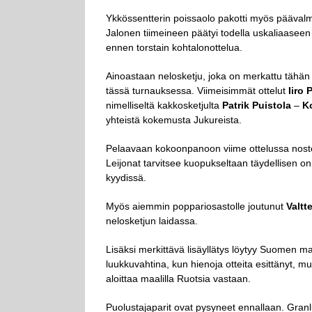
Ykkössentterin poissaolo pakotti myös pääval
Jalonen tiimeineen päätyi todella uskaliaaseen ra
ennen torstain kohtalonottelua.
Ainoastaan nelosketju, joka on merkattu tähän
tässä turnauksessa. Viimeisimmät ottelut
Iiro 
nimelliseltä kakkosketjulta
Patrik Puistola
–
K
yhteistä kokemusta Jukureista.
Pelaavaan kokoonpanoon viime ottelussa nostett
Leijonat tarvitsee kuopukseltaan täydellisen o
kyydissä.
Myös aiemmin poppariosastolle joutunut
Valtt
nelosketjun laidassa.
Lisäksi merkittävä lisäyllätys löytyy Suomen m
luukkuvahtina, kun hienoja otteita esittänyt, mu
aloittaa maalilla Ruotsia vastaan.
Puolustajaparit ovat pysyneet ennallaan. Granl