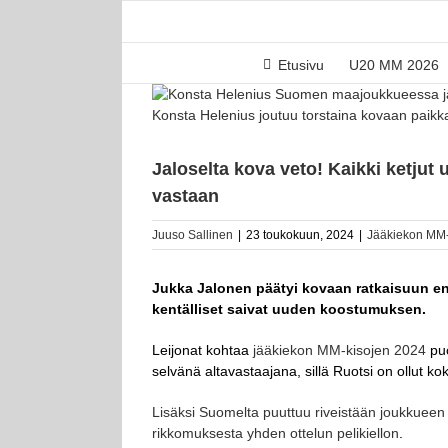
Skip
to
content
Etusivu
U20 MM 2026
Katso
kuvaa
Konsta Helenius joutuu torstaina kovaan paikk
isompana
Jaloselta kova veto! Kaikki ketjut 
vastaan
Juuso Sallinen
|
23 toukokuun, 2024
|
Jääkiekon MM-
Jukka Jalonen päätyi kovaan ratkaisuun enn
kentälliset saivat uuden koostumuksen.
Leijonat kohtaa
jääkiekon MM-kisojen 2024
puo
selvänä altavastaajana, sillä Ruotsi on ollut k
Lisäksi Suomelta puuttuu riveistään joukkueen
rikkomuksesta yhden ottelun pelikiellon
.