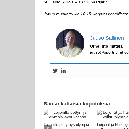
50 Juuso Riikola – 18 Vili Saarijärvi
Juttua muokattu klo 16:15: korjattu kentällisten
Juuso Sallinen
Urheilutoimittaja
juuso@sportnyhet.c
Samankaltaisia kirjoituksia
Leijonille pettymys olympia-
Leijonat ja Naisleij