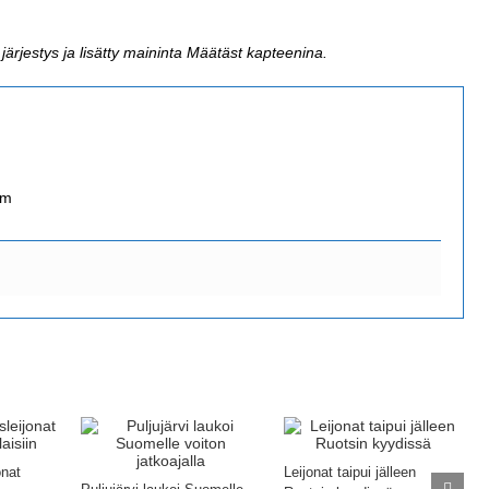
 järjestys ja lisätty maininta Määtäst kapteenina.
om
onat
Leijonat taipui jälleen