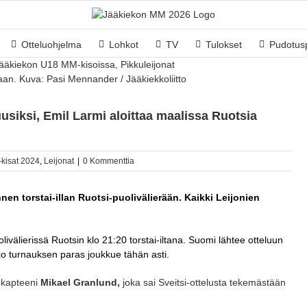
Otteluohjelma
Lohkot
TV
Tulokset
Pudotusp
aan. Kuva: Pasi Mennander / Jääkiekkoliitto
uusiksi, Emil Larmi aloittaa maalissa Ruotsia
kisat 2024
,
Leijonat
|
0 Kommenttia
en torstai-illan Ruotsi-puolivälierään. Kaikki Leijonien
livälierissä Ruotsin klo 21:20 torstai-iltana. Suomi lähtee otteluun
oko turnauksen paras joukkue tähän asti.
 kapteeni
Mikael Granlund,
joka sai Sveitsi-ottelusta tekemästään