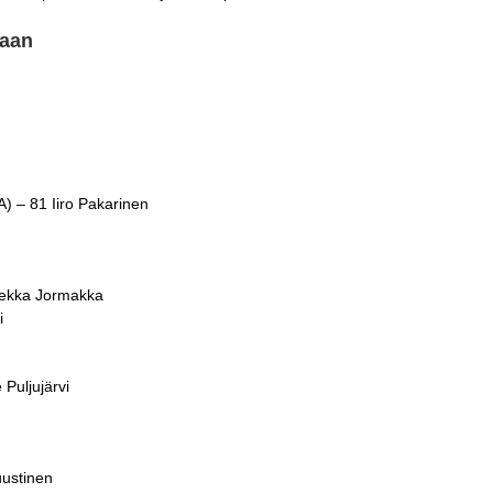
taan
) – 81 Iiro Pakarinen
 Pekka Jormakka
i
Puljujärvi
uustinen