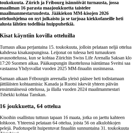
toukokuuta. Zürich ja Fribourg isännöivät turnausta, jossa
maailman 16 parasta maajoukkuetta taistelee
maailmanmestaruudesta. Jääkiekon MM-kisojen 2026
otteluohjelma on nyt julkaistu ja se tarjoaa kiekkofaneille heti
alusta lähtien todellisia huippuhetkiä.
Kisat käyntiin kovilla otteluilla
Turnaus alkaa perjantaina 15. toukokuuta, jolloin pelataan neljä ottelua
kahdessa kisakaupungissa. Leijonat on tulessa heti turnauksen
avausottelussa, kun se kohtaa Zürichin Swiss Life Arenalla Saksan klo
17:20 Suomen aikaa. Pääkaupungin iltaottelussa isäntämaa Sveitsi saa
vastaansa Yhdysvallat vuoden 2025 MM-finaalin uusinnassa.
Samaan aikaan Fribourgin areenalla yleisö pääsee heti todistamaan
jättiläisten kohtaamisia: Kanada ja Ruotsi iskevät yhteen päivän
ensimmäisessä ottelussa, ja illalla vuoden 2024 maailmanmestari
Tshekki kohtaa Tanskan.
16 joukkuetta, 64 ottelua
Kisoihin osallistuu tuttuun tapaan 16 maata, jotka on jaettu kahteen
lohkoon. Yhteensä pelataan 64 ottelua, joista 56 on alkulohkojen
pelejä. Pudotuspelit huipentuvat finaaliin sunnuntaina 31. toukokuuta