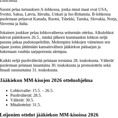
Zürichissä.
Suomi pelaa turnauksen A-lohkossa, jonka muut maat ovat USA,
Sveitsi, Saksa, Latvia, Itävalta, Unkari ja Iso-Britannia. B-lohkossa
puolestaan pelaavat Kanada, Ruotsi, Tshekki, Tanska, Slovakia, Norja,
Slovenia ja Italia.
Jokainen joukkue pelaa lohkovaiheesa seitsemän ottelua. Alkulohkot
tulevat päätökseen 26.5., minkä jälkeen kummankin lohkon neljä
parasta jatkaa pudotuspeleihin. Molempien lohkojen viimeinen sen
sijaan joutuu jättämään kansainvälisen jääkiekon pääsarjan ja
hakemaan vauhtia sarjaporrasta alempaa.
Kaikki neljä puolivälierää pelataan torstaina 28. toukokuuta. Välierät
puolestaan pelataan lauantaina 30. toukokuuta ja pronssiottelu sekä
finaali sunnuntaina 31. toukokuuta.
Jääkiekon MM-kisojen 2026 otteluohjelma
Lohkovaihe: 15.5. – 26.5.
Puolivälierät: 28.5.
Välierät: 30.5.
Mitaliottelut: 31.5.
Leijonien ottelut jääkiekon MM-kisoissa 2026