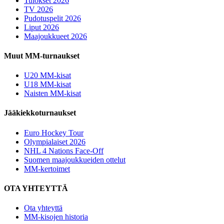
Tulokset 2026
TV 2026
Pudotuspelit 2026
Liput 2026
Maajoukkueet 2026
Muut MM-turnaukset
U20 MM-kisat
U18 MM-kisat
Naisten MM-kisat
Jääkiekkoturnaukset
Euro Hockey Tour
Olympialaiset 2026
NHL 4 Nations Face-Off
Suomen maajoukkueiden ottelut
MM-kertoimet
OTA YHTEYTTÄ
Ota yhteyttä
MM-kisojen historia