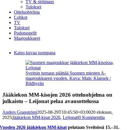
TV & striimaus
Tulokset
Otteluohjelma
Lohkot
TV
Tulokset
Pudotuspelit
Maajoukkueet
Katso kuvaa isompana
Sveitsin turnaus päättää Suomen miesten A-
maajoukkueen vuoden. Kuva: Matic Klansek /
Bildbyrån
Jääkiekon MM-kisojen 2026 otteluohjelma on
julkaistu – Leijonat pelaa avausottelussa
Anders Granström
|
2025-08-29T10:45:50+03:00
20 elokuun,
2025
|
Jääkiekon MM-kisat 2026
,
Leijonat
|
0 Kommenttia
Vuoden 2026 jääkiekon MM-kisat
pelataan Sveitsissä 15.–31.