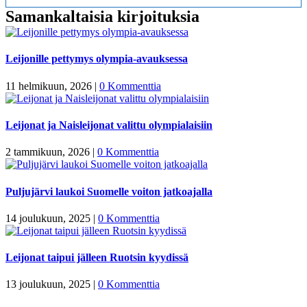
Samankaltaisia kirjoituksia
Leijonille pettymys olympia-avauksessa
11 helmikuun, 2026
|
0 Kommenttia
Leijonat ja Naisleijonat valittu olympialaisiin
2 tammikuun, 2026
|
0 Kommenttia
Puljujärvi laukoi Suomelle voiton jatkoajalla
14 joulukuun, 2025
|
0 Kommenttia
Leijonat taipui jälleen Ruotsin kyydissä
13 joulukuun, 2025
|
0 Kommenttia