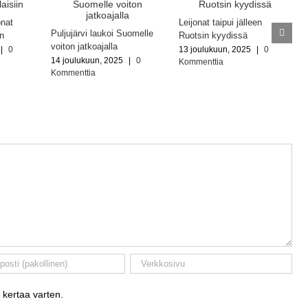
onat
Leijonat taipui jälleen
Puljujärvi laukoi Suomelle
in
Ruotsin kyydissä
voiton jatkoajalla
|
0
13 joulukuun, 2025
|
0
14 joulukuun, 2025
|
0
Kommenttia
Kommenttia
 kertaa varten.