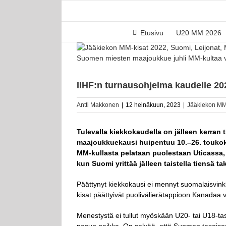
Skip
to
content
Etusivu
U20 MM 2026
Katso
kuvaa
Suomen miesten maajoukkue juhli MM-kultaa v
isompana
IIHF:n turnausohjelma kaudelle 20
Antti Makkonen
|
12 heinäkuun, 2023
|
Jääkiekon MM
Tulevalla kiekkokaudella on jälleen kerran 
maajoukkuekausi huipentuu 10.–26. toukoku
MM-kullasta pelataan puolestaan Uticassa, 
kun Suomi yrittää jälleen taistella tiensä ta
Päättynyt kiekkokausi ei mennyt suomalaisvinkke
kisat päättyivät puolivälierätappioon Kanadaa va
Menestystä ei tullut myöskään U20- tai U18-tas