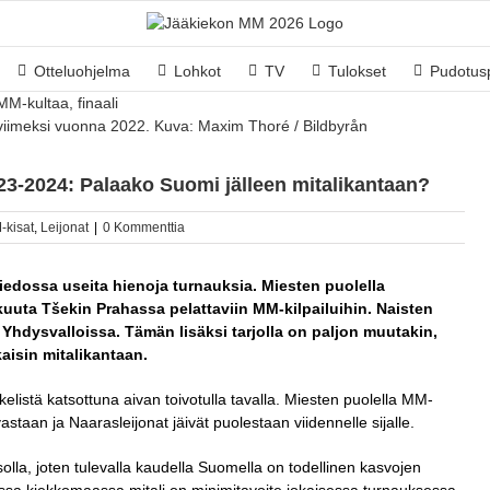
Otteluohjelma
Lohkot
TV
Tulokset
Pudotusp
iimeksi vuonna 2022. Kuva: Maxim Thoré / Bildbyrån
23-2024: Palaako Suomi jälleen mitalikantaan?
-kisat
,
Leijonat
|
0 Kommenttia
tiedossa useita hienoja turnauksia. Miesten puolella
uta Tšekin Prahassa pelattaviin MM-kilpailuihin. Naisten
Yhdysvalloissa. Tämän lisäksi tarjolla on paljon muutakin,
kaisin mitalikantaan.
listä katsottuna aivan toivotulla tavalla. Miesten puolella MM-
staan ja Naarasleijonat jäivät puolestaan viidennelle sijalle.
olla, joten tulevalla kaudella Suomella on todellinen kasvojen