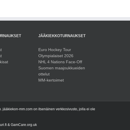
URNAUKSET
JÄÄKIEKKOTURNAUKSET
t
Euro Hockey Tour
t
Olympialaiset 2026
kisat
NHL 4 Nations Face-Off
Suomen maajoukkueiden
ottelut
MM-kertoimet
 jääkiekon-mm.com on itsenäinen verkkosivusto, jolla ei ole
uuri.fi & GamCare.org.uk