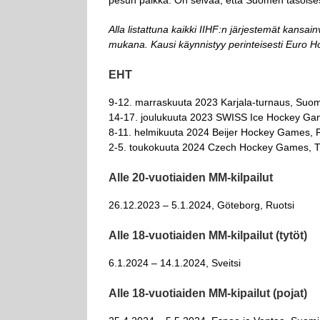
pesun paikka. On selvää, että Suomen tasoise
Alla listattuna kaikki IIHF:n järjestemät kans
mukana. Kausi käynnistyy perinteisesti Euro Ho
EHT
9-12. marraskuuta 2023 Karjala-turnaus, Suom
14-17. joulukuuta 2023 SWISS Ice Hockey Gam
8-11. helmikuuta 2024 Beijer Hockey Games, 
2-5. toukokuuta 2024 Czech Hockey Games, T
Alle 20-vuotiaiden MM-kilpailut
26.12.2023 – 5.1.2024, Göteborg, Ruotsi
Alle 18-vuotiaiden MM-kilpailut (tytöt)
6.1.2024 – 14.1.2024, Sveitsi
Alle 18-vuotiaiden MM-kipailut (pojat)