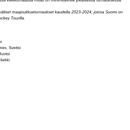
ssa kiekkomaassa mitali on minimitavoite jokaisessa turnauksessa.
ainväliset maajoukkueturnaukset kaudella 2023-2024, joissa Suomi on
ckey Tourilla.
i
es, Sveitsi
Ruotsi
šekki