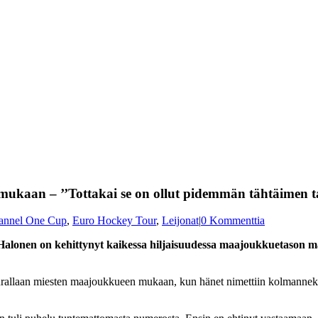
ukaan – ’’Tottakai se on ollut pidemmän tähtäimen ta
annel One Cup
,
Euro Hockey Tour
,
Leijonat
|
0 Kommenttia
o Halonen on kehittynyt kaikessa hiljaisuudessa maajoukkuetason 
iurallaan miesten maajoukkueen mukaan, kun hänet nimettiin kolmanne