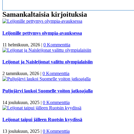
Samankaltaisia kirjoituksia
Leijonille pettymys olympia-avauksessa
11 helmikuun, 2026
|
0 Kommenttia
Leijonat ja Naisleijonat valittu olympialaisiin
2 tammikuun, 2026
|
0 Kommenttia
Puljujärvi laukoi Suomelle voiton jatkoajalla
14 joulukuun, 2025
|
0 Kommenttia
Leijonat taipui jälleen Ruotsin kyydissä
13 joulukuun, 2025
|
0 Kommenttia