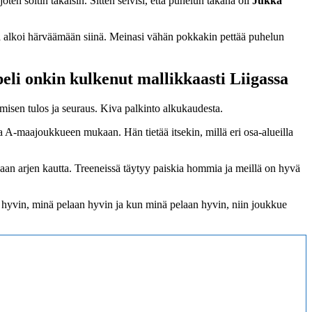
en soitin takaisin. Sitten selvisi, että puhelun takana oli
Jukka
ja alkoi härväämään siinä. Meinasi vähän pokkakin pettää puhelun
peli onkin kulkenut mallikkaasti Liigassa
misen tulos ja seuraus. Kiva palkinto alkukaudesta.
A-maajoukkueen mukaan. Hän tietää itsekin, millä eri osa-alueilla
an arjen kautta. Treeneissä täytyy paiskia hommia ja meillä on hyvä
aa hyvin, minä pelaan hyvin ja kun minä pelaan hyvin, niin joukkue