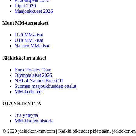
Pudotuspelit 2026
Liput 2026
Maajoukkueet 2026
Muut MM-turnaukset
U20 MM-kisat
U18 MM-kisat
Naisten MM-kisat
Jääkiekkoturnaukset
Euro Hockey Tour
Olympialaiset 2026
NHL 4 Nations Face-Off
Suomen maajoukkueiden ottelut
MM-kertoimet
OTA YHTEYTTÄ
Ota yhteyttä
MM-kisojen historia
© 2020 jääkiekon-mm.com | Kaikki oikeudet pidätetään. jääkiekon-mm.