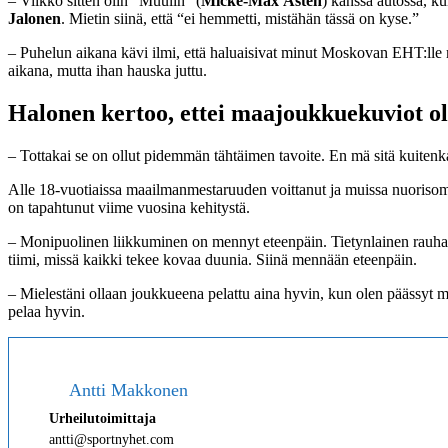
– Viikko sitten olin “Muulin” (
Micke-Max Åsten
) kanssa autossa, ku
Jalonen
. Mietin siinä, että “ei hemmetti, mistähän tässä on kyse.”
– Puhelun aikana kävi ilmi, että haluaisivat minut Moskovan EHT:lle 
aikana, mutta ihan hauska juttu.
Halonen kertoo, ettei maajoukkuekuviot ole
– Tottakai se on ollut pidemmän tähtäimen tavoite. En mä sitä kuitenk
Alle 18-vuotiaissa maailmanmestaruuden voittanut ja muissa nuorisom
on tapahtunut viime vuosina kehitystä.
– Monipuolinen liikkuminen on mennyt eteenpäin. Tietynlainen rauhall
tiimi, missä kaikki tekee kovaa duunia. Siinä mennään eteenpäin.
– Mielestäni ollaan joukkueena pelattu aina hyvin, kun olen päässyt m
pelaa hyvin.
Antti Makkonen
Urheilutoimittaja
antti@sportnyhet.com