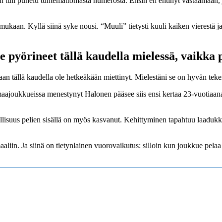
n tuli puhelu tuntemattomasta numerosta. Ensin en ehtinyt vastaamaan, jot
mukaan. Kyllä siinä syke nousi. “Muuli” tietysti kuuli kaiken vierestä 
 pyörineet tällä kaudella mielessä, vaikka 
aan tällä kaudella ole hetkeäkään miettinyt. Mielestäni se on hyvän teke
aajoukkueissa menestynyt Halonen pääsee siis ensi kertaa 23-vuotiaana 
isuus pelien sisällä on myös kasvanut. Kehittyminen tapahtuu laadukka
aaliin. Ja siinä on tietynlainen vuorovaikutus: silloin kun joukkue pel