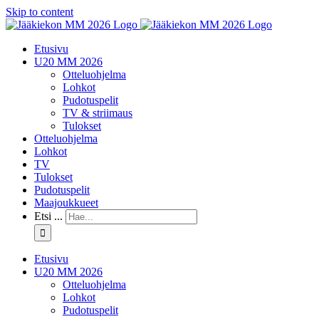
Skip to content
Etusivu
U20 MM 2026
Otteluohjelma
Lohkot
Pudotuspelit
TV & striimaus
Tulokset
Otteluohjelma
Lohkot
TV
Tulokset
Pudotuspelit
Maajoukkueet
Etsi ...
Etusivu
U20 MM 2026
Otteluohjelma
Lohkot
Pudotuspelit