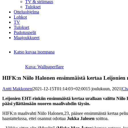
TV & striimaus
Tulokset
Otteluohjelma
Lohkot
TV
Tulokset
Pudotuspelit
Maajoukkueet
Katso kuvaa isompana
Kuva: Wallpaperflare
HIFK:n Niilo Halonen ensimmäistä kertaa Leijonien m
Antti Makkonen
|
2021-12-15T01:14:03+02:00
15 joulukuun, 2021
|
Ch
Leijonien EHT-rinkiin ensimmäistä kertaa urallaan valittu Niil
pääsi yllättämään nuoren maalivahdin täysin.
HIFK:n maalivahti Niilo Halonen,23, pääsee ensimmäistä kertaa pel
haastattelussa, ettei osannut odottaa
Jukka Jalosen
soittoa.