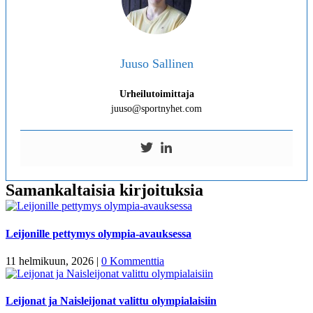
Juuso Sallinen
Urheilutoimittaja
juuso@sportnyhet.com
Samankaltaisia kirjoituksia
Leijonille pettymys olympia-avauksessa
11 helmikuun, 2026
|
0 Kommenttia
Leijonat ja Naisleijonat valittu olympialaisiin