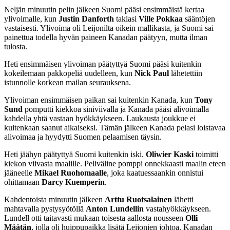
Neljän minuutin pelin jälkeen Suomi pääsi ensimmäistä kertaa
ylivoimalle, kun
Justin Danforth
taklasi
Ville Pokkaa
sääntöjen
vastaisesti. Ylivoima oli Leijonilta oikein mallikasta, ja Suomi sai
painettua todella hyvän paineen Kanadan päätyyn, mutta ilman
tulosta.
Heti ensimmäisen ylivoiman päätyttyä Suomi pääsi kuitenkin
kokeilemaan pakkopeliä uudelleen, kun
Nick Paul
lähetettiin
istunnolle korkean mailan seurauksena.
Ylivoiman ensimmäisen paikan sai kuitenkin Kanada, kun
Tony
Sund
pomputti kiekkoa siniviivalla ja Kanada pääsi alivoimalla
kahdella yhtä vastaan hyökkäykseen. Laukausta joukkue ei
kuitenkaan saanut aikaiseksi. Tämän jälkeen Kanada pelasi loistavaa
alivoimaa ja hyydytti Suomen pelaamisen täysin.
Heti jäähyn päätyttyä Suomi kuitenkin iski.
Oliwier Kaski
toimitti
kiekon viivasta maalille. Peliväline pomppi onnekkaasti maalin eteen
jääneelle
Mikael Ruohomaalle
, joka kaatuessaankin onnistui
ohittamaan
Darcy Kuemperin
.
Kahdentoista minuutin jälkeen
Arttu Ruotsalainen
lähetti
mahtavalla pystysyötöllä
Anton Lundellin
vastahyökkäykseen.
Lundell otti taitavasti mukaan toisesta aallosta nousseen
Olli
Määtän
, jolla oli huippupaikka lisätä Leijonien johtoa. Kanadan