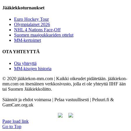
Jääkiekkoturnaukset
Euro Hockey Tour
Olympialaiset 2026
NHL 4 Nations Face-Off
Suomen maajoukkueiden ottelut
MM-kertoimet
OTA YHTEYTTÄ
Ota yhteyttä
MM-kisojen historia
© 2020 jääkiekon-mm.com | Kaikki oikeudet pidätetään. jääkiekon-
mm.com on itsenäinen verkkosivusto, jolla ei ole yhteyttä IIHF ään
tai Suomen Jääkiekkoliitto.
Säännöt ja ehdot voimassa | Pelaa vastuullisesti | Peluuri.fi &
GamCare.org.uk
Page load link
Go to Top