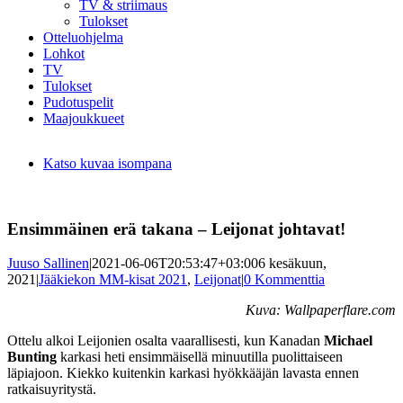
TV & striimaus
Tulokset
Otteluohjelma
Lohkot
TV
Tulokset
Pudotuspelit
Maajoukkueet
Katso kuvaa isompana
Ensimmäinen erä takana – Leijonat johtavat!
Juuso Sallinen
|
2021-06-06T20:53:47+03:00
6 kesäkuun,
2021
|
Jääkiekon MM-kisat 2021
,
Leijonat
|
0 Kommenttia
Kuva: Wallpaperflare.com
Ottelu alkoi Leijonien osalta vaarallisesti, kun Kanadan
Michael
Bunting
karkasi heti ensimmäisellä minuutilla puolittaiseen
läpiajoon. Kiekko kuitenkin karkasi hyökkääjän lavasta ennen
ratkaisuyritystä.