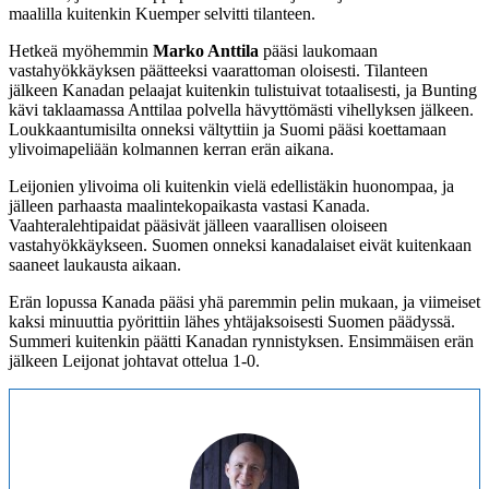
maalilla kuitenkin Kuemper selvitti tilanteen.
Hetkeä myöhemmin
Marko Anttila
pääsi laukomaan
vastahyökkäyksen päätteeksi vaarattoman oloisesti. Tilanteen
jälkeen Kanadan pelaajat kuitenkin tulistuivat totaalisesti, ja Bunting
kävi taklaamassa Anttilaa polvella hävyttömästi vihellyksen jälkeen.
Loukkaantumisilta onneksi vältyttiin ja Suomi pääsi koettamaan
ylivoimapeliään kolmannen kerran erän aikana.
Leijonien ylivoima oli kuitenkin vielä edellistäkin huonompaa, ja
jälleen parhaasta maalintekopaikasta vastasi Kanada.
Vaahteralehtipaidat pääsivät jälleen vaarallisen oloiseen
vastahyökkäykseen. Suomen onneksi kanadalaiset eivät kuitenkaan
saaneet laukausta aikaan.
Erän lopussa Kanada pääsi yhä paremmin pelin mukaan, ja viimeiset
kaksi minuuttia pyörittiin lähes yhtäjaksoisesti Suomen päädyssä.
Summeri kuitenkin päätti Kanadan rynnistyksen. Ensimmäisen erän
jälkeen Leijonat johtavat ottelua 1-0.