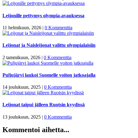
Leijonille pettymys olympia-avauksessa
11 helmikuun, 2026
|
0 Kommenttia
Leijonat ja Naisleijonat valittu olympialaisiin
2 tammikuun, 2026
|
0 Kommenttia
Puljujärvi laukoi Suomelle voiton jatkoajalla
14 joulukuun, 2025
|
0 Kommenttia
Leijonat taipui jälleen Ruotsin kyydissä
13 joulukuun, 2025
|
0 Kommenttia
Kommentoi aihetta...