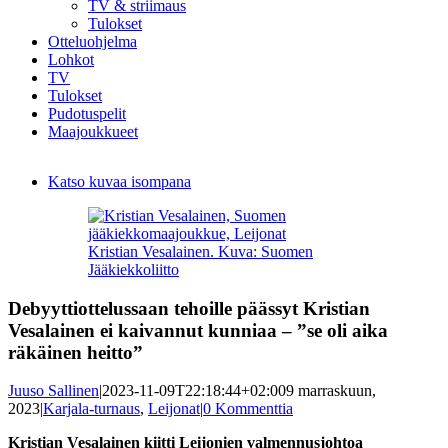
TV & striimaus
Tulokset
Otteluohjelma
Lohkot
TV
Tulokset
Pudotuspelit
Maajoukkueet
Katso kuvaa isompana
Kristian Vesalainen. Kuva: Suomen
Jääkiekkoliitto
Debyyttiottelussaan tehoille päässyt Kristian
Vesalainen ei kaivannut kunniaa – ”se oli aika
räkäinen heitto”
Juuso Sallinen
|
2023-11-09T22:18:44+02:00
9 marraskuun,
2023
|
Karjala-turnaus
,
Leijonat
|
0 Kommenttia
Kristian Vesalainen kiitti Leijonien valmennusjohtoa