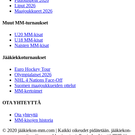
Pudotuspelit 2026
Liput 2026
Maajoukkueet 2026
Muut MM-turnaukset
U20 MM-kisat
U18 MM-kisat
Naisten MM-kisat
Jääkiekkoturnaukset
Euro Hockey Tour
Olympialaiset 2026
NHL 4 Nations Face-Off
Suomen maajoukkueiden ottelut
MM-kertoimet
OTA YHTEYTTÄ
Ota yhteyttä
MM-kisojen historia
© 2020 jääkiekon-mm.com | Kaikki oikeudet pidätetään. jääkiekon-