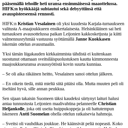
pääsemällä tehoille heti uransa ensimmäisessä maaottelussa.
HIFK:n hyökkääjä suhtautui sekä debyyttiinsä että
avauspisteeseensä rennosti.
HIFK:n
Kristian Vesalainen
oli yksi kuudesta Karjala-turnaukseen
valitusta A-maajoukkueen ensikertalaisesta. Helsinkiläinen sai heti
turnauksen avausottelussa paikan Leijonien kakkosketjusta ja kiitti
valmennusryhmää vastuusta syöttämällä
Janne Kuokkasen
iskemän ottelun avausmaalin.
Yksi tämän liigakauden kirkkaimmista tähdistä ei kuitenkaan
suostunut ottamaan sveitsiläispuolustuksen kautta kimmonneesta
maajoukkueuransa avaussyötöstä kovin suurta kunniaa.
– Se oli aika räkäinen heitto, Vesalainen sanoi ottelun jälkeen.
– En oikein tiedä, mitä mieltä siitä pitäisi olla. Mutta muuten peli oli
itseltäni hyvä, sille annan peukkua.
Sen sijaan takaisin Suomeen täksi kaudeksi siirtynyt laituri halusi
antaa tunnustusta Leijonien maalivahtina pelanneelle
Christian
Heljankolle
, joka otti useita huippukoppeja ja oli hattutempun
iskeneen
Antti Suomelan
ohella ottelun ratkaisevia hahmoja.
– Sveitsi oli vauhdikas joukkue. He käänsivät peliä nopeasti. Koko