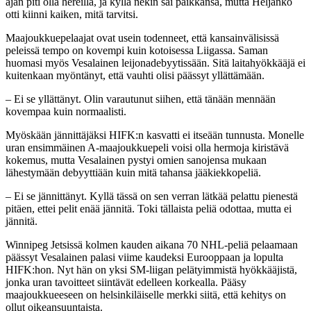
ajan piti olla hereillä, ja kyllä nekin sai paikkansa, mutta Heljanko
otti kiinni kaiken, mitä tarvitsi.
Maajoukkuepelaajat ovat usein todenneet, että kansainvälisissä
peleissä tempo on kovempi kuin kotoisessa Liigassa. Saman
huomasi myös Vesalainen leijonadebyytissään. Sitä laitahyökkääjä ei
kuitenkaan myöntänyt, että vauhti olisi päässyt yllättämään.
– Ei se yllättänyt. Olin varautunut siihen, että tänään mennään
kovempaa kuin normaalisti.
Myöskään jännittäjäksi HIFK:n kasvatti ei itseään tunnusta. Monelle
uran ensimmäinen A-maajoukkuepeli voisi olla hermoja kiristävä
kokemus, mutta Vesalainen pystyi omien sanojensa mukaan
lähestymään debyyttiään kuin mitä tahansa jääkiekkopeliä.
– Ei se jännittänyt. Kyllä tässä on sen verran lätkää pelattu pienestä
pitäen, ettei pelit enää jännitä. Toki tällaista peliä odottaa, mutta ei
jännitä.
Winnipeg Jetsissä kolmen kauden aikana 70 NHL-peliä pelaamaan
päässyt Vesalainen palasi viime kaudeksi Eurooppaan ja lopulta
HIFK:hon. Nyt hän on yksi SM-liigan pelätyimmistä hyökkääjistä,
jonka uran tavoitteet siintävät edelleen korkealla. Pääsy
maajoukkueeseen on helsinkiläiselle merkki siitä, että kehitys on
ollut oikeansuuntaista.