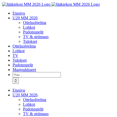
Skip
to
Etusivu
content
U20 MM 2026
Otteluohjelma
Lohkot
Pudotuspelit
TV & striimaus
Tulokset
Otteluohjelma
Lohkot
TV
Tulokset
Pudotuspelit
Maajoukkueet
Etsi
...
Etusivu
U20 MM 2026
Otteluohjelma
Lohkot
Pudotuspelit
TV & striimaus