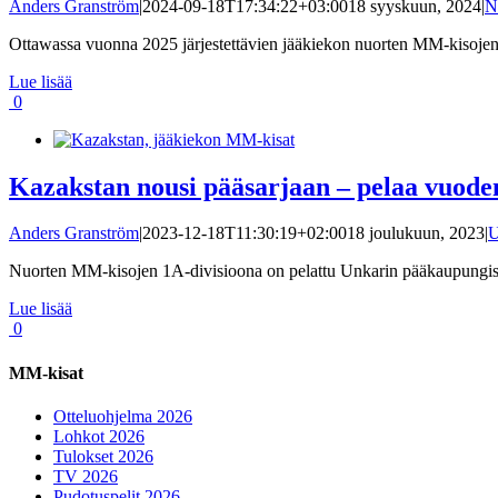
Anders Granström
|
2024-09-18T17:34:22+03:00
18 syyskuun, 2024
|
N
Ottawassa vuonna 2025 järjestettävien jääkiekon nuorten MM-kisojen ot
Lue lisää
0
Kazakstan nousi pääsarjaan – pelaa vuod
Anders Granström
|
2023-12-18T11:30:19+02:00
18 joulukuun, 2023
|
U
Nuorten MM-kisojen 1A-divisioona on pelattu Unkarin pääkaupungissa
Lue lisää
0
MM-kisat
Otteluohjelma 2026
Lohkot 2026
Tulokset 2026
TV 2026
Pudotuspelit 2026