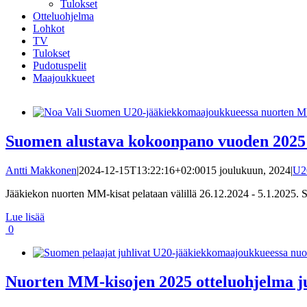
Tulokset
Otteluohjelma
Lohkot
TV
Tulokset
Pudotuspelit
Maajoukkueet
Suomen alustava kokoonpano vuoden 2025 
Antti Makkonen
|
2024-12-15T13:22:16+02:00
15 joulukuun, 2024
|
U2
Jääkiekon nuorten MM-kisat pelataan välillä 26.12.2024 - 5.1.2025. Su
Lue lisää
0
Nuorten MM-kisojen 2025 otteluohjelma ju