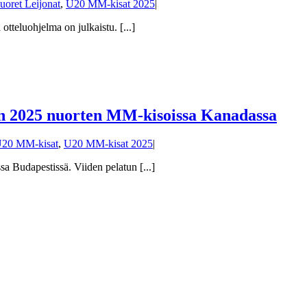
uoret Leijonat
,
U20 MM-kisat 2025
|
teluohjelma on julkaistu. [...]
en 2025 nuorten MM-kisoissa Kanadassa
20 MM-kisat
,
U20 MM-kisat 2025
|
 Budapestissä. Viiden pelatun [...]