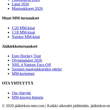
Liput 2026
Maajoukkueet 2026
Muut MM-turnaukset
U20 MM-kisat
U18 MM-kisat
Naisten MM-kisat
Jääkiekkoturnaukset
Euro Hockey Tour
Olympialaiset 2026
NHL 4 Nations Face-Off
Suomen maajoukkueiden ottelut
MM-kertoimet
OTA YHTEYTTÄ
Ota yhteyttä
MM-kisojen historia
© 2020 jääkiekon-mm.com | Kaikki oikeudet pidätetään. jääkiekon-mm.