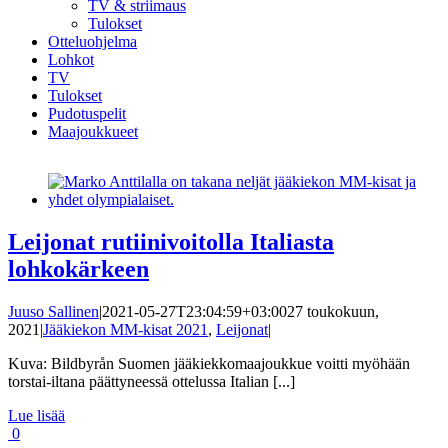
TV & striimaus
Tulokset
Otteluohjelma
Lohkot
TV
Tulokset
Pudotuspelit
Maajoukkueet
Leijonat rutiinivoitolla Italiasta
lohkokärkeen
Juuso Sallinen
|
2021-05-27T23:04:59+03:00
27 toukokuun,
2021
|
Jääkiekon MM-kisat 2021
,
Leijonat
|
Kuva: Bildbyrån Suomen jääkiekkomaajoukkue voitti myöhään
torstai-iltana päättyneessä ottelussa Italian [...]
Lue lisää
0