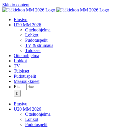
Skip to content
Etusivu
U20 MM 2026
Otteluohjelma
Lohkot
Pudotuspelit
TV & striimaus
Tulokset
Otteluohjelma
Lohkot
TV
Tulokset
Pudotuspelit
Maajoukkueet
Etsi ...
Etusivu
U20 MM 2026
Otteluohjelma
Lohkot
Pudotuspelit