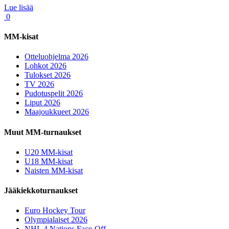
Lue lisää
0
MM-kisat
Otteluohjelma 2026
Lohkot 2026
Tulokset 2026
TV 2026
Pudotuspelit 2026
Liput 2026
Maajoukkueet 2026
Muut MM-turnaukset
U20 MM-kisat
U18 MM-kisat
Naisten MM-kisat
Jääkiekkoturnaukset
Euro Hockey Tour
Olympialaiset 2026
NHL 4 Nations Face-Off