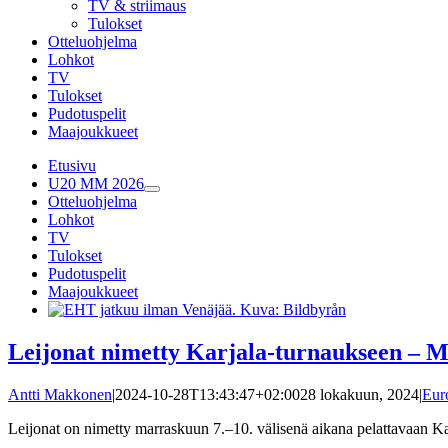
TV & striimaus
Tulokset
Otteluohjelma
Lohkot
TV
Tulokset
Pudotuspelit
Maajoukkueet
Etusivu
U20 MM 2026
Otteluohjelma
Lohkot
TV
Tulokset
Pudotuspelit
Maajoukkueet
Leijonat nimetty Karjala-turnaukseen – Mu
Antti Makkonen
|
2024-10-28T13:43:47+02:00
28 lokakuun, 2024
|
Eur
Leijonat on nimetty marraskuun 7.–10. välisenä aikana pelattavaan Kar