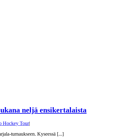
kana neljä ensikertalaista
o Hockey Tour
|
jala-turnaukseen. Kyseessä [...]