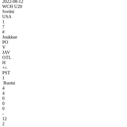
2022-08-12
WCH U20
Sveitsi
USA
1
7
#
Joukkue
PO
V
JAV
OTL
H
+/-
PST
1
Ruotsi
4
4
0
0
0
-
12
2