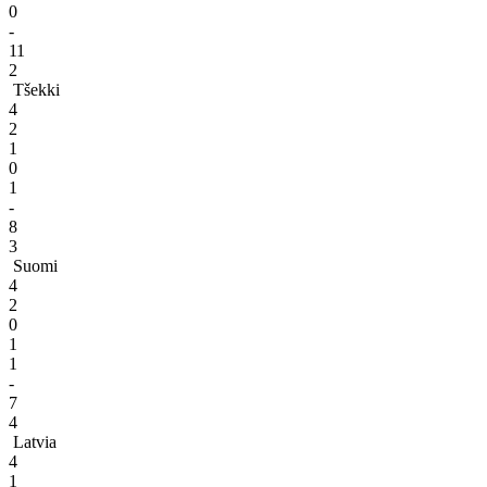
0
-
11
2
Tšekki
4
2
1
0
1
-
8
3
Suomi
4
2
0
1
1
-
7
4
Latvia
4
1