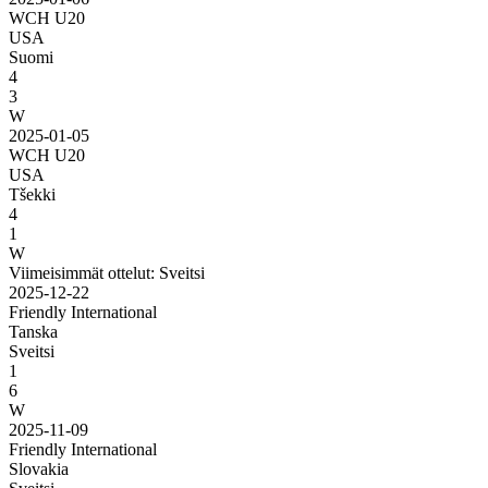
WCH U20
USA
Suomi
4
3
W
2025-01-05
WCH U20
USA
Tšekki
4
1
W
Viimeisimmät ottelut: Sveitsi
2025-12-22
Friendly International
Tanska
Sveitsi
1
6
W
2025-11-09
Friendly International
Slovakia