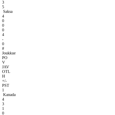
3
5
Saksa
4
0
0
0
4
-
0
#
Joukkue
PO
V
JAV
OTL
H
+/-
PST
1
Kanada
4
3
1
0