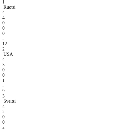
1
Ruotsi
4
4
0
0
0
-
12
2
USA
4
3
0
0
1
-
9
3
Sveitsi
4
2
0
0
2