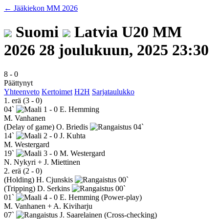
← Jääkiekon MM 2026
Suomi
Latvia
U20 MM
2026
28 joulukuun, 2025 23:30
8
-
0
Päättynyt
Yhteenveto
Kertoimet
H2H
Sarjataulukko
1. erä (3 - 0)
04`
1 - 0
E. Hemming
M. Vanhanen
(Delay of game)
O. Briedis
04`
14`
2 - 0
J. Kuhta
M. Westergard
19`
3 - 0
M. Westergard
N. Nykyri + J. Miettinen
2. erä (2 - 0)
(Holding)
H. Cjunskis
00`
(Tripping)
D. Serkins
00`
01`
4 - 0
E. Hemming
(Power-play)
M. Vanhanen + A. Kiviharju
07`
J. Saarelainen
(Cross-checking)