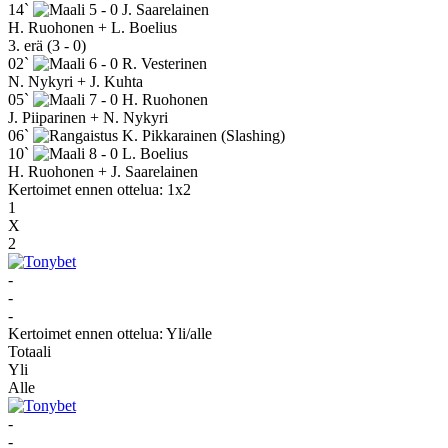
14`
5 - 0
J. Saarelainen
H. Ruohonen + L. Boelius
3. erä (3 - 0)
02`
6 - 0
R. Vesterinen
N. Nykyri + J. Kuhta
05`
7 - 0
H. Ruohonen
J. Piiparinen + N. Nykyri
06`
K. Pikkarainen
(Slashing)
10`
8 - 0
L. Boelius
H. Ruohonen + J. Saarelainen
Kertoimet ennen ottelua: 1x2
1
X
2
-
-
-
Kertoimet ennen ottelua: Yli/alle
Totaali
Yli
Alle
-
-