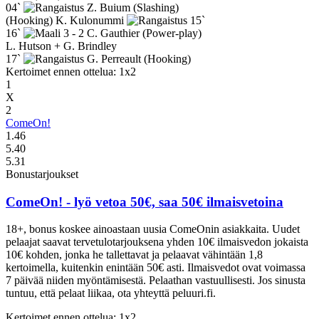
04`
Z. Buium
(Slashing)
(Hooking)
K. Kulonummi
15`
16`
3 - 2
C. Gauthier
(Power-play)
L. Hutson + G. Brindley
17`
G. Perreault
(Hooking)
Kertoimet ennen ottelua: 1x2
1
X
2
ComeOn!
1.46
5.40
5.31
Bonustarjoukset
ComeOn!
- lyö vetoa 50€, saa 50€ ilmaisvetoina
18+, bonus koskee ainoastaan uusia ComeOnin asiakkaita. Uudet
pelaajat saavat tervetulotarjouksena yhden 10€ ilmaisvedon jokaista
10€ kohden, jonka he tallettavat ja pelaavat vähintään 1,8
kertoimella, kuitenkin enintään 50€ asti. Ilmaisvedot ovat voimassa
7 päivää niiden myöntämisestä. Pelaathan vastuullisesti. Jos sinusta
tuntuu, että pelaat liikaa, ota yhteyttä peluuri.fi.
Kertoimet ennen ottelua: 1x2