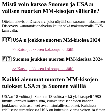
Mistä voin katsoa Suomen ja USA:n
välisen nuorten MM-kisojen välierän?
Ottelun televisioi Discovery, joka näyttää sen suorana maksullisen
Discovery+-suoratoistopalvelun kautta sekä maksuttomalla TV5-
kanavalla.
🇺🇸 USA:n joukkue nuorten MM-kisoissa 2024
>> Katso joukkueen kokoonpano täältä
🇫🇮 Suomen joukkue nuorten MM-kisoissa 2024
>> Katso joukkueen kokoonpano täältä
Kaikki aiemmat nuorten MM-kisojen
tulokset USA:n ja Suomen välillä
USA:n 18 voittoa ja Suomen 18 voittoa sekä yksi tasapeli 1980-
luvulta kertovat kaiken siitä, kuinka tasaiset näiden kahden
joukkueen voimasuhteet ovat historiallisesti olleet. Kahdessa
edellisessä turnauksessa USA on kuitenkin vienyt voiton, ja tämän