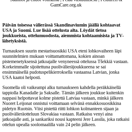
GamCare.org.uk
Päivän toisessa välierässä Skandinaviumin jäällä kohtaavat
USA ja Suomi. Lue lisää ottelusta alta. Löydät tietoa
joukkueista, ottelumuodosta, aiemmista kohtaamisista ja TV-
lähetyksistä.
Turnauksen suurin mestarisuosikki USA eteni lohkovaiheen läpi
suunnitelmien mukaan voittamattomana, kokien ainoan
pistemenetyksensä jatkoajalle venyneessä ottelussa Tšekkiä vastaan.
Korkeimmalle sijoitettuna puolivälieräjoukkueena se sai
ensimmäisellä pudotuspelikierroksella vastaansa Latvian, jonka
USA kaatoi helposti.
Suomella oli vaikeampi alku turnaukseen kahdella peräkkäisellä
tappiolla Kanadalle ja Saksalle. Tämän jälkeen joukkue kuitenkin
nappasi helpottavat kolme pistettä Latviaa vastaan, minkä jälkeen
Nuoret Leijonat onnistui voittamaan selvänä ennakkosuosikkina
pidetyn Ruotsin. Viisi pistettä riitti lohkon kolmanteen sijaan ja
puolivälieräotteluun Slovakiaa vastaan. Ratkaisu venyi aina
jatkoajalle asti, ja sankariksi nousi kapteeni Jere Lassila, joka ratkaisi
ottelun upealla soolomaalilla vain 24 pelin jälkeen.