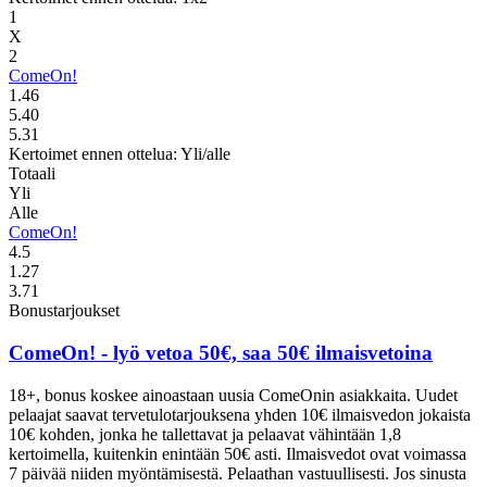
1
X
2
ComeOn!
1.46
5.40
5.31
Kertoimet ennen ottelua: Yli/alle
Totaali
Yli
Alle
ComeOn!
4.5
1.27
3.71
Bonustarjoukset
ComeOn!
- lyö vetoa 50€, saa 50€ ilmaisvetoina
18+, bonus koskee ainoastaan uusia ComeOnin asiakkaita. Uudet
pelaajat saavat tervetulotarjouksena yhden 10€ ilmaisvedon jokaista
10€ kohden, jonka he tallettavat ja pelaavat vähintään 1,8
kertoimella, kuitenkin enintään 50€ asti. Ilmaisvedot ovat voimassa
7 päivää niiden myöntämisestä. Pelaathan vastuullisesti. Jos sinusta