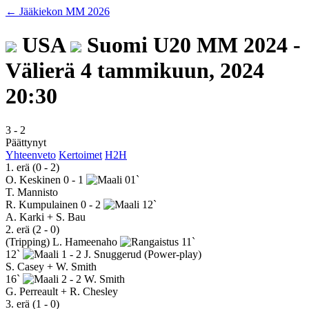
← Jääkiekon MM 2026
USA
Suomi
U20 MM 2024 -
Välierä
4 tammikuun, 2024
20:30
3
-
2
Päättynyt
Yhteenveto
Kertoimet
H2H
1. erä (0 - 2)
O. Keskinen
0 - 1
01`
T. Mannisto
R. Kumpulainen
0 - 2
12`
A. Karki + S. Bau
2. erä (2 - 0)
(Tripping)
L. Hameenaho
11`
12`
1 - 2
J. Snuggerud
(Power-play)
S. Casey + W. Smith
16`
2 - 2
W. Smith
G. Perreault + R. Chesley
3. erä (1 - 0)