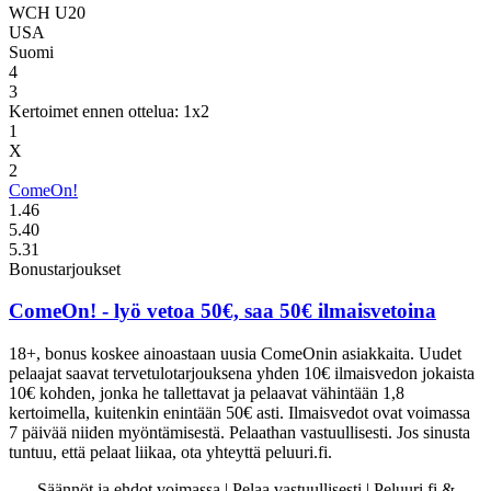
WCH U20
USA
Suomi
4
3
Kertoimet ennen ottelua: 1x2
1
X
2
ComeOn!
1.46
5.40
5.31
Bonustarjoukset
ComeOn!
- lyö vetoa 50€, saa 50€ ilmaisvetoina
18+, bonus koskee ainoastaan uusia ComeOnin asiakkaita. Uudet
pelaajat saavat tervetulotarjouksena yhden 10€ ilmaisvedon jokaista
10€ kohden, jonka he tallettavat ja pelaavat vähintään 1,8
kertoimella, kuitenkin enintään 50€ asti. Ilmaisvedot ovat voimassa
7 päivää niiden myöntämisestä. Pelaathan vastuullisesti. Jos sinusta
tuntuu, että pelaat liikaa, ota yhteyttä peluuri.fi.
Säännöt ja ehdot voimassa | Pelaa vastuullisesti | Peluuri.fi &