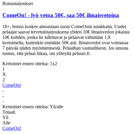
Bonustarjoukset
ComeOn!
- lyö vetoa 50€, saa 50€ ilmaisvetoina
18+, bonus koskee ainoastaan uusia ComeOnin asiakkaita. Uudet
pelaajat saavat tervetulotarjouksena yhden 10€ ilmaisvedon jokaista
10€ kohden, jonka he tallettavat ja pelaavat vähintään 1,8
kertoimella, kuitenkin enintään 50€ asti. Ilmaisvedot ovat voimassa
7 päivää niiden myöntämisestä. Pelaathan vastuullisesti. Jos sinusta
tuntuu, että pelaat liikaa, ota yhteyttä peluuri.fi.
Kertoimet ennen ottelua: 1x2
1
X
2
ComeOn!
-
-
-
Kertoimet ennen ottelua: Yli/alle
Totaali
Yli
Alle
ComeOn!
-