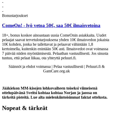
-
-
-
Bonustarjoukset
ComeOn!
- lyö vetoa 50€, saa 50€ ilmaisvetoina
18+, bonus koskee ainoastaan uusia ComeOnin asiakkaita. Uudet
pelaajat saavat tervetulotarjouksena yhden 10€ ilmaisvedon jokaista
10€ kohden, jonka he tallettavat ja pelaavat vähintään 1,8
kertoimella, kuitenkin enintään 50€ asti. Ilmaisvedot ovat voimassa
7 päivää niiden myöntämisestä. Pelaathan vastuullisesti. Jos sinusta
tuntuu, että pelaat liikaa, ota yhteyttä peluuri.fi.
Säännöt ja ehdot voimassa | Pelaa vastuullisesti | Peluuri.fi &
GamCare.org.uk
Jääkiekon MM-kisojen lohkovaiheen toiseksi viimeisenä
ottelupäivänä Sveitsi kohtaa kohtaa Norjan ja jaossa on
tärkeitä pisteitä. Lue alta mielenkiintoisimmat faktat ottelusta.
Nopeat & tärkeät