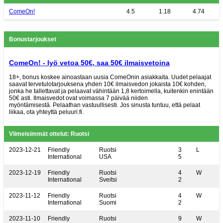
ComeOn!
4.5
1.18
4.74
Bonustarjoukset
ComeOn!
- lyö vetoa 50€, saa 50€ ilmaisvetoina
18+, bonus koskee ainoastaan uusia ComeOnin asiakkaita. Uudet pelaajat
saavat tervetulotarjouksena yhden 10€ ilmaisvedon jokaista 10€ kohden,
jonka he tallettavat ja pelaavat vähintään 1,8 kertoimella, kuitenkin enintään
50€ asti. Ilmaisvedot ovat voimassa 7 päivää niiden
myöntämisestä. Pelaathan vastuullisesti. Jos sinusta tuntuu, että pelaat
liikaa, ota yhteyttä peluuri.fi.
Viimeisimmät ottelut: Ruotsi
2023-12-21
Friendly
Ruotsi
3
L
International
USA
5
2023-12-19
Friendly
Ruotsi
4
W
International
Sveitsi
2
2023-11-12
Friendly
Ruotsi
4
W
International
Suomi
2
2023-11-10
Friendly
Ruotsi
9
W