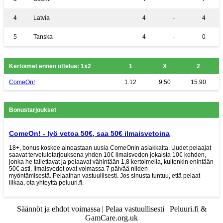
4
Latvia
4
-
4
5
Tanska
4
-
0
Kertoimet ennen ottelua: 1x2
1
X
2
ComeOn!
1.12
9.50
15.90
Bonustarjoukset
ComeOn!
- lyö vetoa 50€, saa 50€ ilmaisvetoina
18+, bonus koskee ainoastaan uusia ComeOnin asiakkaita. Uudet pelaajat
saavat tervetulotarjouksena yhden 10€ ilmaisvedon jokaista 10€ kohden,
jonka he tallettavat ja pelaavat vähintään 1,8 kertoimella, kuitenkin enintään
50€ asti. Ilmaisvedot ovat voimassa 7 päivää niiden
myöntämisestä. Pelaathan vastuullisesti. Jos sinusta tuntuu, että pelaat
liikaa, ota yhteyttä peluuri.fi.
Säännöt ja ehdot voimassa | Pelaa vastuullisesti | Peluuri.fi &
GamCare.org.uk