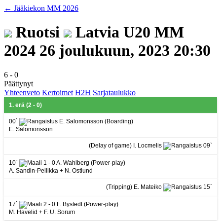
← Jääkiekon MM 2026
Ruotsi
Latvia
U20 MM
2024
26 joulukuun, 2023 20:30
6
-
0
Päättynyt
Yhteenveto
Kertoimet
H2H
Sarjataulukko
1. erä (2 - 0)
00`
E. Salomonsson
(Boarding)
E. Salomonsson
(Delay of game)
I. Locmelis
09`
10`
1 - 0
A. Wahlberg
(Power-play)
A. Sandin-Pellikka + N. Ostlund
(Tripping)
E. Mateiko
15`
17`
2 - 0
F. Bystedt
(Power-play)
M. Havelid + F. U. Sorum