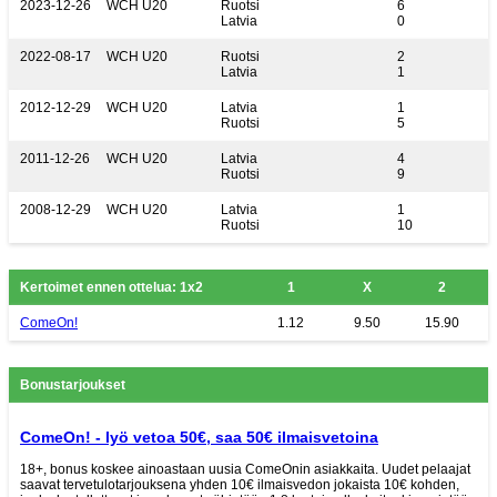
2023-12-26
WCH U20
Ruotsi
6
Latvia
0
2022-08-17
WCH U20
Ruotsi
2
Latvia
1
2012-12-29
WCH U20
Latvia
1
Ruotsi
5
2011-12-26
WCH U20
Latvia
4
Ruotsi
9
2008-12-29
WCH U20
Latvia
1
Ruotsi
10
Kertoimet ennen ottelua: 1x2
1
X
2
ComeOn!
1.12
9.50
15.90
Bonustarjoukset
ComeOn!
- lyö vetoa 50€, saa 50€ ilmaisvetoina
18+, bonus koskee ainoastaan uusia ComeOnin asiakkaita. Uudet pelaajat
saavat tervetulotarjouksena yhden 10€ ilmaisvedon jokaista 10€ kohden,