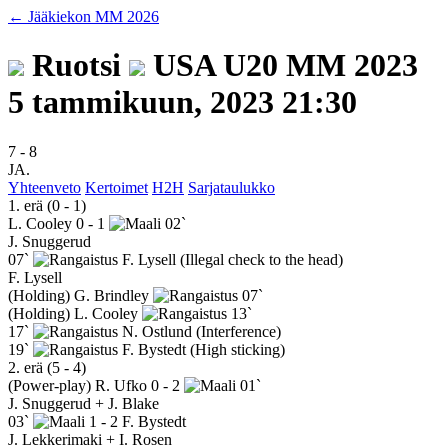
← Jääkiekon MM 2026
Ruotsi
USA
U20 MM 2023
5 tammikuun, 2023 21:30
7
-
8
JA.
Yhteenveto
Kertoimet
H2H
Sarjataulukko
1. erä (0 - 1)
L. Cooley
0 - 1
02`
J. Snuggerud
07`
F. Lysell
(Illegal check to the head)
F. Lysell
(Holding)
G. Brindley
07`
(Holding)
L. Cooley
13`
17`
N. Ostlund
(Interference)
19`
F. Bystedt
(High sticking)
2. erä (5 - 4)
(Power-play)
R. Ufko
0 - 2
01`
J. Snuggerud + J. Blake
03`
1 - 2
F. Bystedt
J. Lekkerimaki + I. Rosen