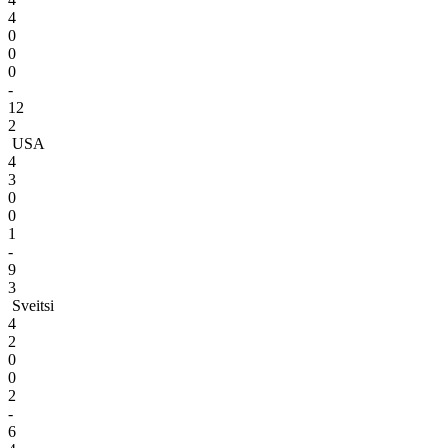
4
0
0
0
-
12
2
USA
4
3
0
0
1
-
9
3
Sveitsi
4
2
0
0
2
-
6