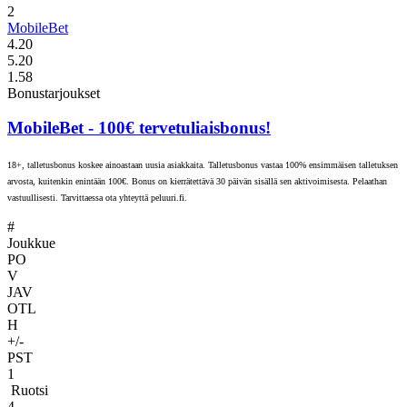
2
MobileBet
4.20
5.20
1.58
Bonustarjoukset
MobileBet
- 100€ tervetuliaisbonus!
18+, talletusbonus koskee ainoastaan uusia asiakkaita. Talletusbonus vastaa 100% ensimmäisen talletuksen
arvosta, kuitenkin enintään 100€. Bonus on kierrätettävä 30 päivän sisällä sen aktivoimisesta. Pelaathan
vastuullisesti. Tarvittaessa ota yhteyttä peluuri.fi.
#
Joukkue
PO
V
JAV
OTL
H
+/-
PST
1
Ruotsi
4