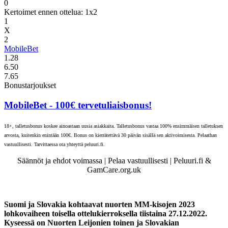
0
Kertoimet ennen ottelua: 1x2
1
X
2
MobileBet
1.28
6.50
7.65
Bonustarjoukset
MobileBet
- 100€ tervetuliaisbonus!
18+, talletusbonus koskee ainoastaan uusia asiakkaita. Talletusbonus vastaa 100% ensimmäisen talletuksen
arvosta, kuitenkin enintään 100€. Bonus on kierrätettävä 30 päivän sisällä sen aktivoimisesta. Pelaathan
vastuullisesti. Tarvittaessa ota yhteyttä peluuri.fi.
Säännöt ja ehdot voimassa | Pelaa vastuullisesti | Peluuri.fi &
GamCare.org.uk
Suomi ja Slovakia kohtaavat nuorten MM-kisojen 2023
lohkovaiheen toisella ottelukierroksella tiistaina 27.12.2022.
Kyseessä on Nuorten Leijonien toinen ja Slovakian