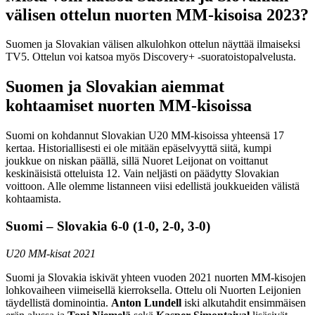
välisen ottelun nuorten MM-kisoisa 2023?
Suomen ja Slovakian välisen alkulohkon ottelun näyttää ilmaiseksi
TV5. Ottelun voi katsoa myös Discovery+ -suoratoistopalvelusta.
Suomen ja Slovakian aiemmat
kohtaamiset nuorten MM-kisoissa
Suomi on kohdannut Slovakian U20 MM-kisoissa yhteensä 17
kertaa. Historiallisesti ei ole mitään epäselvyyttä siitä, kumpi
joukkue on niskan päällä, sillä Nuoret Leijonat on voittanut
keskinäisistä otteluista 12. Vain neljästi on päädytty Slovakian
voittoon. Alle olemme listanneen viisi edellistä joukkueiden välistä
kohtaamista.
Suomi – Slovakia 6-0 (1-0, 2-0, 3-0)
U20 MM-kisat 2021
Suomi ja Slovakia iskivät yhteen vuoden 2021 nuorten MM-kisojen
lohkovaiheen viimeisellä kierroksella. Ottelu oli Nuorten Leijonien
täydellistä dominointia.
Anton Lundell
iski alkutahdit ensimmäisen