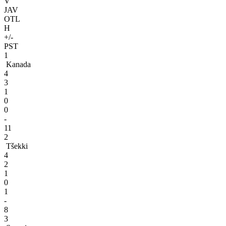
V
JAV
OTL
H
+/-
PST
1
Kanada
4
3
1
0
0
-
11
2
Tšekki
4
2
1
0
1
-
8
3