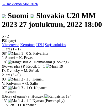
← Jääkiekon MM 2026
Suomi
Slovakia
U20 MM
2023
27 joulukuun, 2022 18:00
5
-
2
Päättynyt
Yhteenveto
Kertoimet
H2H
Sarjataulukko
1. erä (1 - 1)
08`
1 - 0
S. Paivarinta
J. Suomi + K. Ervasti
18`
A. Heimosalmi
(Hooking)
(Power-play)
P. Repcik
1 - 1
19`
D. Dvorsky + M. Strbak
2. erä (3 - 0)
03`
2 - 1
J. Kemell
V. Koivunen + O. Salin
07`
3 - 1
O. Kapanen
J. Kemell
(Delay of game)
S. Honzek
13`
13`
4 - 1
J. Nyman
(Power-play)
T. Vilen + O. Kapanen