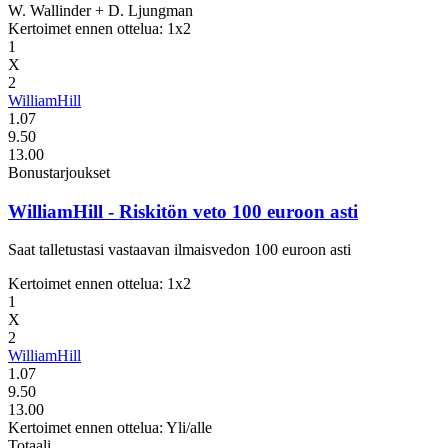
W. Wallinder + D. Ljungman
Kertoimet ennen ottelua: 1x2
1
X
2
WilliamHill
1.07
9.50
13.00
Bonustarjoukset
WilliamHill
- Riskitön veto 100 euroon asti
Saat talletustasi vastaavan ilmaisvedon 100 euroon asti
Kertoimet ennen ottelua: 1x2
1
X
2
WilliamHill
1.07
9.50
13.00
Kertoimet ennen ottelua: Yli/alle
Totaali