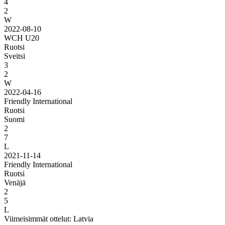
4
2
W
2022-08-10
WCH U20
Ruotsi
Sveitsi
3
2
W
2022-04-16
Friendly International
Ruotsi
Suomi
2
7
L
2021-11-14
Friendly International
Ruotsi
Venäjä
2
5
L
Viimeisimmät ottelut: Latvia