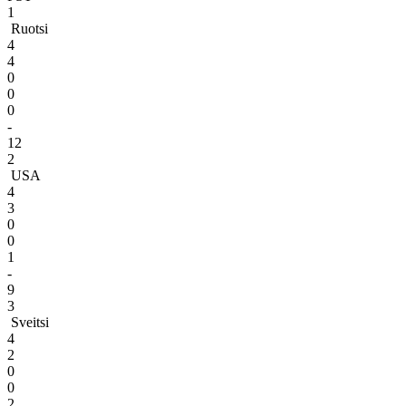
1
Ruotsi
4
4
0
0
0
-
12
2
USA
4
3
0
0
1
-
9
3
Sveitsi
4
2
0
0
2