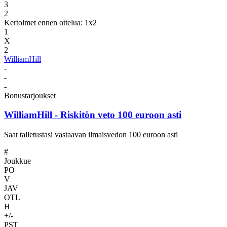
3
2
Kertoimet ennen ottelua: 1x2
1
X
2
WilliamHill
-
-
-
Bonustarjoukset
WilliamHill
- Riskitön veto 100 euroon asti
Saat talletustasi vastaavan ilmaisvedon 100 euroon asti
#
Joukkue
PO
V
JAV
OTL
H
+/-
PST