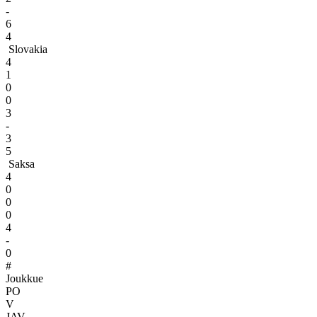
-
6
4
Slovakia
4
1
0
0
3
-
3
5
Saksa
4
0
0
0
4
-
0
#
Joukkue
PO
V
JAV