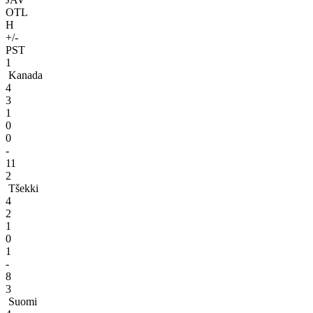
OTL
H
+/-
PST
1
Kanada
4
3
1
0
0
-
11
2
Tšekki
4
2
1
0
1
-
8
3
Suomi