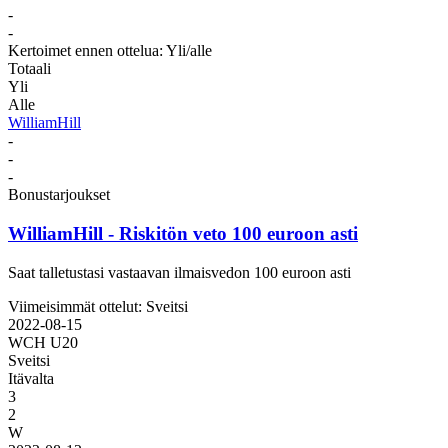
-
-
Kertoimet ennen ottelua: Yli/alle
Totaali
Yli
Alle
WilliamHill
-
-
-
Bonustarjoukset
WilliamHill
- Riskitön veto 100 euroon asti
Saat talletustasi vastaavan ilmaisvedon 100 euroon asti
Viimeisimmät ottelut: Sveitsi
2022-08-15
WCH U20
Sveitsi
Itävalta
3
2
W