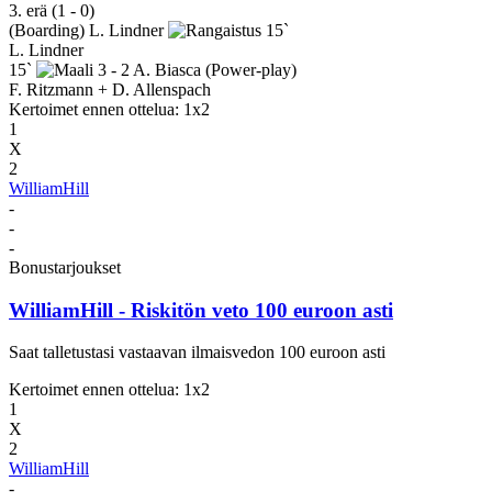
3. erä (1 - 0)
(Boarding)
L. Lindner
15`
L. Lindner
15`
3 - 2
A. Biasca
(Power-play)
F. Ritzmann + D. Allenspach
Kertoimet ennen ottelua: 1x2
1
X
2
WilliamHill
-
-
-
Bonustarjoukset
WilliamHill
- Riskitön veto 100 euroon asti
Saat talletustasi vastaavan ilmaisvedon 100 euroon asti
Kertoimet ennen ottelua: 1x2
1
X
2
WilliamHill
-