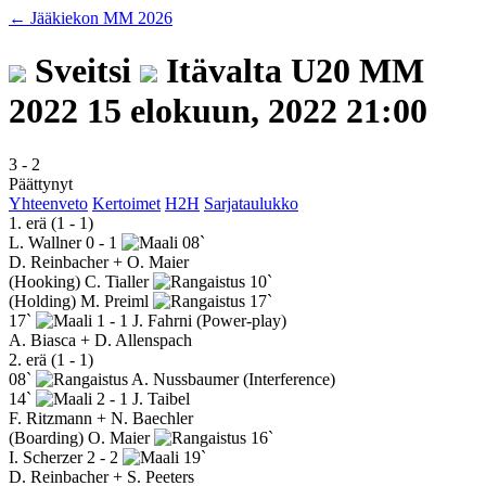
← Jääkiekon MM 2026
Sveitsi
Itävalta
U20 MM
2022
15 elokuun, 2022 21:00
3
-
2
Päättynyt
Yhteenveto
Kertoimet
H2H
Sarjataulukko
1. erä (1 - 1)
L. Wallner
0 - 1
08`
D. Reinbacher + O. Maier
(Hooking)
C. Tialler
10`
(Holding)
M. Preiml
17`
17`
1 - 1
J. Fahrni
(Power-play)
A. Biasca + D. Allenspach
2. erä (1 - 1)
08`
A. Nussbaumer
(Interference)
14`
2 - 1
J. Taibel
F. Ritzmann + N. Baechler
(Boarding)
O. Maier
16`
I. Scherzer
2 - 2
19`
D. Reinbacher + S. Peeters