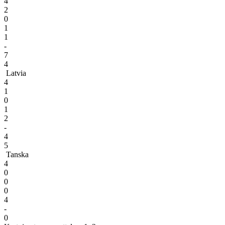
4
2
0
1
1
-
7
4
Latvia
4
1
0
1
2
-
4
5
Tanska
4
0
0
0
4
-
0