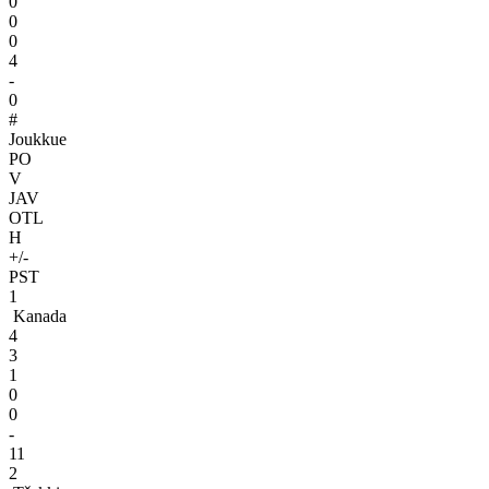
0
0
0
4
-
0
#
Joukkue
PO
V
JAV
OTL
H
+/-
PST
1
Kanada
4
3
1
0
0
-
11
2