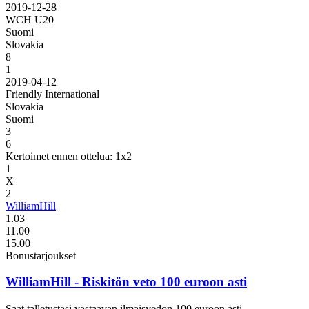
2019-12-28
WCH U20
Suomi
Slovakia
8
1
2019-04-12
Friendly International
Slovakia
Suomi
3
6
Kertoimet ennen ottelua: 1x2
1
X
2
WilliamHill
1.03
11.00
15.00
Bonustarjoukset
WilliamHill
- Riskitön veto 100 euroon asti
Saat talletustasi vastaavan ilmaisvedon 100 euroon asti