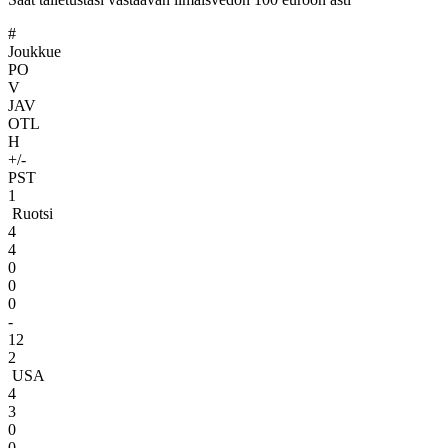
#
Joukkue
PO
V
JAV
OTL
H
+/-
PST
1
Ruotsi
4
4
0
0
0
-
12
2
USA
4
3
0
0