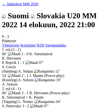
← Jääkiekon MM 2026
Suomi
Slovakia
U20 MM
2022
14 elokuun, 2022 21:00
9
-
3
Päättynyt
Yhteenveto
Kertoimet
H2H
Sarjataulukko
1. erä (2 - 1)
00`
1 - 0
K. Simontaival
R. Hirvonen
P. Repcik
1 - 1
07`
S. Groch
(Slashing)
A. Stripai
12`
14`
2 - 1
J. Maatta
(Power-play)
(Kneeing)
A. Sykora
19`
A. Sykora
2. erä (4 - 1)
00`
3 - 1
R. Hirvonen
(Power-play)
K. Simontaival + K. Puutio
(Tripping)
L. Nemec
04`
S. Petrovsky
3 - 2
07`