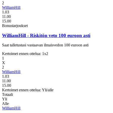
2
WilliamHill
1.03
11.00
15.00
Bonustarjoukset
WilliamHill
- Riskitön veto 100 euroon asti
Saat talletustasi vastaavan ilmaisvedon 100 euroon asti
Kertoimet ennen ottelua: 1x2
1
X
2
WilliamHill
1.03
11.00
15.00
Kertoimet ennen ottelua: Yli/alle
Totaali
Yli
Alle
WilliamHill
-