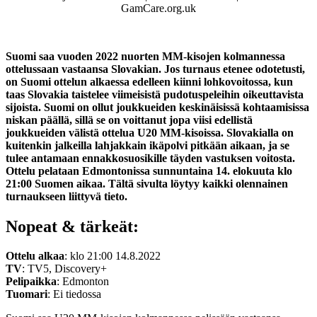
GamCare.org.uk
Suomi saa vuoden 2022 nuorten MM-kisojen kolmannessa
ottelussaan vastaansa Slovakian. Jos turnaus etenee odotetusti,
on Suomi ottelun alkaessa edelleen kiinni lohkovoitossa, kun
taas Slovakia taistelee viimeisistä pudotuspeleihin oikeuttavista
sijoista. Suomi on ollut joukkueiden keskinäisissä kohtaamisissa
niskan päällä, sillä se on voittanut jopa viisi edellistä
joukkueiden välistä ottelua U20 MM-kisoissa. Slovakialla on
kuitenkin jalkeilla lahjakkain ikäpolvi pitkään aikaan, ja se
tulee antamaan ennakkosuosikille täyden vastuksen voitosta.
Ottelu pelataan Edmontonissa sunnuntaina 14. elokuuta klo
21:00 Suomen aikaa. Tältä sivulta löytyy kaikki olennainen
turnaukseen liittyvä tieto.
Nopeat & tärkeät:
Ottelu alkaa
: klo 21:00 14.8.2022
TV
: TV5, Discovery+
Pelipaikka
: Edmonton
Tuomari
: Ei tiedossa