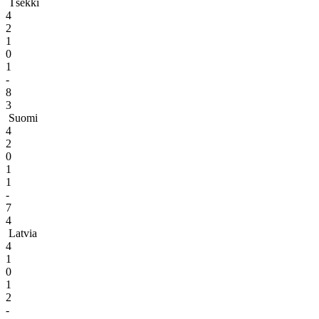
Tšekki
4
2
1
0
1
-
8
3
Suomi
4
2
0
1
1
-
7
4
Latvia
4
1
0
1
2
-