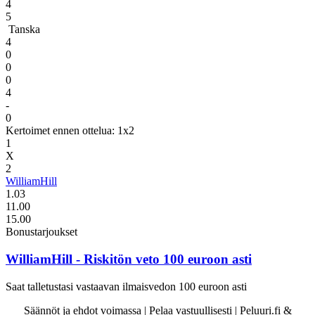
4
5
Tanska
4
0
0
0
4
-
0
Kertoimet ennen ottelua: 1x2
1
X
2
WilliamHill
1.03
11.00
15.00
Bonustarjoukset
WilliamHill
- Riskitön veto 100 euroon asti
Saat talletustasi vastaavan ilmaisvedon 100 euroon asti
Säännöt ja ehdot voimassa | Pelaa vastuullisesti | Peluuri.fi &