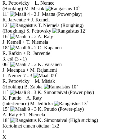
R. Petrovicky + L. Nemec
(Hooking)
M. Misiak
10`
11`
4 - 2
J. Maatta
(Power-play)
R. Jarventie + J. Kemell
12`
T. Niemela
(Roughing)
(Roughing)
S. Petrovsky
12`
16`
5 - 2
A. Raty
J. Kemell + T. Niemela
18`
6 - 2
O. Kapanen
R. Rafkin + R. Jarventie
3. erä (3 - 1)
06`
7 - 2
K. Vaisanen
J. Maenpaa + M. Rajaniemi
L. Nemec
7 - 3
09`
R. Petrovicky + M. Misiak
(Hooking)
B. Zabka
10`
11`
8 - 3
K. Simontaival
(Power-play)
K. Puutio + A. Raty
(Interference)
M. Jedlicka
13`
15`
9 - 3
K. Puutio
(Power-play)
A. Raty + T. Niemela
18`
K. Simontaival
(High sticking)
Kertoimet ennen ottelua: 1x2
1
X