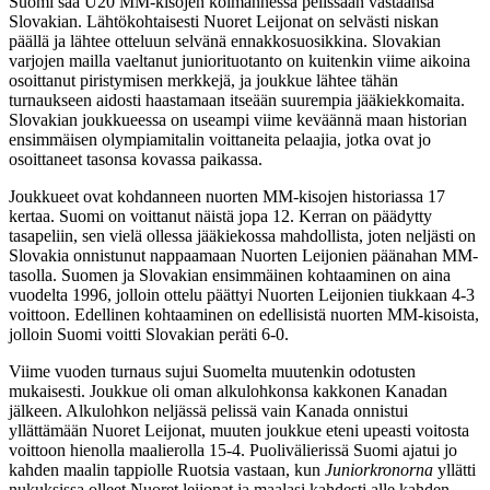
Suomi saa U20 MM-kisojen kolmannessa pelissään vastaansa
Slovakian. Lähtökohtaisesti Nuoret Leijonat on selvästi niskan
päällä ja lähtee otteluun selvänä ennakkosuosikkina. Slovakian
varjojen mailla vaeltanut juniorituotanto on kuitenkin viime aikoina
osoittanut piristymisen merkkejä, ja joukkue lähtee tähän
turnaukseen aidosti haastamaan itseään suurempia jääkiekkomaita.
Slovakian joukkueessa on useampi viime keväännä maan historian
ensimmäisen olympiamitalin voittaneita pelaajia, jotka ovat jo
osoittaneet tasonsa kovassa paikassa.
Joukkueet ovat kohdanneen nuorten MM-kisojen historiassa 17
kertaa. Suomi on voittanut näistä jopa 12. Kerran on päädytty
tasapeliin, sen vielä ollessa jääkiekossa mahdollista, joten neljästi on
Slovakia onnistunut nappaamaan Nuorten Leijonien päänahan MM-
tasolla. Suomen ja Slovakian ensimmäinen kohtaaminen on aina
vuodelta 1996, jolloin ottelu päättyi Nuorten Leijonien tiukkaan 4-3
voittoon. Edellinen kohtaaminen on edellisistä nuorten MM-kisoista,
jolloin Suomi voitti Slovakian peräti 6-0.
Viime vuoden turnaus sujui Suomelta muutenkin odotusten
mukaisesti. Joukkue oli oman alkulohkonsa kakkonen Kanadan
jälkeen. Alkulohkon neljässä pelissä vain Kanada onnistui
yllättämään Nuoret Leijonat, muuten joukkue eteni upeasti voitosta
voittoon hienolla maalierolla 15-4. Puolivälierissä Suomi ajatui jo
kahden maalin tappiolle Ruotsia vastaan, kun
Juniorkronorna
yllätti
nukuksissa olleet Nuoret leijonat ja maalasi kahdesti alle kahden