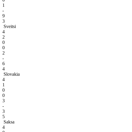
1
-
9
3
Sveitsi
4
2
0
0
2
-
6
4
Slovakia
4
1
0
0
3
-
3
5
Saksa
4