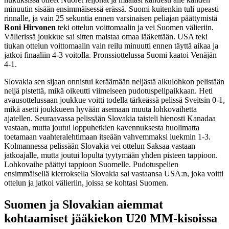
minuutin sisään ensimmäisessä erässä. Suomi kuitenkin tuli upeasti
rinnalle, ja vain 25 sekuntia ennen varsinaisen peliajan päättymistä
Roni Hirvonen
teki ottelun voittomaalin ja vei Suomen välieriin.
Välierissä joukkue sai sitten maistaa omaa lääkettään. USA teki
tiukan ottelun voittomaalin vain reilu minuutti ennen täyttä aikaa ja
jatkoi finaaliin 4-3 voitolla. Pronssiottelussa Suomi kaatoi Venäjän
4-1.
Slovakia sen sijaan onnistui keräämään neljästä alkulohkon pelistään
neljä pistettä, mikä oikeutti viimeiseen pudotuspelipaikkaan. Heti
avausottelussaan joukkue voitti todella tärkeässä pelissä Sveitsin 0-1,
mikä asetti joukkueen hyvään asemaan muuta lohkovaihetta
ajatellen. Seuraavassa pelissään Slovakia taisteli hienosti Kanadaa
vastaan, mutta joutui loppuhetkien kavennuksesta huolimatta
toetamaan vaahteralehtimaan itseään vahvemmaksi luekmin 1-3.
Kolmannessa pelissään Slovakia vei ottelun Saksaa vastaan
jatkoajalle, mutta joutui lopulta tyytymään yhden pisteen tappioon.
Lohkovaihe päättyi tappioon Suomelle. Pudotuspelien
ensimmäisellä kierroksella Slovakia sai vastaansa USA:n, joka voitti
ottelun ja jatkoi välieriin, joissa se kohtasi Suomen.
Suomen ja Slovakian aiemmat
kohtaamiset jääkiekon U20 MM-kisoissa