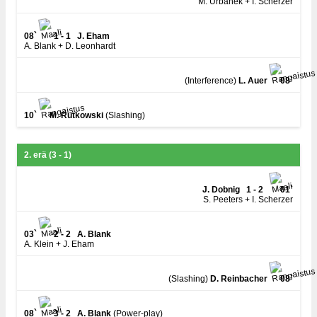
M. Urbanek + I. Scherzer
08`
1 - 1
J. Eham
A. Blank + D. Leonhardt
(Interference)
L. Auer
08`
10`
M. Rutkowski
(Slashing)
2. erä (3 - 1)
J. Dobnig
1 - 2
01`
S. Peeters + I. Scherzer
03`
2 - 2
A. Blank
A. Klein + J. Eham
(Slashing)
D. Reinbacher
08`
08`
3 - 2
A. Blank
(Power-play)