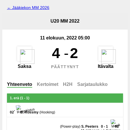
← Jääkiekon MM 2026
U20 MM 2022
11 elokuun, 2022 05:00
4
-
2
Saksa
Itävalta
PÄÄTTYNYT
Yhteenveto
Kertoimet
H2H
Sarjataulukko
1. erä (1 - 1)
02`
B. Rossmy
(Hooking)
(Power-play)
S. Peeters
0 - 1
02`