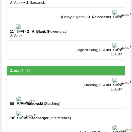
J. Volek + J. Samanski
(Delay of game)
D. Reinbacher
09`
11`
4 - 2
A. Blank
(Power-play)
J. Volek
(High sticking)
L. Auer
13`
L. Auer
3. erä (0 - 0)
(Kneeing)
L. Auer
05`
L. Auer
08`
M. Rutkowski
(Slashing)
10`
J. Munzenberger
(Interference)