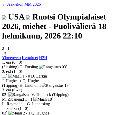
← Jääkiekon MM 2026
USA
Ruotsi
Olympialaiset
2026, miehet - Puolivälierä
18
helmikuun, 2026 22:10
2
-
1
JA.
Yhteenveto
Kertoimet
H2H
1. erä (0 - 0)
(Slashing)
G. Forsling
03`
2. erä (1 - 0)
11`
1 - 0
D. Larkin
J. Hughes + Q. Hughes
(Tripping)
H. Lindholm
17`
3. erä (0 - 1)
02`
V. Trocheck
(Tripping)
M. Zibanejad
1 - 1
18`
L. Raymond + G. Landeskog
Jatkoaika (1 - 0)
03`
2 - 1
Q. Hughes