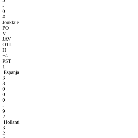
3
-
0
#
Joukkue
PO
V
JAV
OTL
H
+/-
PST
1
Espanja
3
3
0
0
0
-
9
2
Hollanti
3
2