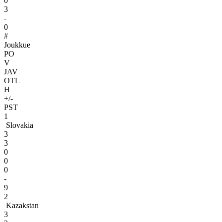
0
3
-
0
#
Joukkue
PO
V
JAV
OTL
H
+/-
PST
1
Slovakia
3
3
0
0
0
-
9
2
Kazakstan
3