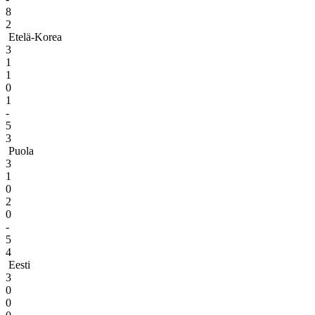
8
2
Etelä-Korea
3
1
1
0
1
-
5
3
Puola
3
1
0
2
0
-
5
4
Eesti
3
0
0