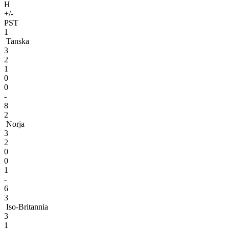
H
+/-
PST
1
Tanska
3
2
1
0
0
-
8
2
Norja
3
2
0
0
1
-
6
3
Iso-Britannia
3
1