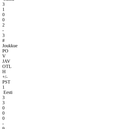
3
1
0
0
2
-
3
#
Joukkue
PO
V
JAV
OTL
H
+/-
PST
1
Eesti
3
3
0
0
0
-
9