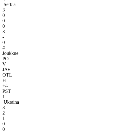
Serbia
3
0
0
0
3
-
0
#
Joukkue
PO
V
JAV
OTL
H
+/-
PST
1
Ukraina
3
2
1
0
0
-