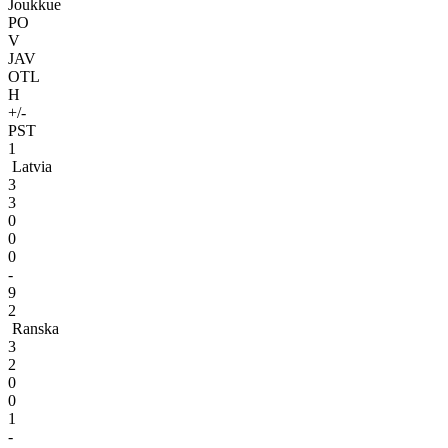
Joukkue
PO
V
JAV
OTL
H
+/-
PST
1
Latvia
3
3
0
0
0
-
9
2
Ranska
3
2
0
0
1
-