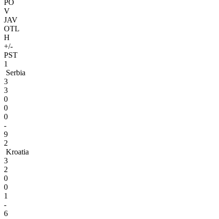
PO
V
JAV
OTL
H
+/-
PST
1
Serbia
3
3
0
0
0
-
9
2
Kroatia
3
2
0
0
1
-
6