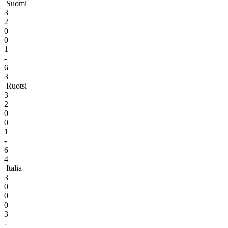
Suomi
3
2
0
0
1
-
6
3
Ruotsi
3
2
0
0
1
-
6
4
Italia
3
0
0
0
3
-