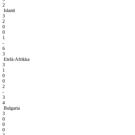
2
Islanti
3
2
0
0
1
-
6
3
Etelä-Afrikka
3
1
0
0
2
-
3
4
Bulgaria
3
0
0
0