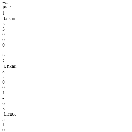
+/-
PST
1
Japani
3
3
0
0
0
-
9
2
Unkari
3
2
0
0
1
-
6
3
Liettua
3
1
0