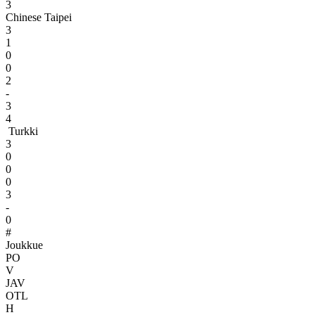
3
Chinese Taipei
3
1
0
0
2
-
3
4
Turkki
3
0
0
0
3
-
0
#
Joukkue
PO
V
JAV
OTL
H