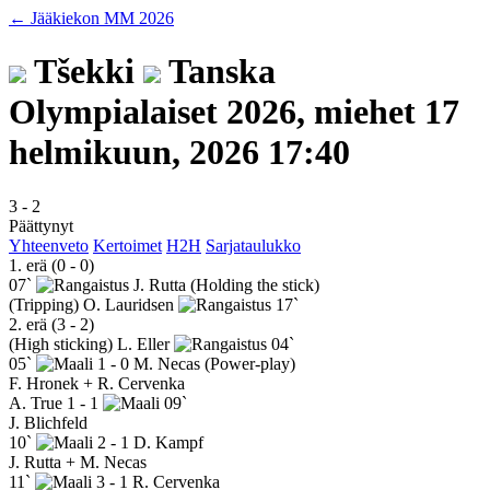
← Jääkiekon MM 2026
Tšekki
Tanska
Olympialaiset 2026, miehet
17
helmikuun, 2026 17:40
3
-
2
Päättynyt
Yhteenveto
Kertoimet
H2H
Sarjataulukko
1. erä (0 - 0)
07`
J. Rutta
(Holding the stick)
(Tripping)
O. Lauridsen
17`
2. erä (3 - 2)
(High sticking)
L. Eller
04`
05`
1 - 0
M. Necas
(Power-play)
F. Hronek + R. Cervenka
A. True
1 - 1
09`
J. Blichfeld
10`
2 - 1
D. Kampf
J. Rutta + M. Necas
11`
3 - 1
R. Cervenka