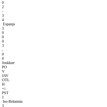
0
2
-
3
4
Espanja
3
0
0
0
3
-
0
#
Joukkue
PO
V
JAV
OTL
H
+/-
PST
1
Iso-Britannia
3