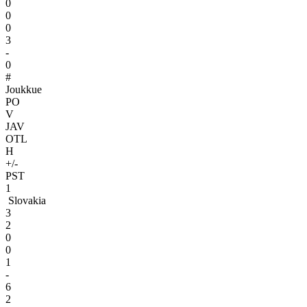
0
0
0
3
-
0
#
Joukkue
PO
V
JAV
OTL
H
+/-
PST
1
Slovakia
3
2
0
0
1
-
6
2