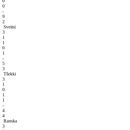
0
0
-
9
2
Sveitsi
3
1
1
0
1
-
5
3
Tšekki
3
1
0
1
1
-
4
4
Ranska
3