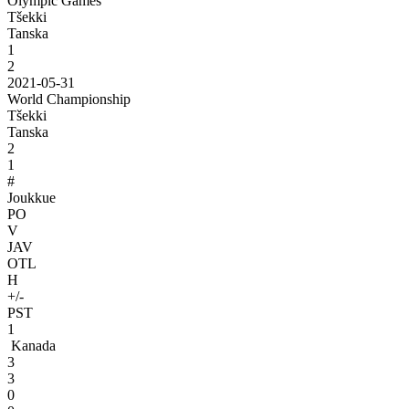
Olympic Games
Tšekki
Tanska
1
2
2021-05-31
World Championship
Tšekki
Tanska
2
1
#
Joukkue
PO
V
JAV
OTL
H
+/-
PST
1
Kanada
3
3
0