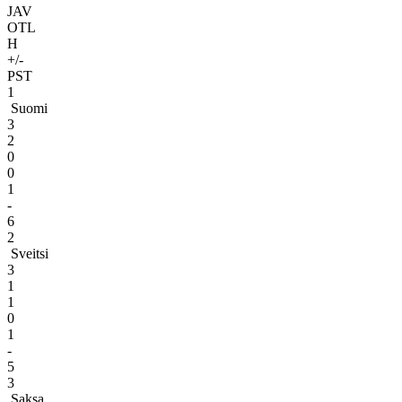
JAV
OTL
H
+/-
PST
1
Suomi
3
2
0
0
1
-
6
2
Sveitsi
3
1
1
0
1
-
5
3
Saksa