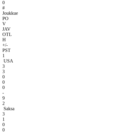
0
#
Joukkue
PO
V
JAV
OTL
H
+/-
PST
1
USA
3
3
0
0
0
-
9
2
Saksa
3
1
0
0