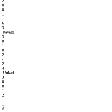
2
0
0
1
-
6
3
Itävalta
3
0
1
0
2
-
2
4
Unkari
3
0
0
1
2
-
1
#