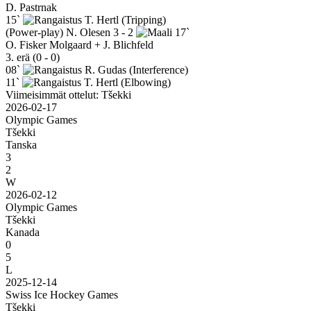
D. Pastrnak
15`
T. Hertl
(Tripping)
(Power-play)
N. Olesen
3 - 2
17`
O. Fisker Molgaard + J. Blichfeld
3. erä (0 - 0)
08`
R. Gudas
(Interference)
11`
T. Hertl
(Elbowing)
Viimeisimmät ottelut: Tšekki
2026-02-17
Olympic Games
Tšekki
Tanska
3
2
W
2026-02-12
Olympic Games
Tšekki
Kanada
0
5
L
2025-12-14
Swiss Ice Hockey Games
Tšekki