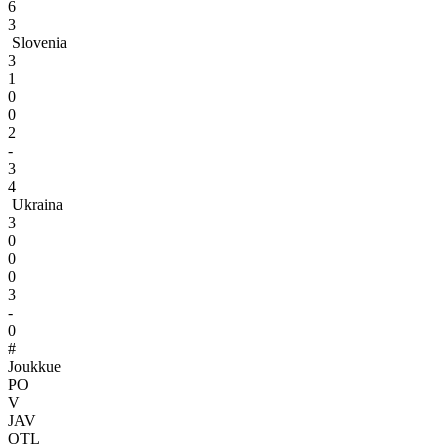
6
3
Slovenia
3
1
0
0
2
-
3
4
Ukraina
3
0
0
0
3
-
0
#
Joukkue
PO
V
JAV
OTL