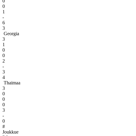
0
0
1
-
6
3
Georgia
3
1
0
0
2
-
3
4
Thaimaa
3
0
0
0
3
-
0
#
Joukkue