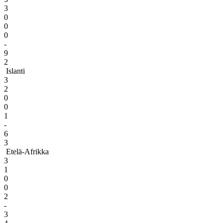
3
0
0
0
-
9
2
Islanti
3
2
0
0
1
-
6
3
Etelä-Afrikka
3
1
0
0
2
-
3