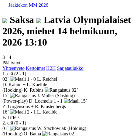
← Jääkiekon MM 2026
Saksa
Latvia
Olympialaiset
2026, miehet
14 helmikuun,
2026 13:10
3
-
4
Päättynyt
Yhteenveto
Kertoimet
H2H
Sarjataulukko
1. erä (2 - 1)
02`
1 - 0
L. Reichel
D. Kahun + L. Kaelble
(Hooking)
K. Rubins
02`
15`
J. Muller
(Slashing)
(Power-play)
D. Locmelis
1 - 1
15`
Z. Girgensons + R. Krastenbergs
16`
2 - 1
L. Kaelble
F. Tiffels
2. erä (0 - 1)
01`
W. Stachowiak
(Holding)
(Hooking)
O. Batna
02`