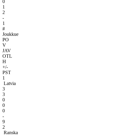
0
1
2
-
1
#
Joukkue
PO
V
JAV
OTL
H
+/-
PST
1
Latvia
3
3
0
0
0
-
9
2
Ranska