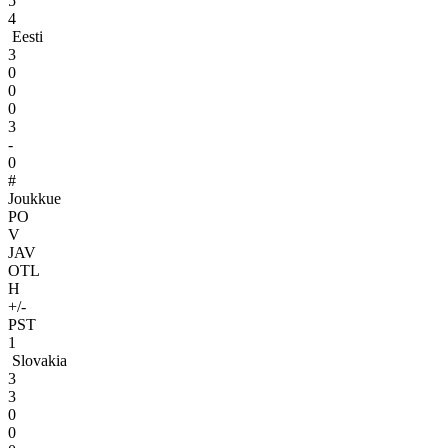
5
4
Eesti
3
0
0
0
3
-
0
#
Joukkue
PO
V
JAV
OTL
H
+/-
PST
1
Slovakia
3
3
0
0