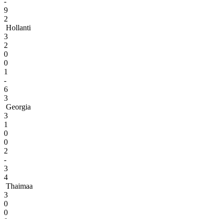
-
9
2
Hollanti
3
2
0
0
1
-
6
3
Georgia
3
1
0
0
2
-
3
4
Thaimaa
3
0
0