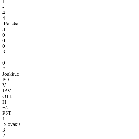
1
-
4
4
Ranska
3
0
0
0
3
-
0
#
Joukkue
PO
V
JAV
OTL
H
+/-
PST
1
Slovakia
3
2