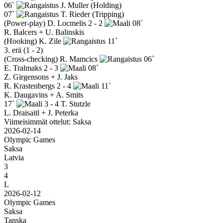
06`
J. Muller
(Holding)
07`
T. Rieder
(Tripping)
(Power-play)
D. Locmelis
2 - 2
08`
R. Balcers + U. Balinskis
(Hooking)
K. Zile
11`
3. erä (1 - 2)
(Cross-checking)
R. Mamcics
06`
E. Tralmaks
2 - 3
08`
Z. Girgensons + J. Jaks
R. Krastenbergs
2 - 4
11`
K. Daugavins + A. Smits
17`
3 - 4
T. Stutzle
L. Draisaitl + J. Peterka
Viimeisimmät ottelut: Saksa
2026-02-14
Olympic Games
Saksa
Latvia
3
4
L
2026-02-12
Olympic Games
Saksa
Tanska