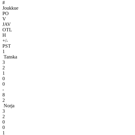
#
Joukkue
PO
V
JAV
OTL
H
+/-
PST
1
Tanska
3
2
1
0
0
-
8
2
Norja
3
2
0
0
1