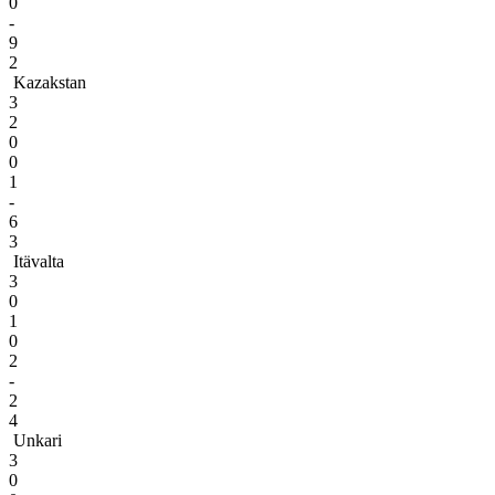
0
-
9
2
Kazakstan
3
2
0
0
1
-
6
3
Itävalta
3
0
1
0
2
-
2
4
Unkari
3
0