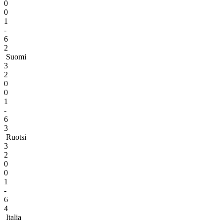
0
0
1
-
6
2
Suomi
3
2
0
0
1
-
6
3
Ruotsi
3
2
0
0
1
-
6
4
Italia