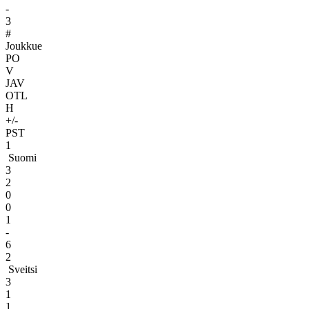
-
3
#
Joukkue
PO
V
JAV
OTL
H
+/-
PST
1
Suomi
3
2
0
0
1
-
6
2
Sveitsi
3
1
1