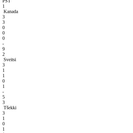
PST
1
Kanada
3
3
0
0
0
-
9
2
Sveitsi
3
1
1
0
1
-
5
3
Tšekki
3
1
0
1