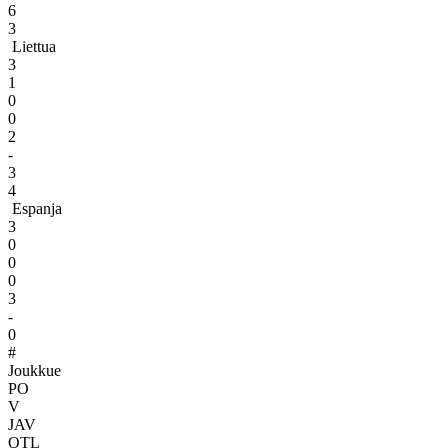
6
3
Liettua
3
1
0
0
2
-
3
4
Espanja
3
0
0
0
3
-
0
#
Joukkue
PO
V
JAV
OTL