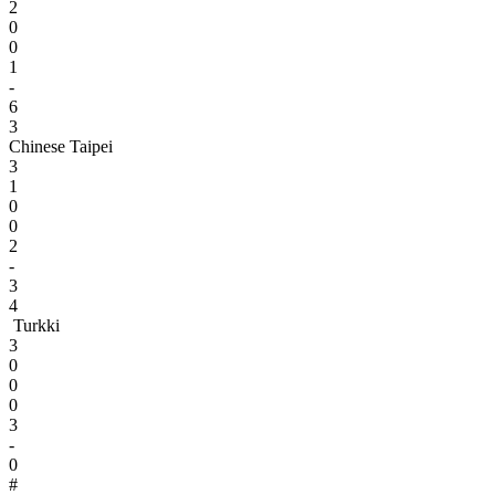
2
0
0
1
-
6
3
Chinese Taipei
3
1
0
0
2
-
3
4
Turkki
3
0
0
0
3
-
0
#