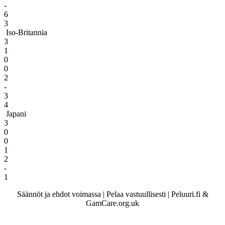
-
6
3
Iso-Britannia
3
1
0
0
2
-
3
4
Japani
3
0
0
1
2
-
1
Säännöt ja ehdot voimassa | Pelaa vastuullisesti | Peluuri.fi &
GamCare.org.uk