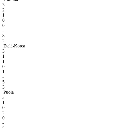
3
2
1
0
0
-
8
2
Etelä-Korea
3
1
1
0
1
-
5
3
Puola
3
1
0
2
0
-