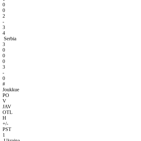
0
0
2
-
3
4
Serbia
3
0
0
0
3
-
0
#
Joukkue
PO
V
JAV
OTL
H
+/-
PST
1
Ukraina