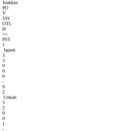
Joukkue
PO
V
JAV
OTL
H
+/-
PST
1
Japani
3
3
0
0
0
-
9
2
Unkari
3
2
0
0
1
-