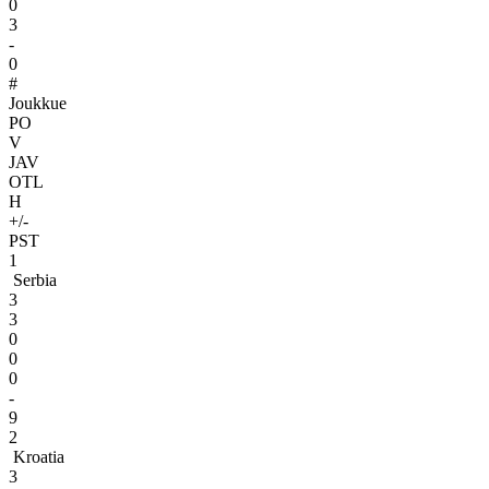
0
3
-
0
#
Joukkue
PO
V
JAV
OTL
H
+/-
PST
1
Serbia
3
3
0
0
0
-
9
2
Kroatia
3