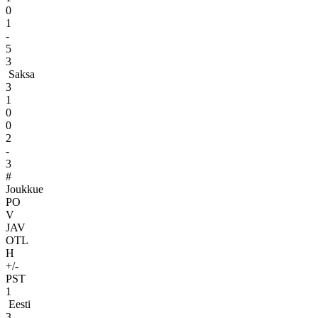
0
1
-
5
3
Saksa
3
1
0
0
2
-
3
#
Joukkue
PO
V
JAV
OTL
H
+/-
PST
1
Eesti
3