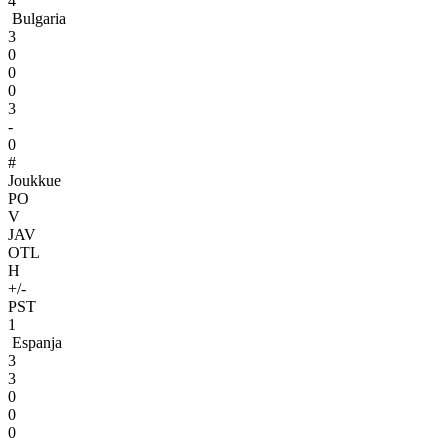
4
Bulgaria
3
0
0
0
3
-
0
#
Joukkue
PO
V
JAV
OTL
H
+/-
PST
1
Espanja
3
3
0
0
0