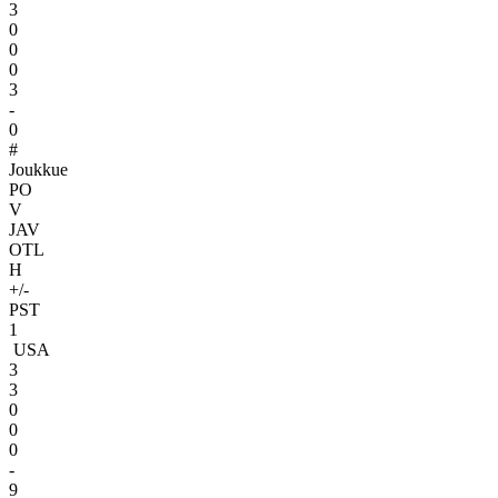
3
0
0
0
3
-
0
#
Joukkue
PO
V
JAV
OTL
H
+/-
PST
1
USA
3
3
0
0
0
-
9