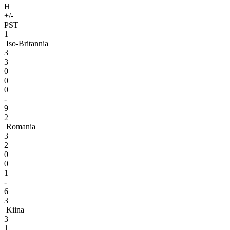
H
+/-
PST
1
Iso-Britannia
3
3
0
0
0
-
9
2
Romania
3
2
0
0
1
-
6
3
Kiina
3
1