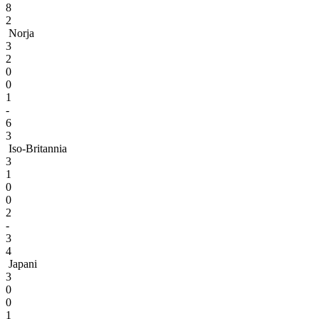
8
2
Norja
3
2
0
0
1
-
6
3
Iso-Britannia
3
1
0
0
2
-
3
4
Japani
3
0
0
1