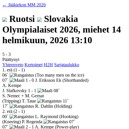
← Jääkiekon MM 2026
Ruotsi
Slovakia
Olympialaiset 2026, miehet
14
helmikuun, 2026 13:10
5
-
3
Päättynyt
Yhteenveto
Kertoimet
H2H
Sarjataulukko
1. erä (1 - 1)
06`
(Too many men on the ice)
07`
1 - 0
J. Eriksson Ek
(Shorthanded)
A. Kempe
J. Slafkovsky
1 - 1
08`
S. Nemec + M. Gernat
(Tripping)
T. Tatar
11`
17`
R. Dahlin
(Holding)
2. erä (2 - 1)
00`
L. Raymond
(Hooking)
(Kneeing)
P. Regenda
07`
07`
2 - 1
A. Kempe
(Power-play)