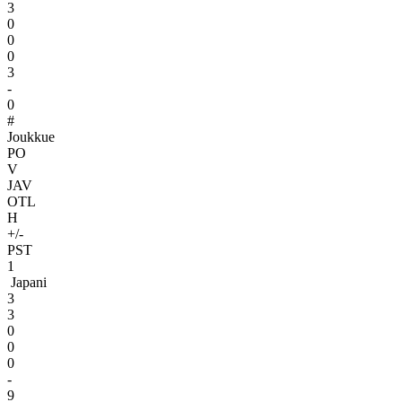
3
0
0
0
3
-
0
#
Joukkue
PO
V
JAV
OTL
H
+/-
PST
1
Japani
3
3
0
0
0
-
9