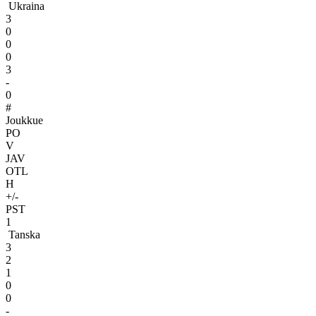
Ukraina
3
0
0
0
3
-
0
#
Joukkue
PO
V
JAV
OTL
H
+/-
PST
1
Tanska
3
2
1
0
0
-