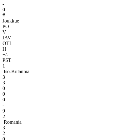
-
0
#
Joukkue
PO
V
JAV
OTL
H
+/-
PST
1
Iso-Britannia
3
3
0
0
0
-
9
2
Romania
3
2
0