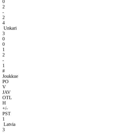
0
2
-
2
4
Unkari
3
0
0
1
2
-
1
#
Joukkue
PO
V
JAV
OTL
H
+/-
PST
1
Latvia
3