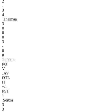
2
-
3
4
Thaimaa
3
0
0
0
3
-
0
#
Joukkue
PO
V
JAV
OTL
H
+/-
PST
1
Serbia
3
3