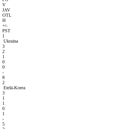
V
JAV
OTL
H
+/-
PST
1
Ukraina
3
2
1
0
0
-
8
2
Etelä-Korea
3
1
1
0
1
-
5