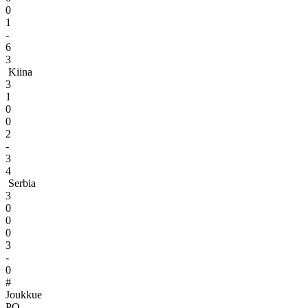
0
1
-
6
3
Kiina
3
1
0
0
2
-
3
4
Serbia
3
0
0
0
3
-
0
#
Joukkue
PO