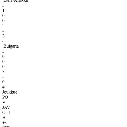
Etelä-Afrikka
3
1
0
0
2
-
3
4
Bulgaria
3
0
0
0
3
-
0
#
Joukkue
PO
V
JAV
OTL
H
+/-