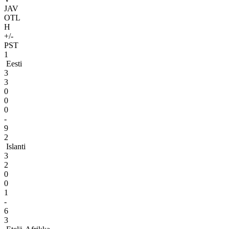
JAV
OTL
H
+/-
PST
1
Eesti
3
3
0
0
0
-
9
2
Islanti
3
2
0
0
1
-
6
3