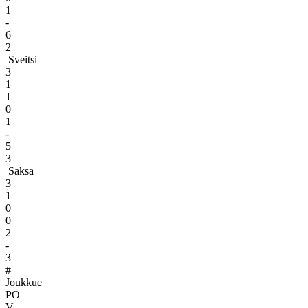
1
-
6
2
Sveitsi
3
1
1
0
1
-
5
3
Saksa
3
1
0
0
2
-
3
#
Joukkue
PO
V