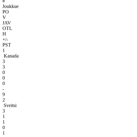
#
Joukkue
PO
V
JAV
OTL
H
+/-
PST
1
Kanada
3
3
0
0
0
-
9
2
Sveitsi
3
1
1
0
1