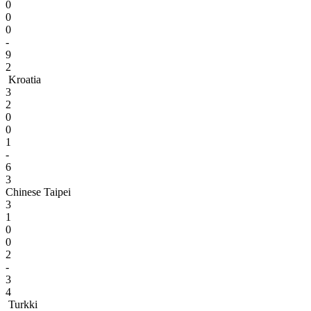
0
0
0
-
9
2
Kroatia
3
2
0
0
1
-
6
3
Chinese Taipei
3
1
0
0
2
-
3
4
Turkki