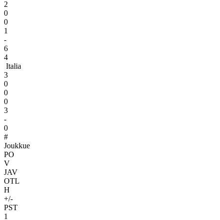
2
0
0
1
-
6
4
Italia
3
0
0
0
3
-
0
#
Joukkue
PO
V
JAV
OTL
H
+/-
PST
1