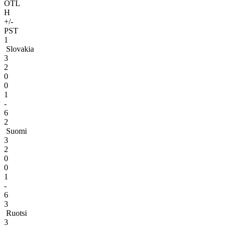
OTL
H
+/-
PST
1
Slovakia
3
2
0
0
1
-
6
2
Suomi
3
2
0
0
1
-
6
3
Ruotsi
3