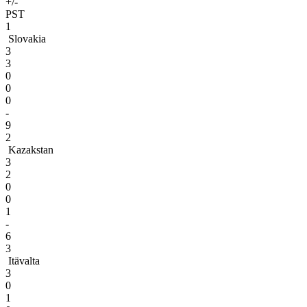
+/-
PST
1
Slovakia
3
3
0
0
0
-
9
2
Kazakstan
3
2
0
0
1
-
6
3
Itävalta
3
0
1