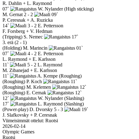
R. Dahlin + L. Raymond
07`
W. Nylander
(High sticking)
M. Gernat
2 - 2
09`
P. Ceresnak + A. Ruzicka
14`
3 - 2
E. Pettersson
F. Forsberg + V. Hedman
(Tripping)
S. Nemec
17`
3. erä (2 - 1)
(Holding)
M. Marincin
01`
07`
4 - 2
E. Pettersson
L. Raymond + E. Karlsson
11`
5 - 2
L. Raymond
M. Zibanejad + E. Karlsson
11`
A. Kempe
(Roughing)
(Roughing)
P. Koch
11`
(Roughing)
M. Kelemen
12`
(Roughing)
E. Cernak
12`
12`
W. Nylander
(Slashing)
17`
L. Raymond
(Slashing)
(Power-play)
D. Dvorsky
5 - 3
19`
J. Slafkovsky + P. Ceresnak
Viimeisimmät ottelut: Ruotsi
2026-02-14
Olympic Games
Ruotsi