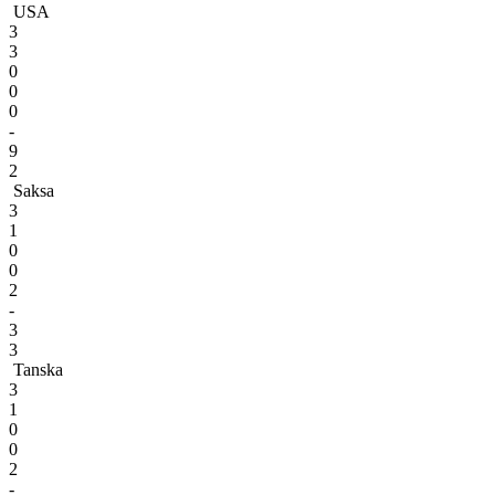
USA
3
3
0
0
0
-
9
2
Saksa
3
1
0
0
2
-
3
3
Tanska
3
1
0
0
2
-