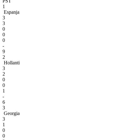
PST
1
Espanja
3
3
0
0
0
-
9
2
Hollanti
3
2
0
0
1
-
6
3
Georgia
3
1
0
0