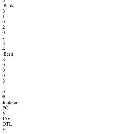
3
Puola
3
1
0
2
0
-
5
4
Eesti
3
0
0
0
3
-
0
#
Joukkue
PO
V
JAV
OTL
H