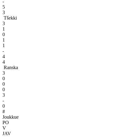
-
5
3
Tšekki
3
1
0
1
1
-
4
4
Ranska
3
0
0
0
3
-
0
#
Joukkue
PO
V
JAV