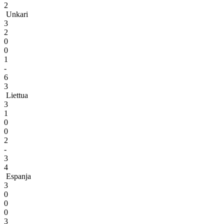
2
Unkari
3
2
0
0
1
-
6
3
Liettua
3
1
0
0
2
-
3
4
Espanja
3
0
0
0
3