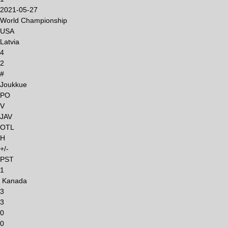
2021-05-27
World Championship
USA
Latvia
4
2
#
Joukkue
PO
V
JAV
OTL
H
+/-
PST
1
Kanada
3
3
0
0