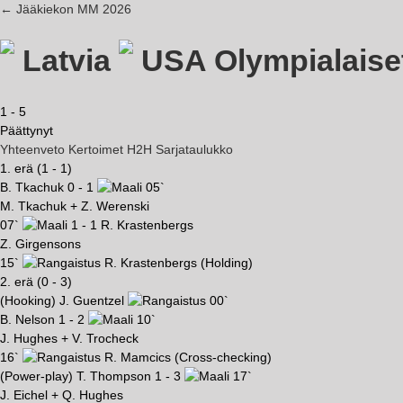
← Jääkiekon MM 2026
Latvia
USA
Olympialaise
1
-
5
Päättynyt
Yhteenveto
Kertoimet
H2H
Sarjataulukko
1. erä (1 - 1)
B. Tkachuk
0 - 1
05`
M. Tkachuk + Z. Werenski
07`
1 - 1
R. Krastenbergs
Z. Girgensons
15`
R. Krastenbergs
(Holding)
2. erä (0 - 3)
(Hooking)
J. Guentzel
00`
B. Nelson
1 - 2
10`
J. Hughes + V. Trocheck
16`
R. Mamcics
(Cross-checking)
(Power-play)
T. Thompson
1 - 3
17`
J. Eichel + Q. Hughes