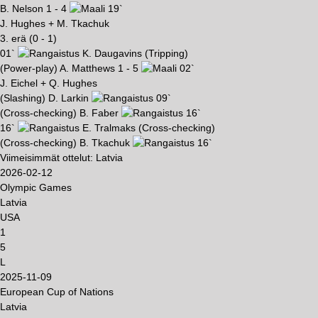
B. Nelson
1 - 4
19`
J. Hughes + M. Tkachuk
3. erä (0 - 1)
01`
K. Daugavins
(Tripping)
(Power-play)
A. Matthews
1 - 5
02`
J. Eichel + Q. Hughes
(Slashing)
D. Larkin
09`
(Cross-checking)
B. Faber
16`
16`
E. Tralmaks
(Cross-checking)
(Cross-checking)
B. Tkachuk
16`
Viimeisimmät ottelut: Latvia
2026-02-12
Olympic Games
Latvia
USA
1
5
L
2025-11-09
European Cup of Nations
Latvia