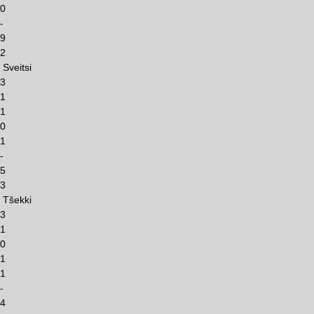
0
-
9
2
Sveitsi
3
1
1
0
1
-
5
3
Tšekki
3
1
0
1
1
-
4