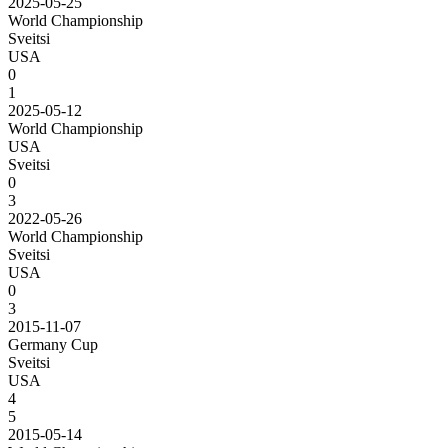
2025-05-25
World Championship
Sveitsi
USA
0
1
2025-05-12
World Championship
USA
Sveitsi
0
3
2022-05-26
World Championship
Sveitsi
USA
0
3
2015-11-07
Germany Cup
Sveitsi
USA
4
5
2015-05-14