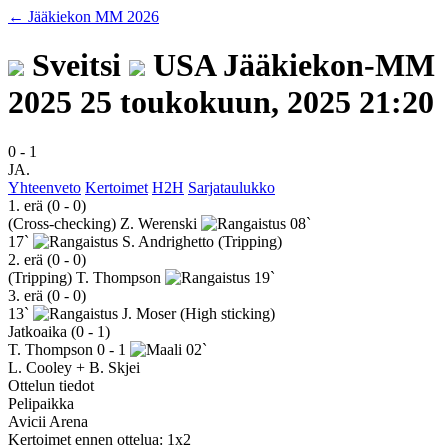
← Jääkiekon MM 2026
Sveitsi
USA
Jääkiekon-MM
2025
25 toukokuun, 2025 21:20
0
-
1
JA.
Yhteenveto
Kertoimet
H2H
Sarjataulukko
1. erä (0 - 0)
(Cross-checking)
Z. Werenski
08`
17`
S. Andrighetto
(Tripping)
2. erä (0 - 0)
(Tripping)
T. Thompson
19`
3. erä (0 - 0)
13`
J. Moser
(High sticking)
Jatkoaika (0 - 1)
T. Thompson
0 - 1
02`
L. Cooley + B. Skjei
Ottelun tiedot
Pelipaikka
Avicii Arena
Kertoimet ennen ottelua: 1x2