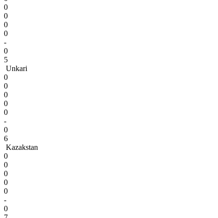
0
0
0
0
-
0
5
Unkari
0
0
0
0
0
-
0
6
Kazakstan
0
0
0
0
0
-
0
7