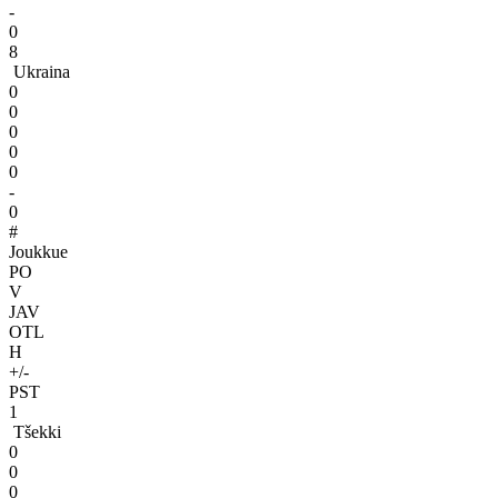
-
0
8
Ukraina
0
0
0
0
0
-
0
#
Joukkue
PO
V
JAV
OTL
H
+/-
PST
1
Tšekki
0
0
0