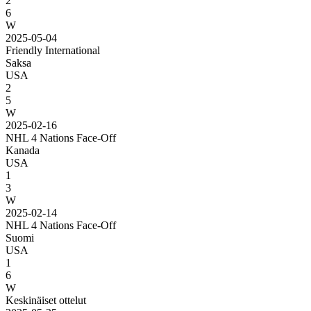
2
6
W
2025-05-04
Friendly International
Saksa
USA
2
5
W
2025-02-16
NHL 4 Nations Face-Off
Kanada
USA
1
3
W
2025-02-14
NHL 4 Nations Face-Off
Suomi
USA
1
6
W
Keskinäiset ottelut