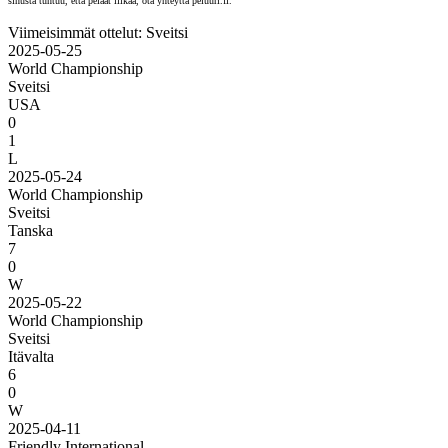
sinusta tuntuu, että pelaat liikaa, ota yhteyttä peluuri.fi.
Viimeisimmät ottelut: Sveitsi
2025-05-25
World Championship
Sveitsi
USA
0
1
L
2025-05-24
World Championship
Sveitsi
Tanska
7
0
W
2025-05-22
World Championship
Sveitsi
Itävalta
6
0
W
2025-04-11
Friendly International