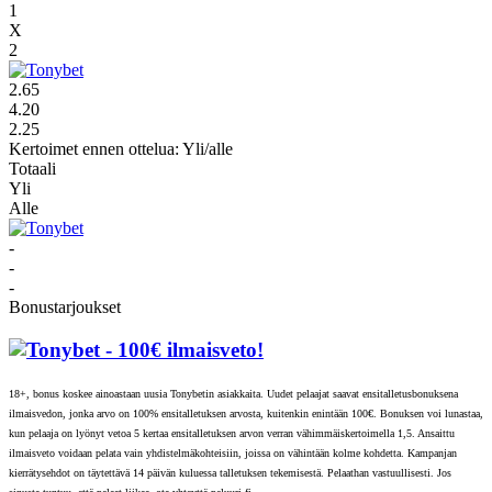
1
X
2
2.65
4.20
2.25
Kertoimet ennen ottelua: Yli/alle
Totaali
Yli
Alle
-
-
-
Bonustarjoukset
- 100€ ilmaisveto!
18+, bonus koskee ainoastaan uusia Tonybetin asiakkaita. Uudet pelaajat saavat ensitalletusbonuksena
ilmaisvedon, jonka arvo on 100% ensitalletuksen arvosta, kuitenkin enintään 100€. Bonuksen voi lunastaa,
kun pelaaja on lyönyt vetoa 5 kertaa ensitalletuksen arvon verran vähimmäiskertoimella 1,5. Ansaittu
ilmaisveto voidaan pelata vain yhdistelmäkohteisiin, joissa on vähintään kolme kohdetta. Kampanjan
kierrätysehdot on täytettävä 14 päivän kuluessa talletuksen tekemisestä. Pelaathan vastuullisesti. Jos