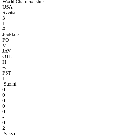
World Championship
USA
Sveitsi
3
1
#
Joukkue
PO
V
JAV
OTL
H
+/-
PST
1
Suomi
0
0
0
0
0
-
0
2
Saksa