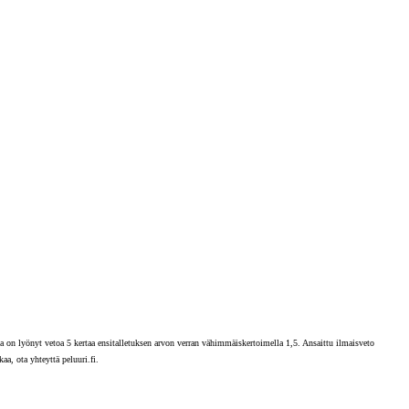
a on lyönyt vetoa 5 kertaa ensitalletuksen arvon verran vähimmäiskertoimella 1,5. Ansaittu ilmaisveto
aa, ota yhteyttä peluuri.fi.