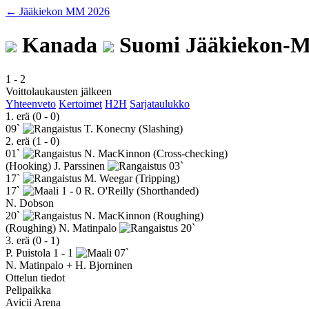
← Jääkiekon MM 2026
Kanada
Suomi
Jääkiekon-
1
-
2
Voittolaukausten jälkeen
Yhteenveto
Kertoimet
H2H
Sarjataulukko
1. erä (0 - 0)
09`
T. Konecny
(Slashing)
2. erä (1 - 0)
01`
N. MacKinnon
(Cross-checking)
(Hooking)
J. Parssinen
03`
17`
M. Weegar
(Tripping)
17`
1 - 0
R. O'Reilly
(Shorthanded)
N. Dobson
20`
N. MacKinnon
(Roughing)
(Roughing)
N. Matinpalo
20`
3. erä (0 - 1)
P. Puistola
1 - 1
07`
N. Matinpalo + H. Bjorninen
Ottelun tiedot
Pelipaikka
Avicii Arena