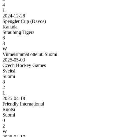
4
L
2024-12-28
Spengler Cup (Davos)
Kanada
Straubing Tigers
6
3
W
Viimeisimmät ottelut: Suomi
2025-05-03
Czech Hockey Games
Sveitsi
Suomi
8
2
L
2025-04-18
Friendly International
Ruotsi
Suomi
0
2
W
2025-04-17