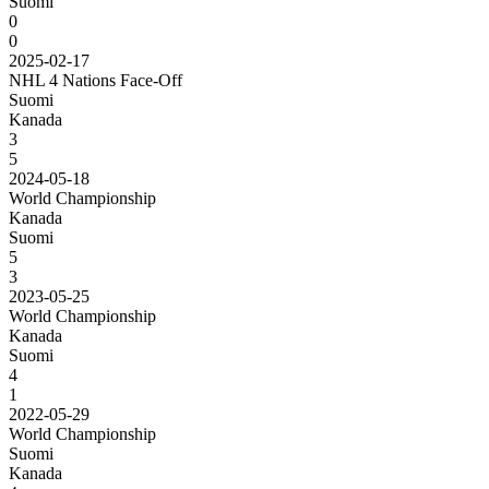
Suomi
0
0
2025-02-17
NHL 4 Nations Face-Off
Suomi
Kanada
3
5
2024-05-18
World Championship
Kanada
Suomi
5
3
2023-05-25
World Championship
Kanada
Suomi
4
1
2022-05-29
World Championship
Suomi
Kanada