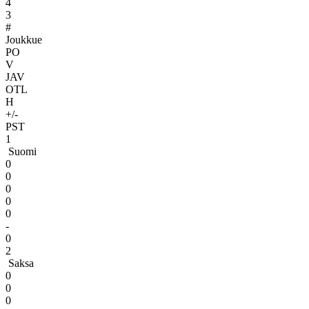
4
3
#
Joukkue
PO
V
JAV
OTL
H
+/-
PST
1
Suomi
0
0
0
0
0
-
0
2
Saksa
0
0
0