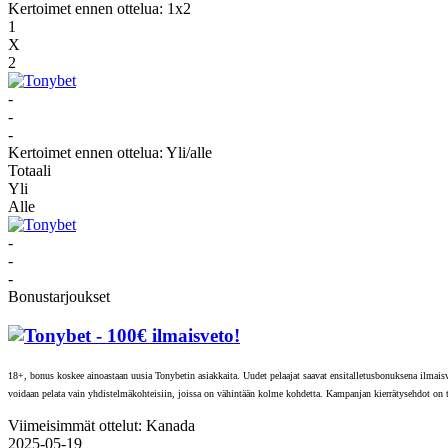
Kertoimet ennen ottelua: 1x2
1
X
2
-
-
-
Kertoimet ennen ottelua: Yli/alle
Totaali
Yli
Alle
-
-
-
Bonustarjoukset
- 100€ ilmaisveto!
18+, bonus koskee ainoastaan uusia Tonybetin asiakkaita. Uudet pelaajat saavat ensitalletusbonuksena ilmais
voidaan pelata vain yhdistelmäkohteisiin, joissa on vähintään kolme kohdetta. Kampanjan kierrätysehdot on täyt
Viimeisimmät ottelut: Kanada
2025-05-19