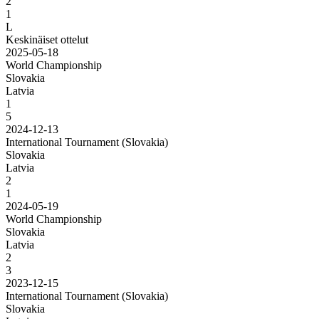
2
1
L
Keskinäiset ottelut
2025-05-18
World Championship
Slovakia
Latvia
1
5
2024-12-13
International Tournament (Slovakia)
Slovakia
Latvia
2
1
2024-05-19
World Championship
Slovakia
Latvia
2
3
2023-12-15
International Tournament (Slovakia)
Slovakia