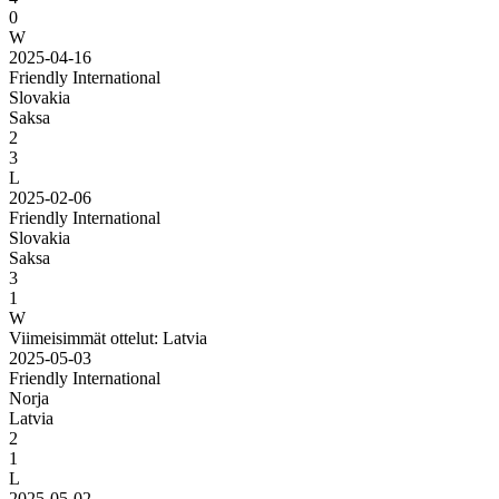
0
W
2025-04-16
Friendly International
Slovakia
Saksa
2
3
L
2025-02-06
Friendly International
Slovakia
Saksa
3
1
W
Viimeisimmät ottelut: Latvia
2025-05-03
Friendly International
Norja
Latvia
2
1
L
2025-05-02