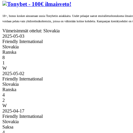
- 100€ ilmaisveto!
18+, bonus koskee ainoastaan uusia Tonybetin asiakkaita. Uudet pelaajat saavat ensitalletusbonuksena ilmais
voidaan pelata vain yhdistelmäkohteisiin, joissa on vähintään kolme kohdetta. Kampanjan kierrätysehdot on täyt
Viimeisimmät ottelut: Slovakia
2025-05-03
Friendly International
Slovakia
Ranska
8
1
W
2025-05-02
Friendly International
Slovakia
Ranska
4
2
W
2025-04-17
Friendly International
Slovakia
Saksa
4