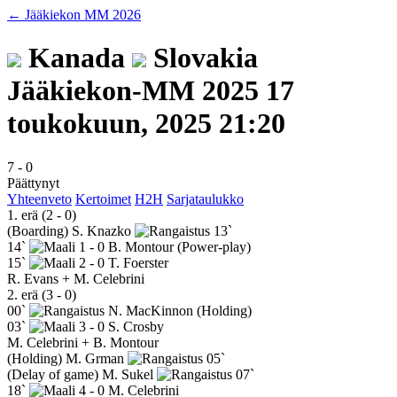
← Jääkiekon MM 2026
Kanada
Slovakia
Jääkiekon-MM 2025
17
toukokuun, 2025 21:20
7
-
0
Päättynyt
Yhteenveto
Kertoimet
H2H
Sarjataulukko
1. erä (2 - 0)
(Boarding)
S. Knazko
13`
14`
1 - 0
B. Montour
(Power-play)
15`
2 - 0
T. Foerster
R. Evans + M. Celebrini
2. erä (3 - 0)
00`
N. MacKinnon
(Holding)
03`
3 - 0
S. Crosby
M. Celebrini + B. Montour
(Holding)
M. Grman
05`
(Delay of game)
M. Sukel
07`
18`
4 - 0
M. Celebrini