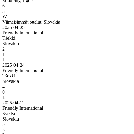
Straubing Tigers
6
3
W
Viimeisimmät ottelut: Slovakia
2025-04-25
Friendly International
Tšekki
Slovakia
2
1
L
2025-04-24
Friendly International
Tšekki
Slovakia
4
0
L
2025-04-11
Friendly International
Sveitsi
Slovakia
5
3