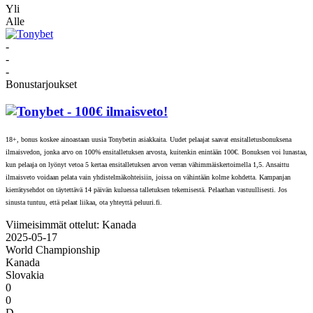
Yli
Alle
-
-
-
Bonustarjoukset
- 100€ ilmaisveto!
18+, bonus koskee ainoastaan uusia Tonybetin asiakkaita. Uudet pelaajat saavat ensitalletusbonuksena
ilmaisvedon, jonka arvo on 100% ensitalletuksen arvosta, kuitenkin enintään 100€. Bonuksen voi lunastaa,
kun pelaaja on lyönyt vetoa 5 kertaa ensitalletuksen arvon verran vähimmäiskertoimella 1,5. Ansaittu
ilmaisveto voidaan pelata vain yhdistelmäkohteisiin, joissa on vähintään kolme kohdetta. Kampanjan
kierrätysehdot on täytettävä 14 päivän kuluessa talletuksen tekemisestä. Pelaathan vastuullisesti. Jos
sinusta tuntuu, että pelaat liikaa, ota yhteyttä peluuri.fi.
Viimeisimmät ottelut: Kanada
2025-05-17
World Championship
Kanada
Slovakia
0
0
D