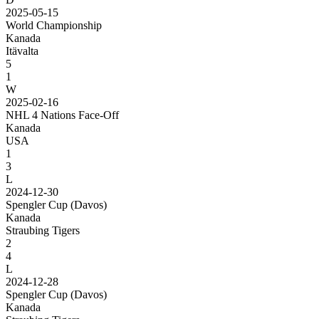
2025-05-15
World Championship
Kanada
Itävalta
5
1
W
2025-02-16
NHL 4 Nations Face-Off
Kanada
USA
1
3
L
2024-12-30
Spengler Cup (Davos)
Kanada
Straubing Tigers
2
4
L
2024-12-28
Spengler Cup (Davos)
Kanada