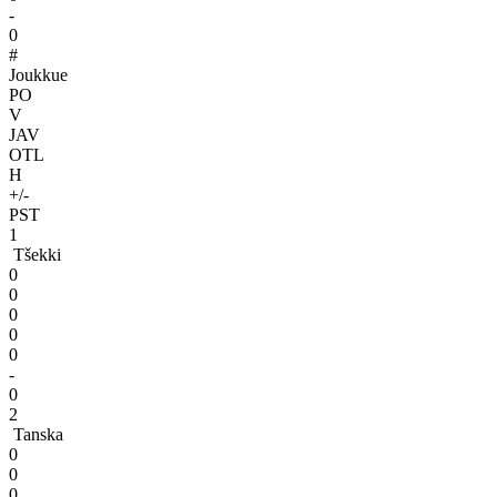
-
0
#
Joukkue
PO
V
JAV
OTL
H
+/-
PST
1
Tšekki
0
0
0
0
0
-
0
2
Tanska
0
0
0