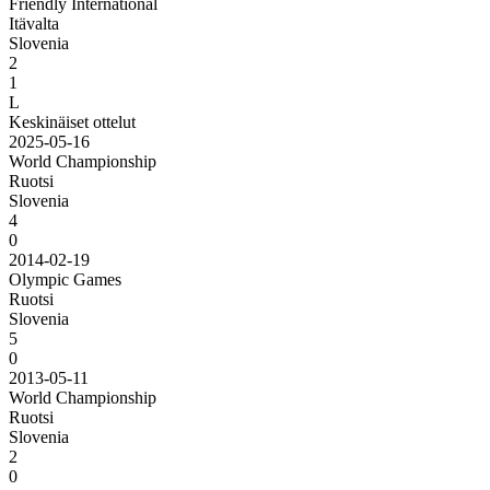
Friendly International
Itävalta
Slovenia
2
1
L
Keskinäiset ottelut
2025-05-16
World Championship
Ruotsi
Slovenia
4
0
2014-02-19
Olympic Games
Ruotsi
Slovenia
5
0
2013-05-11
World Championship
Ruotsi
Slovenia
2
0