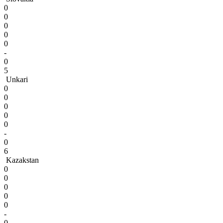
0
0
0
0
0
-
0
5
Unkari
0
0
0
0
0
-
0
6
Kazakstan
0
0
0
0
0
-
0