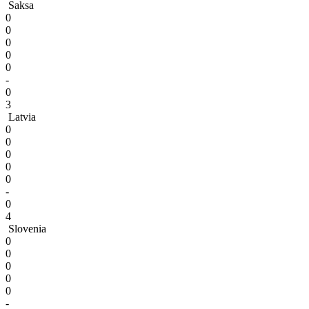
Saksa
0
0
0
0
0
-
0
3
Latvia
0
0
0
0
0
-
0
4
Slovenia
0
0
0
0
0
-