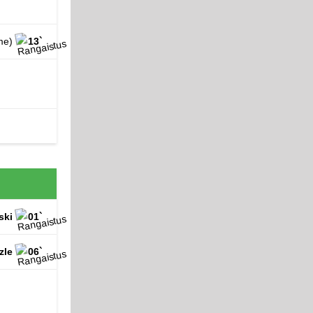
ame)
13`
ski
01`
zle
06`