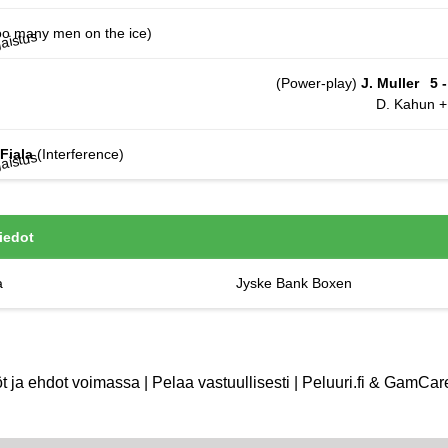
o many men on the ice)
(Power-play)
J. Muller
5 -
D. Kahun +
 Fiala
(Interference)
tiedot
a
Jyske Bank Boxen
 ja ehdot voimassa | Pelaa vastuullisesti | Peluuri.fi & GamCar