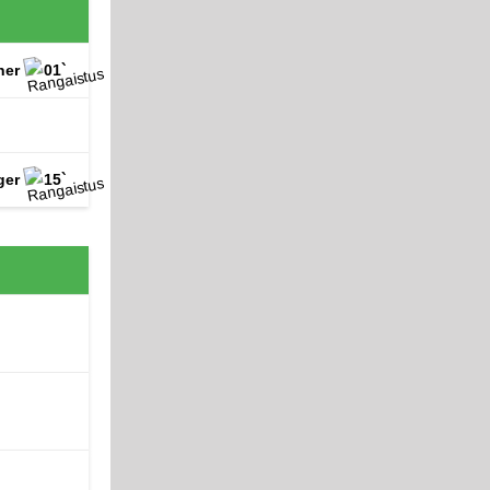
ner
01`
ger
15`