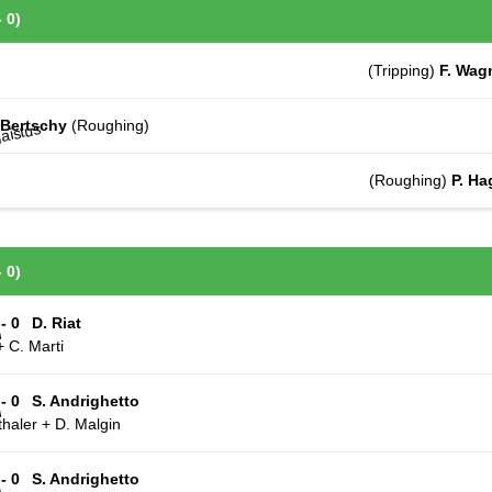
- 0)
(Tripping)
F. Wag
 Bertschy
(Roughing)
(Roughing)
P. Ha
- 0)
 - 0
D. Riat
+ C. Marti
 - 0
S. Andrighetto
thaler + D. Malgin
 - 0
S. Andrighetto