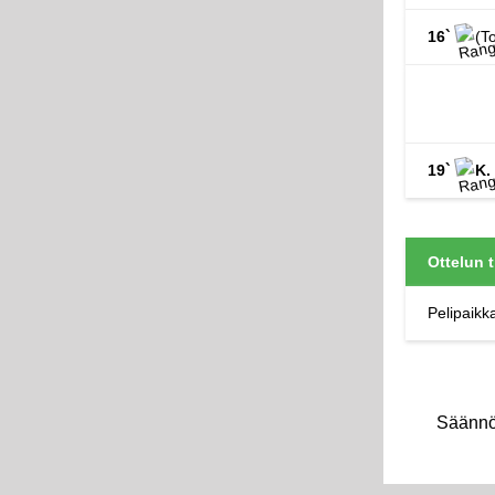
16`
(To
19`
K.
Ottelun 
Pelipaikk
Säännöt