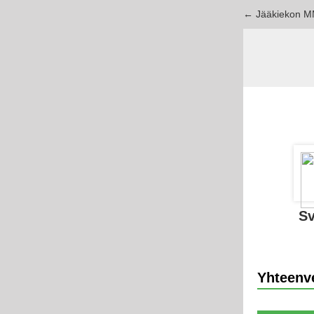
← Jääkiekon M
Sv
Yhteenv