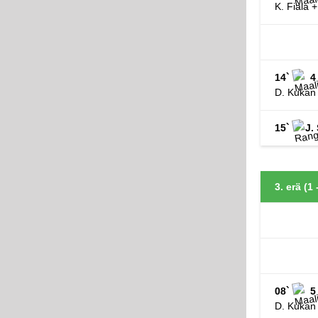
K. Fiala 
14`
4
D. Kukan 
15`
J.
3. erä (1 
08`
5
D. Kukan 