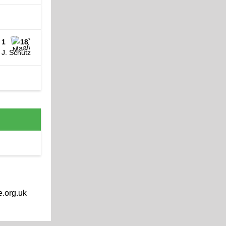
 1
18`
 J. Schutz
e.org.uk