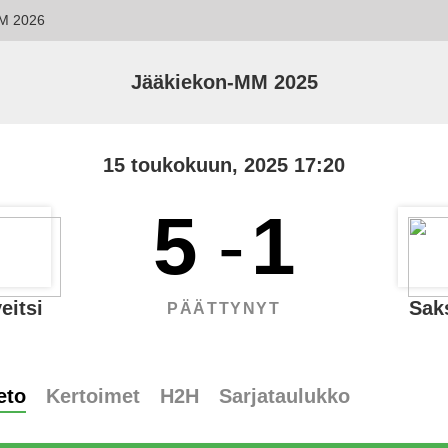
M 2026
Jääkiekon-MM 2025
15 toukokuun, 2025 17:20
5
-
1
eitsi
Sak
PÄÄTTYNYT
eto
Kertoimet
H2H
Sarjataulukko