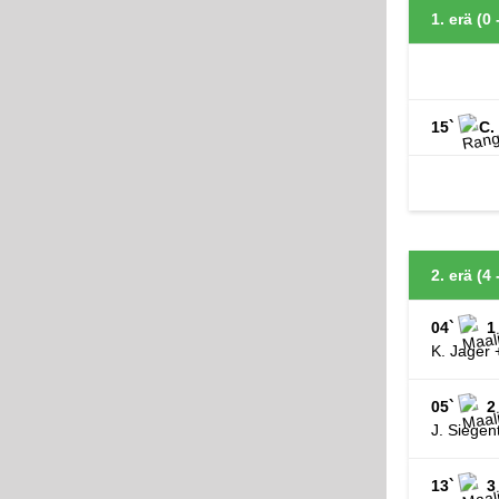
1. erä (0 
15`
C.
2. erä (4 
04`
1
K. Jager 
05`
2
J. Siegen
13`
3