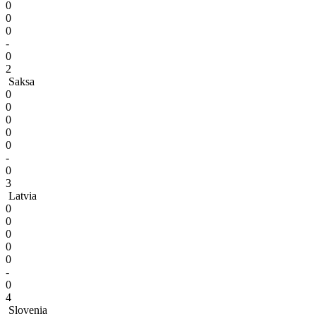
0
0
0
-
0
2
Saksa
0
0
0
0
0
-
0
3
Latvia
0
0
0
0
0
-
0
4
Slovenia