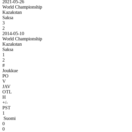
2021-05-26
World Championship
Kazakstan
Saksa
3
2
2014-05-10
World Championship
Kazakstan
Saksa
1
2
#
Joukkue
PO
V
JAV
OTL
H
+/-
PST
1
Suomi
0
0