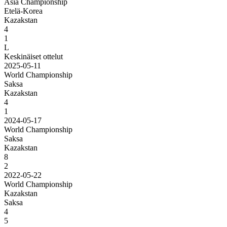
Asia Championship
Etelä-Korea
Kazakstan
4
1
L
Keskinäiset ottelut
2025-05-11
World Championship
Saksa
Kazakstan
4
1
2024-05-17
World Championship
Saksa
Kazakstan
8
2
2022-05-22
World Championship
Kazakstan
Saksa
4
5