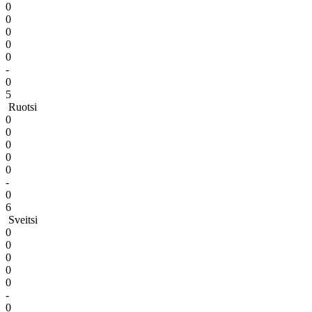
0
0
0
0
0
-
0
5
Ruotsi
0
0
0
0
0
-
0
6
Sveitsi
0
0
0
0
0
-
0