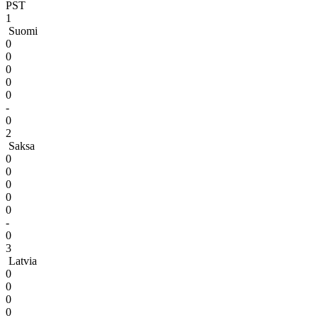
PST
1
Suomi
0
0
0
0
0
-
0
2
Saksa
0
0
0
0
0
-
0
3
Latvia
0
0
0
0