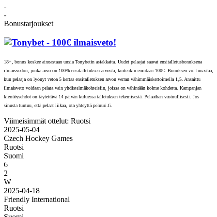
-
-
Bonustarjoukset
- 100€ ilmaisveto!
18+, bonus koskee ainoastaan uusia Tonybetin asiakkaita. Uudet pelaajat saavat ensitalletusbonuksena
ilmaisvedon, jonka arvo on 100% ensitalletuksen arvosta, kuitenkin enintään 100€. Bonuksen voi lunastaa,
kun pelaaja on lyönyt vetoa 5 kertaa ensitalletuksen arvon verran vähimmäiskertoimella 1,5. Ansaittu
ilmaisveto voidaan pelata vain yhdistelmäkohteisiin, joissa on vähintään kolme kohdetta. Kampanjan
kierrätysehdot on täytettävä 14 päivän kuluessa talletuksen tekemisestä. Pelaathan vastuullisesti. Jos
sinusta tuntuu, että pelaat liikaa, ota yhteyttä peluuri.fi.
Viimeisimmät ottelut: Ruotsi
2025-05-04
Czech Hockey Games
Ruotsi
Suomi
6
2
W
2025-04-18
Friendly International
Ruotsi
Suomi