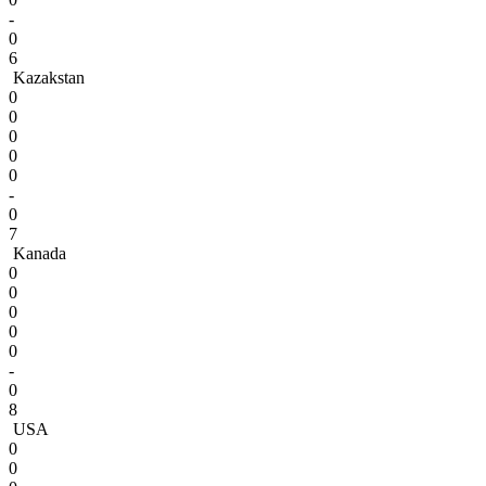
-
0
6
Kazakstan
0
0
0
0
0
-
0
7
Kanada
0
0
0
0
0
-
0
8
USA
0
0