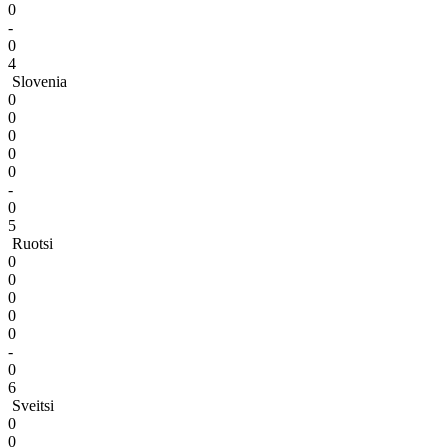
0
-
0
4
Slovenia
0
0
0
0
0
-
0
5
Ruotsi
0
0
0
0
0
-
0
6
Sveitsi
0
0