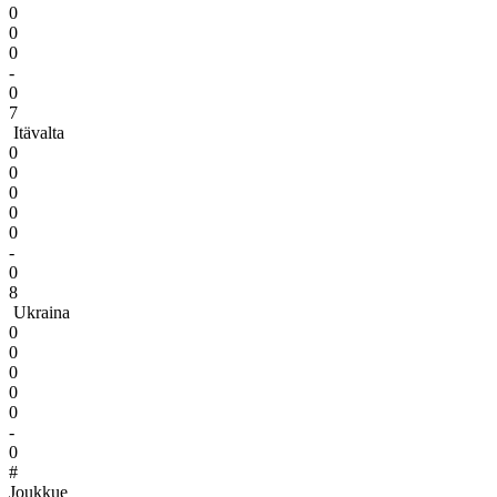
0
0
0
-
0
7
Itävalta
0
0
0
0
0
-
0
8
Ukraina
0
0
0
0
0
-
0
#
Joukkue