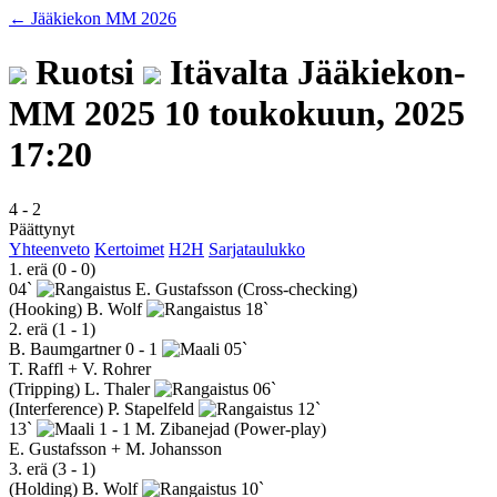
← Jääkiekon MM 2026
Ruotsi
Itävalta
Jääkiekon-
MM 2025
10 toukokuun, 2025
17:20
4
-
2
Päättynyt
Yhteenveto
Kertoimet
H2H
Sarjataulukko
1. erä (0 - 0)
04`
E. Gustafsson
(Cross-checking)
(Hooking)
B. Wolf
18`
2. erä (1 - 1)
B. Baumgartner
0 - 1
05`
T. Raffl + V. Rohrer
(Tripping)
L. Thaler
06`
(Interference)
P. Stapelfeld
12`
13`
1 - 1
M. Zibanejad
(Power-play)
E. Gustafsson + M. Johansson
3. erä (3 - 1)
(Holding)
B. Wolf
10`