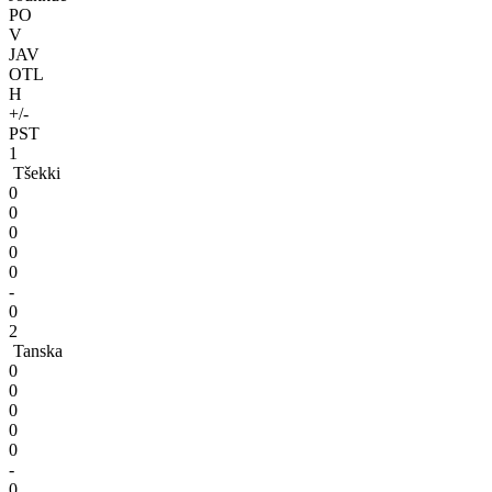
PO
V
JAV
OTL
H
+/-
PST
1
Tšekki
0
0
0
0
0
-
0
2
Tanska
0
0
0
0
0
-
0