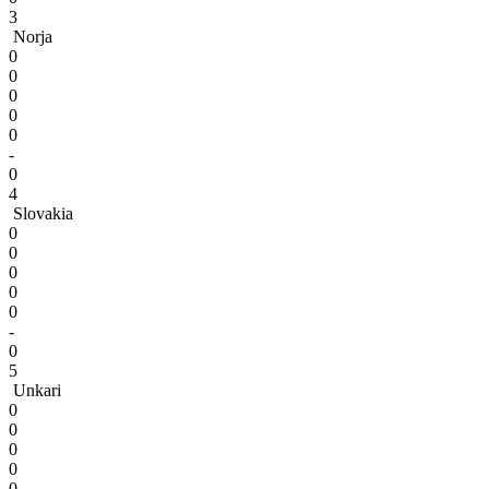
3
Norja
0
0
0
0
0
-
0
4
Slovakia
0
0
0
0
0
-
0
5
Unkari
0
0
0
0
0