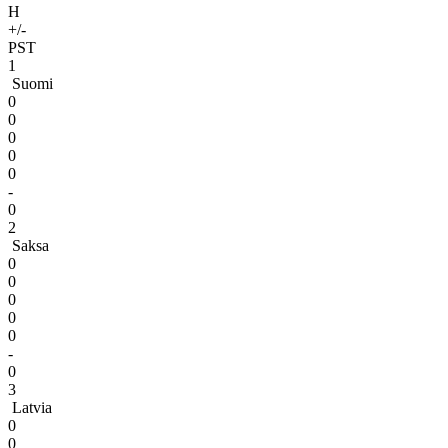
H
+/-
PST
1
Suomi
0
0
0
0
0
-
0
2
Saksa
0
0
0
0
0
-
0
3
Latvia
0
0