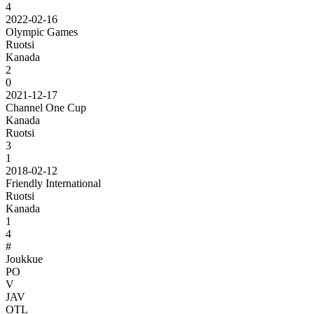
4
2022-02-16
Olympic Games
Ruotsi
Kanada
2
0
2021-12-17
Channel One Cup
Kanada
Ruotsi
3
1
2018-02-12
Friendly International
Ruotsi
Kanada
1
4
#
Joukkue
PO
V
JAV
OTL