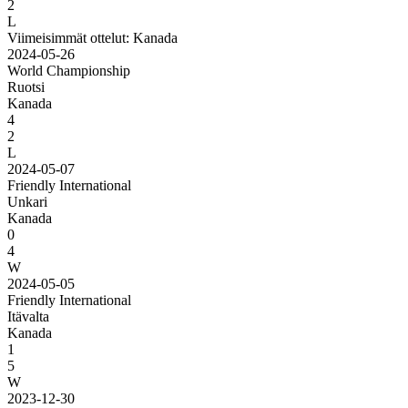
2
L
Viimeisimmät ottelut: Kanada
2024-05-26
World Championship
Ruotsi
Kanada
4
2
L
2024-05-07
Friendly International
Unkari
Kanada
0
4
W
2024-05-05
Friendly International
Itävalta
Kanada
1
5
W
2023-12-30