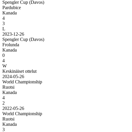
Spengler Cup (Davos)
Pardubice
Kanada
4
3
L
2023-12-26
Spengler Cup (Davos)
Frolunda
Kanada
0
4
W
Keskinäiset ottelut
2024-05-26
World Championship
Ruotsi
Kanada
4
2
2022-05-26
World Championship
Ruotsi
Kanada
3