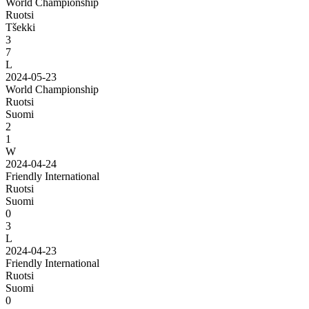
World Championship
Ruotsi
Tšekki
3
7
L
2024-05-23
World Championship
Ruotsi
Suomi
2
1
W
2024-04-24
Friendly International
Ruotsi
Suomi
0
3
L
2024-04-23
Friendly International
Ruotsi
Suomi
0