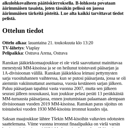
alkulohkovaiheen päätöskierroksella. B-lohkosta povataan
äärimmäisen tasaista, joten tässäkin pelissä on jaossa
äärimmäisen tärkeitä pisteitä. Lue alta kaikki tarvittavat tiedot
pelistä.
Ottelun tiedot
Ottelu alkaa
: lauantaina 21. toukokuuta klo 13:20
TV-lähetys
: Viaplay
Pelipaikka
: Ostrava Arena, Ostrava
Ranskan jääkiekkomaajoukkue ei ole vielä saavuttanut mainittavaa
menestystä MM-kisoissa ja se on heilunut toistuvasti pääsarjan ja
1A-divisioonan välillä. Ranskan jääkiekkoa leimasi pettymysten
sarja vuosituhannen vaihteessa, kun se putosi pääsarjasta, jossa se oli
aiemmin vakiinnuttanut asemansa, vuosia kestäneen sarjan jälkeen.
Paluu pääsarjaan tapahtui vasta vuonna 2007, mutta sen jälkeen
seurasi jälleen nousukausi, kun joukkue pelasi peräti 13 peräkkäistä
MM-turnausta pääsarjassa, ennen joutumistaan palaamaan alempaan
divisioonaan vuoden 2019 MM-kisoissa. Ranskan paras sijoitus on
toistaiseksi vuoden 1930 MM-kisoista irronnut kuudes sija.
Saksan maajoukkue lähtee Tšekin MM-kisoihin valtavien odotusten
saattelemana. Viime vuonna irronnut finaalipaikka on vielä varsin