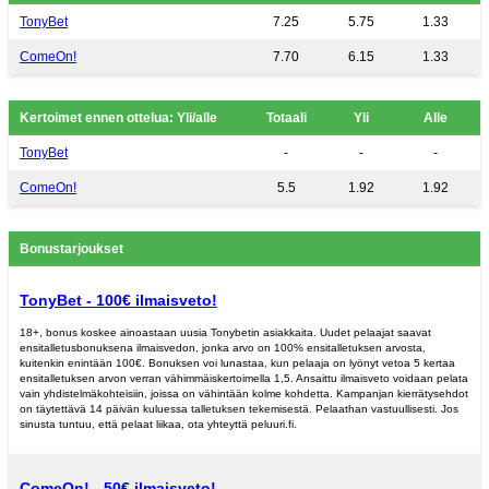
TonyBet
7.25
5.75
1.33
ComeOn!
7.70
6.15
1.33
Kertoimet ennen ottelua: Yli/alle
Totaali
Yli
Alle
TonyBet
-
-
-
ComeOn!
5.5
1.92
1.92
Bonustarjoukset
TonyBet
- 100€ ilmaisveto!
18+, bonus koskee ainoastaan uusia Tonybetin asiakkaita. Uudet pelaajat saavat
ensitalletusbonuksena ilmaisvedon, jonka arvo on 100% ensitalletuksen arvosta,
kuitenkin enintään 100€. Bonuksen voi lunastaa, kun pelaaja on lyönyt vetoa 5 kertaa
ensitalletuksen arvon verran vähimmäiskertoimella 1,5. Ansaittu ilmaisveto voidaan pelata
vain yhdistelmäkohteisiin, joissa on vähintään kolme kohdetta. Kampanjan kierrätysehdot
on täytettävä 14 päivän kuluessa talletuksen tekemisestä. Pelaathan vastuullisesti. Jos
sinusta tuntuu, että pelaat liikaa, ota yhteyttä peluuri.fi.
ComeOn!
- 50€ ilmaisveto!