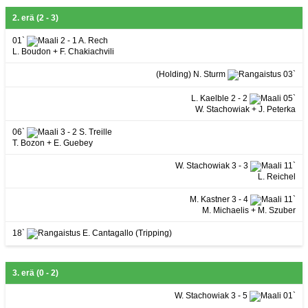
2. erä (2 - 3)
01`
2 - 1
A. Rech
L. Boudon + F. Chakiachvili
(Holding)
N. Sturm
03`
L. Kaelble
2 - 2
05`
W. Stachowiak + J. Peterka
06`
3 - 2
S. Treille
T. Bozon + E. Guebey
W. Stachowiak
3 - 3
11`
L. Reichel
M. Kastner
3 - 4
11`
M. Michaelis + M. Szuber
18`
E. Cantagallo
(Tripping)
3. erä (0 - 2)
W. Stachowiak
3 - 5
01`