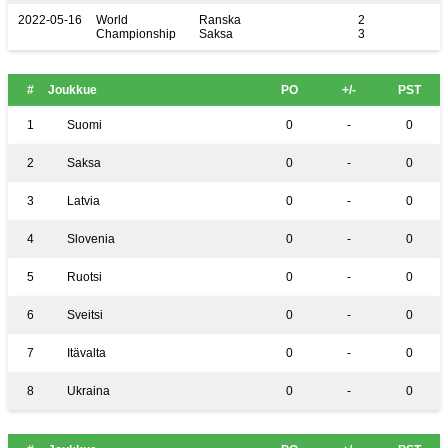
2022-05-16
World
Ranska
2
Championship
Saksa
3
#
Joukkue
PO
+/-
PST
1
Suomi
0
-
0
2
Saksa
0
-
0
3
Latvia
0
-
0
4
Slovenia
0
-
0
5
Ruotsi
0
-
0
6
Sveitsi
0
-
0
7
Itävalta
0
-
0
8
Ukraina
0
-
0