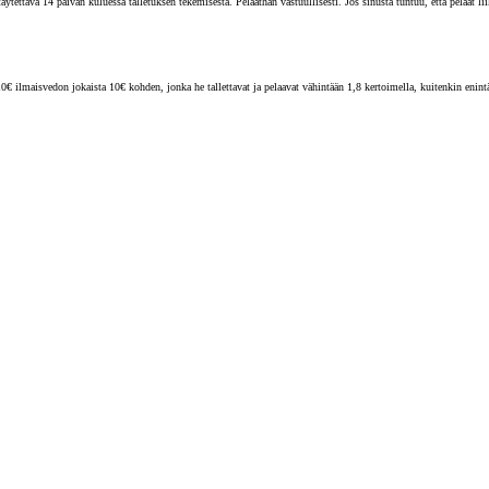
ettävä 14 päivän kuluessa talletuksen tekemisestä. Pelaathan vastuullisesti. Jos sinusta tuntuu, että pelaat liik
 ilmaisvedon jokaista 10€ kohden, jonka he tallettavat ja pelaavat vähintään 1,8 kertoimella, kuitenkin enint