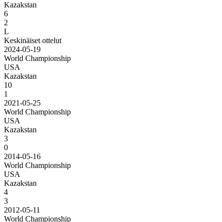
Kazakstan
6
2
L
Keskinäiset ottelut
2024-05-19
World Championship
USA
Kazakstan
10
1
2021-05-25
World Championship
USA
Kazakstan
3
0
2014-05-16
World Championship
USA
Kazakstan
4
3
2012-05-11
World Championship