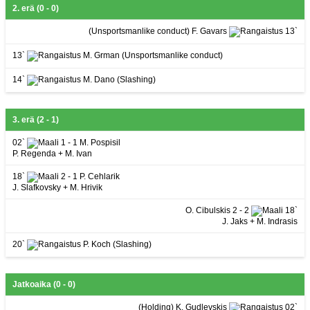
2. erä (0 - 0)
(Unsportsmanlike conduct)
F. Gavars
13`
13`
M. Grman
(Unsportsmanlike conduct)
14`
M. Dano
(Slashing)
3. erä (2 - 1)
02`
1 - 1
M. Pospisil
P. Regenda + M. Ivan
18`
2 - 1
P. Cehlarik
J. Slafkovsky + M. Hrivik
O. Cibulskis
2 - 2
18`
J. Jaks + M. Indrasis
20`
P. Koch
(Slashing)
Jatkoaika (0 - 0)
(Holding)
K. Gudlevskis
02`