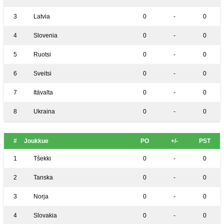
3
Latvia
0
-
0
4
Slovenia
0
-
0
5
Ruotsi
0
-
0
6
Sveitsi
0
-
0
7
Itävalta
0
-
0
8
Ukraina
0
-
0
#
Joukkue
PO
+/-
PST
1
Tšekki
0
-
0
2
Tanska
0
-
0
3
Norja
0
-
0
4
Slovakia
0
-
0