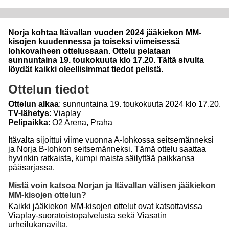
Norja kohtaa Itävallan vuoden 2024 jääkiekon MM-
kisojen kuudennessa ja toiseksi viimeisessä
lohkovaiheen ottelussaan. Ottelu pelataan
sunnuntaina 19. toukokuuta klo 17.20. Tältä sivulta
löydät kaikki oleellisimmat tiedot pelistä.
Ottelun tiedot
Ottelun alkaa
: sunnuntaina 19. toukokuuta 2024 klo 17.20.
TV-lähetys
: Viaplay
Pelipaikka
: O2 Arena, Praha
Itävalta sijoittui viime vuonna A-lohkossa seitsemänneksi
ja Norja B-lohkon seitsemänneksi. Tämä ottelu saattaa
hyvinkin ratkaista, kumpi maista säilyttää paikkansa
pääsarjassa.
Mistä voin katsoa Norjan ja Itävallan välisen jääkiekon
MM-kisojen ottelun?
Kaikki jääkiekon MM-kisojen ottelut ovat katsottavissa
Viaplay-suoratoistopalvelusta sekä Viasatin
urheilukanavilta.