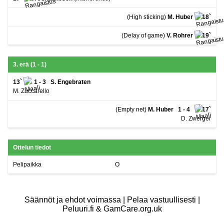
(High sticking)
M. Huber
18`
(Delay of game)
V. Rohrer
19`
3. erä (1 - 1)
13`
1 - 3
S. Engebraten
M. Zuccarello
(Empty net)
M. Huber
1 - 4
17`
D. Zwerger
Ottelun tiedot
Pelipaikka
O
Säännöt ja ehdot voimassa | Pelaa vastuullisesti |
Peluuri.fi & GamCare.org.uk