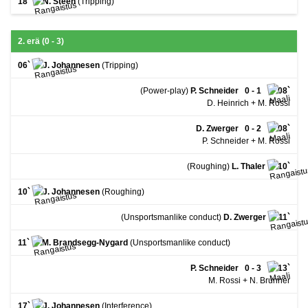
18`
N. Steen
(Tripping)
2. erä (0 - 3)
06`
J. Johannesen
(Tripping)
(Power-play)
P. Schneider
0 - 1
08`
D. Heinrich + M. Rossi
D. Zwerger
0 - 2
08`
P. Schneider + M. Rossi
(Roughing)
L. Thaler
10`
10`
J. Johannesen
(Roughing)
(Unsportsmanlike conduct)
D. Zwerger
11`
11`
M. Brandsegg-Nygard
(Unsportsmanlike conduct)
P. Schneider
0 - 3
13`
M. Rossi + N. Brunner
17`
J. Johannesen
(Interference)