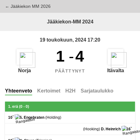
← Jääkiekon MM 2026
Jääkiekon-MM 2024
19 toukokuun, 2024 17:20
1
-
4
Norja
Itävalta
PÄÄTTYNYT
Yhteenveto
Kertoimet
H2H
Sarjataulukko
1. erä (0 - 0)
10`
S. Engebraten
(Holding)
(Hooking)
D. Heinrich
16`